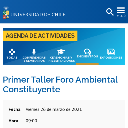
EXTENSIÓN
MENÚ
BIBLIOTECAS
LA UNIVERSIDAD
AGENDA DE ACTIVIDADES
Postulantes
Estudiantes
ENCUENTROS
TODAS
CONFERENCIAS
CEREMONIAS Y
EXPOSICIONES
Y SEMINARIOS
PRESENTACIONES
Académicas/os
Funcionarias/os
Primer Taller Foro Ambiental
Constituyente
Egresadas/os
Fecha
viernes 26 de marzo de 2021
Hora
09:00