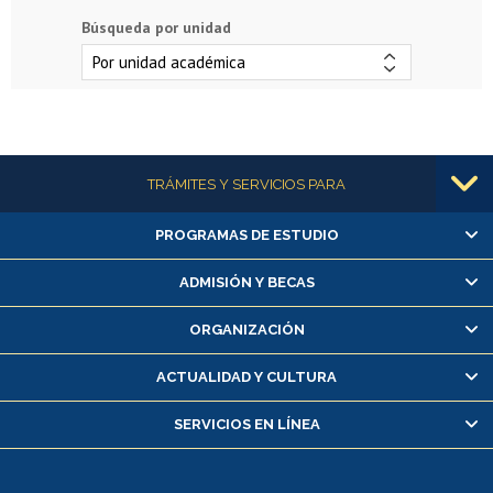
Búsqueda por unidad
Más información
TRÁMITES Y SERVICIOS PARA
PROGRAMAS DE ESTUDIO
Alumnas/os y exalumnas/os
Matrícula en línea
ADMISIÓN Y BECAS
Inscripción y cambio de asignaturas
ORGANIZACIÓN
Consulta y certificado de notas
Certificado de alumno regular
ACTUALIDAD Y CULTURA
Servicio médico y dental
SERVICIOS EN LÍNEA
Pago de arancel y crédito alumnos
Pago de arancel y crédito exalumnos
Certificado de títulos y grados