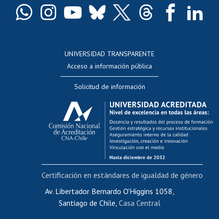
Docentes
Postulación a concursos internos de investigación
Consulta a bases de datos
UNIVERSIDAD TRANSPARENTE
Perfeccionamiento
Acceso a información pública
Editar Portafolio Académico
Solicitud de información
Evaluación docente
Calificación académica
Postulación al AUCAI
Funcionarias/os
Cursos internos de capacitación
Bienestar del personal
Certificación en estándares de igualdad de género
Portal de movilidad interna
Certificado de renta
Av. Libertador Bernardo O'Higgins 1058,
Santiago de Chile,
Casa Central
Certificado de renta honorarios
Gestión de correo uchile