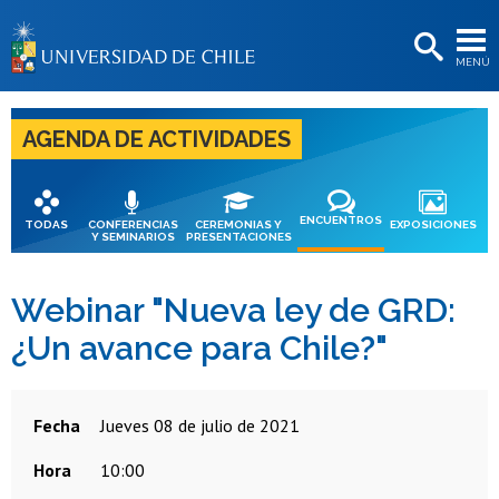
EXTENSIÓN
MENÚ
BIBLIOTECAS
LA UNIVERSIDAD
AGENDA DE ACTIVIDADES
Postulantes
Estudiantes
ENCUENTROS
TODAS
CONFERENCIAS
CEREMONIAS Y
EXPOSICIONES
Y SEMINARIOS
PRESENTACIONES
Académicas/os
Funcionarias/os
Webinar "Nueva ley de GRD:
¿Un avance para Chile?"
Egresadas/os
Fecha
jueves 08 de julio de 2021
Hora
10:00