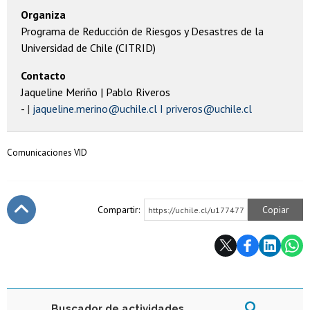
Organiza
Programa de Reducción de Riesgos y Desastres de la
Universidad de Chile (CITRID)
Contacto
Jaqueline Meriño | Pablo Riveros
-
jaqueline.merino@uchile.cl I priveros@uchile.cl
Comunicaciones VID
Compartir:
Copiar
https://uchile.cl/u177477
Subir
Buscador de actividades