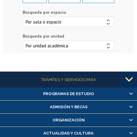
Búsqueda por espacio
Búsqueda por unidad
Más información
TRÁMITES Y SERVICIOS PARA
PROGRAMAS DE ESTUDIO
Alumnas/os y exalumnas/os
Matrícula en línea
ADMISIÓN Y BECAS
Inscripción y cambio de asignaturas
ORGANIZACIÓN
Consulta y certificado de notas
Certificado de alumno regular
ACTUALIDAD Y CULTURA