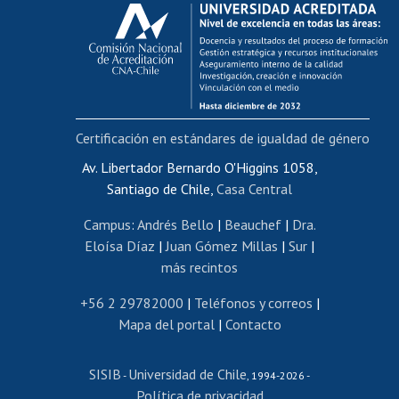
Calificación académica
Postulación al AUCAI
Funcionarias/os
Cursos internos de capacitación
Bienestar del personal
Certificación en estándares de igualdad de género
Portal de movilidad interna
Certificado de renta
Av. Libertador Bernardo O'Higgins 1058,
Santiago de Chile,
Casa Central
Certificado de renta honorarios
Gestión de correo uchile
Campus
:
Andrés Bello
|
Beauchef
|
Dra.
Editar páginas blancas
Eloísa Díaz
|
Juan Gómez Millas
|
Sur
|
más recintos
Extranjeras/os
Revalidación y reconocimiento de títulos
+56 2 29782000
|
Teléfonos y correos
|
Mapa del portal
|
Contacto
Postulación al Programa de Movilidad Estudiantil
Inscripción de asignaturas
SISIB
Universidad de Chile
Cursos de español
-
, 1994-2026 -
Política de privacidad