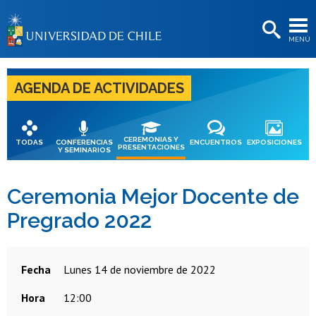
EXTENSIÓN
MENÚ
BIBLIOTECAS
LA UNIVERSIDAD
AGENDA DE ACTIVIDADES
Postulantes
Estudiantes
CEREMONIAS Y
TODAS
CONFERENCIAS
ENCUENTROS
EXPOSICIONES
PRESENTACIONES
Y SEMINARIOS
Académicas/os
Funcionarias/os
Ceremonia Mejor Docente de
Pregrado 2022
Egresadas/os
Fecha
lunes 14 de noviembre de 2022
Hora
12:00