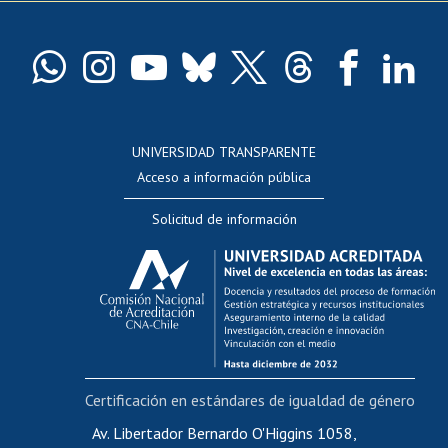
Pago de arancel y crédito exalumnos
Certificado de títulos y grados
Docentes
Postulación a concursos internos de investigación
Consulta a bases de datos
UNIVERSIDAD TRANSPARENTE
Perfeccionamiento
Acceso a información pública
Editar Portafolio Académico
Solicitud de información
Evaluación docente
Calificación académica
Postulación al AUCAI
Funcionarias/os
Cursos internos de capacitación
Bienestar del personal
Certificación en estándares de igualdad de género
Portal de movilidad interna
Certificado de renta
Av. Libertador Bernardo O'Higgins 1058,