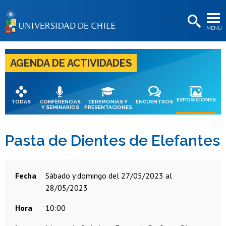
EXTENSIÓN
MENÚ
BIBLIOTECAS
LA UNIVERSIDAD
AGENDA DE ACTIVIDADES
Postulantes
Estudiantes
EXPOSICIONES
TODAS
CONFERENCIAS
CEREMONIAS Y
ENCUENTROS
Y SEMINARIOS
PRESENTACIONES
Académicas/os
Funcionarias/os
Pasta de Dientes de Elefantes
Egresadas/os
Fecha
sábado y domingo del 27/05/2023 al
28/05/2023
Hora
10:00