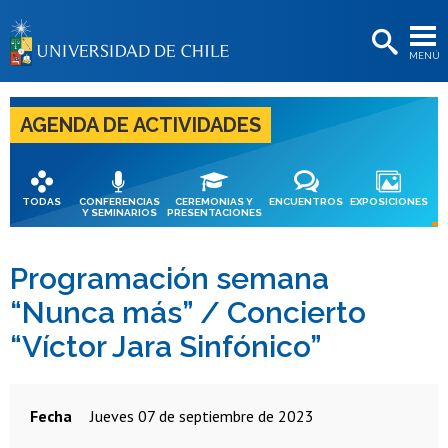
EXTENSIÓN
MENÚ
BIBLIOTECAS
LA UNIVERSIDAD
AGENDA DE ACTIVIDADES
Postulantes
Estudiantes
TODAS
CONFERENCIAS
CEREMONIAS Y
ENCUENTROS
EXPOSICIONES
Y SEMINARIOS
PRESENTACIONES
Académicas/os
Funcionarias/os
Programación semana
“Nunca más” / Concierto
Egresadas/os
“Víctor Jara Sinfónico”
Fecha
jueves 07 de septiembre de 2023