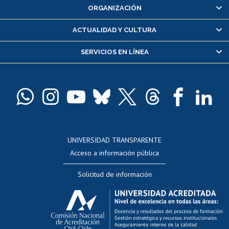
ORGANIZACIÓN
Consulta y certificado de notas
Certificado de alumno regular
ACTUALIDAD Y CULTURA
Servicio médico y dental
SERVICIOS EN LÍNEA
Pago de arancel y crédito alumnos
Pago de arancel y crédito exalumnos
Certificado de títulos y grados
Docentes
Postulación a concursos internos de investigación
Consulta a bases de datos
UNIVERSIDAD TRANSPARENTE
Perfeccionamiento
Acceso a información pública
Editar Portafolio Académico
Solicitud de información
Evaluación docente
Calificación académica
Postulación al AUCAI
Funcionarias/os