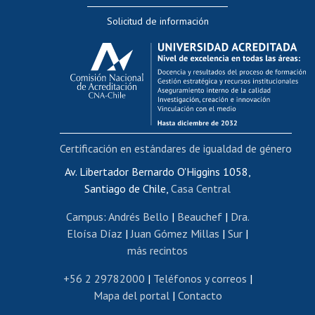
Editar Portafolio Académico
Solicitud de información
Evaluación docente
Calificación académica
Postulación al AUCAI
Funcionarias/os
Cursos internos de capacitación
Bienestar del personal
Certificación en estándares de igualdad de género
Portal de movilidad interna
Certificado de renta
Av. Libertador Bernardo O'Higgins 1058,
Santiago de Chile,
Casa Central
Certificado de renta honorarios
Gestión de correo uchile
Campus
:
Andrés Bello
|
Beauchef
|
Dra.
Editar páginas blancas
Eloísa Díaz
|
Juan Gómez Millas
|
Sur
|
más recintos
Extranjeras/os
Revalidación y reconocimiento de títulos
+56 2 29782000
|
Teléfonos y correos
|
Mapa del portal
|
Contacto
Postulación al Programa de Movilidad Estudiantil