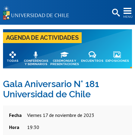
EXTENSIÓN
MENÚ
BIBLIOTECAS
LA UNIVERSIDAD
AGENDA DE ACTIVIDADES
Postulantes
Estudiantes
TODAS
CONFERENCIAS
CEREMONIAS Y
ENCUENTROS
EXPOSICIONES
Y SEMINARIOS
PRESENTACIONES
Académicas/os
Funcionarias/os
Gala Aniversario N° 181
Universidad de Chile
Egresadas/os
Fecha
viernes 17 de noviembre de 2023
Hora
19:30