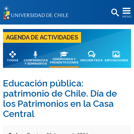
EXTENSIÓN
MENÚ
BIBLIOTECAS
LA UNIVERSIDAD
AGENDA DE ACTIVIDADES
Postulantes
Estudiantes
CEREMONIAS Y
TODAS
CONFERENCIAS
ENCUENTROS
EXPOSICIONES
PRESENTACIONES
Y SEMINARIOS
Académicas/os
Funcionarias/os
Educación pública:
patrimonio de Chile. Día de
Egresadas/os
los Patrimonios en la Casa
Central