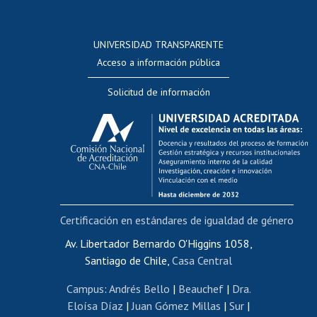
Postulación a concursos internos de investigación
Consulta a bases de datos
UNIVERSIDAD TRANSPARENTE
Perfeccionamiento
Acceso a información pública
Editar Portafolio Académico
Solicitud de información
Evaluación docente
Calificación académica
Postulación al AUCAI
Funcionarias/os
Cursos internos de capacitación
Bienestar del personal
Certificación en estándares de igualdad de género
Portal de movilidad interna
Certificado de renta
Av. Libertador Bernardo O'Higgins 1058,
Santiago de Chile,
Casa Central
Certificado de renta honorarios
Gestión de correo uchile
Campus
:
Andrés Bello
|
Beauchef
|
Dra.
Editar páginas blancas
Eloísa Díaz
|
Juan Gómez Millas
|
Sur
|