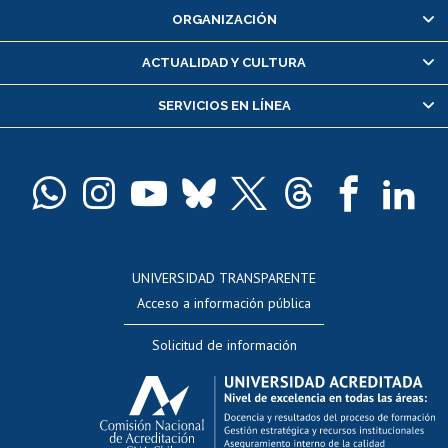
ORGANIZACIÓN
Consulta y certificado de notas
Certificado de alumno regular
ACTUALIDAD Y CULTURA
Servicio médico y dental
SERVICIOS EN LÍNEA
Pago de arancel y crédito alumnos
Pago de arancel y crédito exalumnos
Certificado de títulos y grados
Docentes
Postulación a concursos internos de investigación
Consulta a bases de datos
UNIVERSIDAD TRANSPARENTE
Perfeccionamiento
Acceso a información pública
Editar Portafolio Académico
Solicitud de información
Evaluación docente
Calificación académica
Postulación al AUCAI
Funcionarias/os