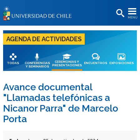
EXTENSIÓN
MENÚ
BIBLIOTECAS
LA UNIVERSIDAD
AGENDA DE ACTIVIDADES
Postulantes
Estudiantes
CEREMONIAS Y
TODAS
CONFERENCIAS
ENCUENTROS
EXPOSICIONES
PRESENTACIONES
Y SEMINARIOS
Académicas/os
Funcionarias/os
Avance documental
"Llamadas telefónicas a
Egresadas/os
Nicanor Parra" de Marcelo
Porta