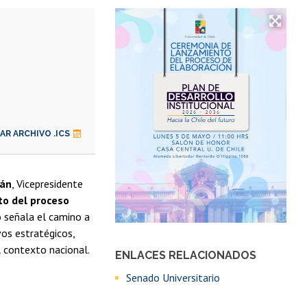
R ARCHIVO .ICS
mán
, Vicepresidente
o del proceso
 señala el camino a
vos estratégicos,
l contexto nacional.
ENLACES RELACIONADOS
Senado Universitario