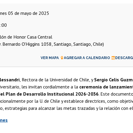
unes 05 de mayo de 2025
:00
lón de Honor Casa Central
v. Bernardo O'Higgins 1058, Santiago, Santiago, Chile)
VER MAPA
AGREGAR A CALENDARIO
DESCARGA
lessandri
, Rectora de la Universidad de Chile, y
Sergio Celis Guz
versitario, les invitan cordialmente a la
ceremonia de lanzamient
el Plan de Desarrollo Institucional 2026-2036
. Este documento
tucionalmente por la U. de Chile y establece directrices, como objeti
ro, estrategias para alcanzar las metas trazadas y la relación con e
ones