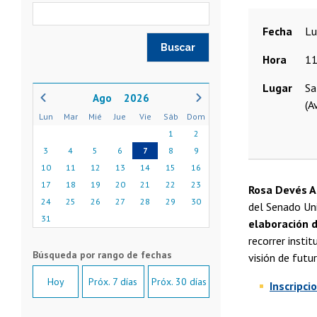
Fecha
l
Hora
11
Lugar
Sa
2026
(A
Lun
Mar
Mié
Jue
Vie
Sáb
Dom
1
2
3
4
5
6
7
8
9
10
11
12
13
14
15
16
17
18
19
20
21
22
23
Rosa Devés A
24
25
26
27
28
29
30
del Senado Uni
31
elaboración d
recorrer insti
visión de futu
Hoy
Próx. 7 días
Próx. 30 días
Inscripci