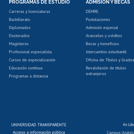
PROGRAMAS DE ESTUDIO
ADMISIÓN Y BECAS
Certificado de alumno
Carreras y licenciaturas
DEMRE
Servicio médico y den
Bachillerato
Postulaciones
Pago de arancel y cré
Diplomados
Admisión especial
Pago de arancel y cré
Doctorados
Aranceles y créditos
Certificado de títulos 
Magísteres
Becas y beneficios
Profesional especialista
Intercambio estudiantil
Mi Uchile
Ayu
Cursos de especialización
Oficina de Títulos y Grado
Educación continua
Revalidación de títulos
extranjeros
Programas a distancia
UNIVERSIDAD TRANSPARENTE
Av. Li
Acceso a información pública
Campus
:
Andrés