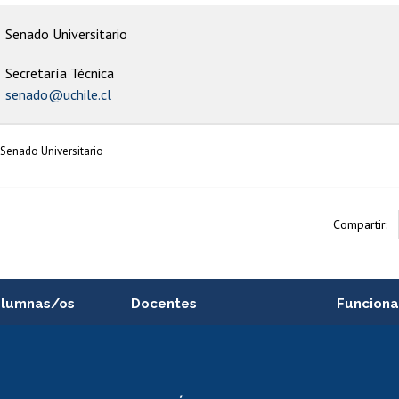
Senado Universitario
Secretaría Técnica
senado@uchile.cl
Senado Universitario
Compartir:
alumnas/os
Docentes
Funciona
Postulación a concursos
Cursos inte
internos de investigación
capacitació
e asignaturas
Consulta a bases de datos
Bienestar d
 de notas