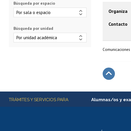
Búsqueda por espacio
Organiza
Contacto
Búsqueda por unidad
Comunicaciones 
Subir
Más información
TRÁMITES Y SERVICIOS PARA
Alumnas/os y ex
Matrícula en línea
Inscripción y cambio d
Consulta y certificado