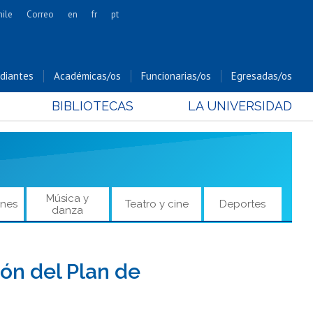
hile
Correo
en
fr
pt
Artes
Cs. Agronómicas
diantes
Académicas/os
Funcionarias/os
Egresadas/os
Cs. Forestales y Conservación
BIBLIOTECAS
LA UNIVERSIDAD
Cs. Sociales
Comunicación e Imagen
Economía y Negocios
Gobierno
Odontología
Música y
ones
Teatro y cine
Deportes
danza
Estudios Internacionales
Bachillerato
Hospital Clínico
ón del Plan de