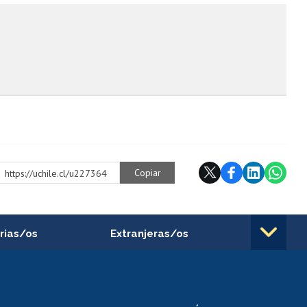
Copiar
https://uchile.cl/u227364
rias/os
Extranjeras/os
rnos de
Revalidación y reconocimiento
n
de títulos
el personal
Postulación al Programa de
Movilidad Estudiantil