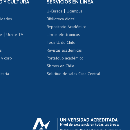
D Y CULTURA
SERVICIOS EN LÍNEA
ovilidad interna
Inscripción de asignaturas
|
 de renta
U-Cursos
Ucampus
Cursos de español
 de renta
vidades
Biblioteca digital
Repositorio Académico
correo uchile
|
le
Uchile TV
Libros electrónicos
nas blancas
Tesis U. de Chile
os
Revistas académicas
, sexual y violencia
Denuncias administrativas
 y coro
Portafolio académico
Sismos en Chile
itaria
Solicitud de salas Casa Central