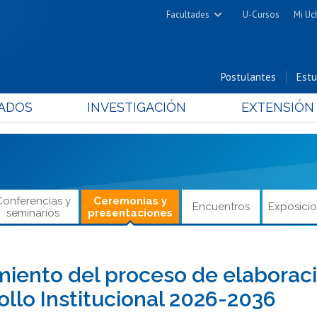
Facultades
U-Cursos
Mi Uc
Arquitectura y Urbanismo
Ciencias
Postulantes
Estu
Cs. Físicas y Matemáticas
ADOS
INVESTIGACIÓN
EXTENSIÓN
Cs. Químicas y Farmacéuticas
Cs. Veterinarias y Pecuarias
Derecho
Filosofía y Humanidades
Medicina
Conferencias y
Ceremonias y
Encuentros
Exposici
seminarios
presentaciones
Estudios Avanzados en Educación
Nutrición y Tecnología de
Alimentos
iento del proceso de elaboraci
ollo Institucional 2026-2036