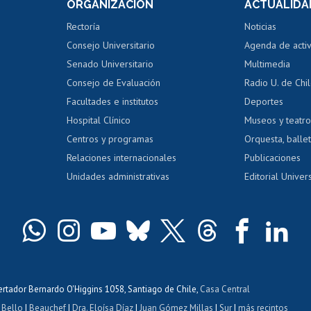
ORGANIZACIÓN
ACTUALIDA
Perfeccionamiento
Portal de m
 regular
Editar Portafolio Académico
Certificado
Rectoría
Noticias
tal
Evaluación docente
Certificado
Consejo Universitario
Agenda de acti
dito alumnos
honorarios
Calificación académica
Senado Universitario
Multimedia
dito exalumnos
Gestión de 
Consejo de Evaluación
Radio U. de Chi
Postulación al AUCAI
y grados
Editar pági
Facultades e institutos
Deportes
Hospital Clínico
Museos y teatr
da tecnológica
Tarjeta TUI
Wifi
Acoso laboral
s
Centros y programas
Orquesta, ballet
Relaciones internacionales
Publicaciones
Unidades administrativas
Editorial Univers
bertador Bernardo O'Higgins 1058, Santiago de Chile,
Casa Central
 Bello
|
Beauchef
|
Dra. Eloísa Díaz
|
Juan Gómez Millas
|
Sur
|
más recintos