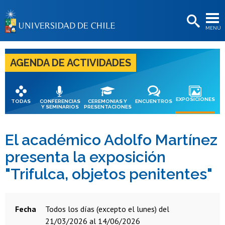
EXTENSIÓN
MENÚ
BIBLIOTECAS
LA UNIVERSIDAD
AGENDA DE ACTIVIDADES
Postulantes
Estudiantes
EXPOSICIONES
TODAS
CONFERENCIAS
CEREMONIAS Y
ENCUENTROS
Y SEMINARIOS
PRESENTACIONES
Académicas/os
Funcionarias/os
El académico Adolfo Martínez
presenta la exposición
Egresadas/os
"Trifulca, objetos penitentes"
Fecha
todos los días (excepto el lunes) del
21/03/2026 al 14/06/2026