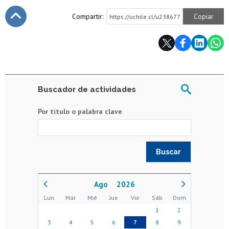
Compartir:
Copiar
https://uchile.cl/u238677
Subir
Buscador de actividades
Por título o palabra clave
2026
Lun
Mar
Mié
Jue
Vie
Sáb
Dom
1
2
3
4
5
6
7
8
9