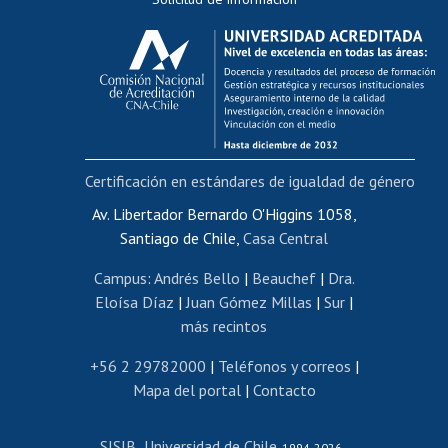
Calificación académica
Postulación al AUCAI
Funcionarias/os
Cursos internos de capacitación
Bienestar del personal
Certificación en estándares de igualdad de género
Portal de movilidad interna
Certificado de renta
Av. Libertador Bernardo O'Higgins 1058,
Santiago de Chile,
Casa Central
Certificado de renta honorarios
Gestión de correo uchile
Campus
:
Andrés Bello
|
Beauchef
|
Dra.
Editar páginas blancas
Eloísa Díaz
|
Juan Gómez Millas
|
Sur
|
más recintos
Extranjeras/os
Revalidación y reconocimiento de títulos
+56 2 29782000
|
Teléfonos y correos
|
Mapa del portal
|
Contacto
Postulación al Programa de Movilidad Estudiantil
Inscripción de asignaturas
SISIB
Universidad de Chile
Cursos de español
-
, 1994-2026 -