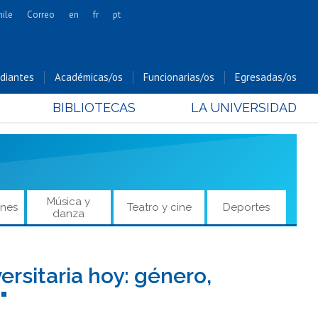
hile
Correo
en
fr
pt
Artes
Cs. Agronómicas
diantes
Académicas/os
Funcionarias/os
Egresadas/os
Cs. Forestales y Conservación
BIBLIOTECAS
LA UNIVERSIDAD
Cs. Sociales
Comunicación e Imagen
Economía y Negocios
Gobierno
Odontología
Música y
ones
Teatro y cine
Deportes
danza
Estudios Internacionales
Bachillerato
Hospital Clínico
rsitaria hoy: género,
"