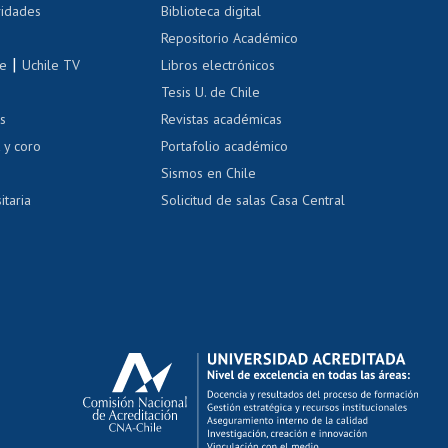
 de renta
vidades
Biblioteca digital
Repositorio Académico
correo uchile
|
le
Uchile TV
Libros electrónicos
nas blancas
Tesis U. de Chile
os
Revistas académicas
, sexual y violencia
Denuncias administrativas
 y coro
Portafolio académico
Sismos en Chile
itaria
Solicitud de salas Casa Central