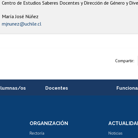
Centro de Estudios Saberes Docentes y Dirección de Género y Div
María José Núñez
mjnunez@uchile.cl
Compartir:
alumnas/os
Docentes
Funciona
Postulación a concursos
Cursos inte
internos de investigación
capacitació
e asignaturas
Consulta a bases de datos
Bienestar d
 de notas
ORGANIZACIÓN
ACTUALIDA
Perfeccionamiento
Portal de m
 regular
Editar Portafolio Académico
Certificado
Rectoría
Noticias
tal