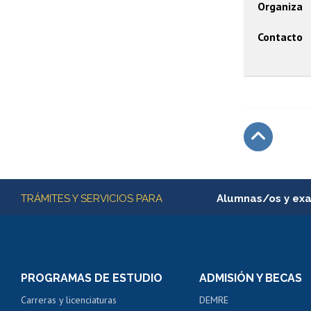
Organiza
Contacto
Subir
Más información
TRÁMITES Y SERVICIOS PARA
Alumnas/os y ex
Matrícula en línea
Inscripción y cambio d
Consulta y certificado
PROGRAMAS DE ESTUDIO
ADMISIÓN Y BECAS
Certificado de alumno
Carreras y licenciaturas
DEMRE
Servicio médico y den