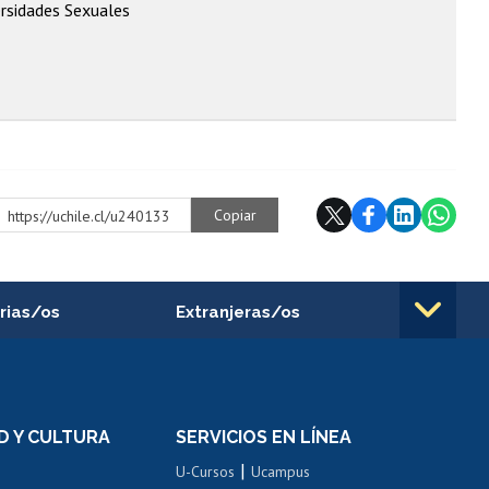
ersidades Sexuales
Copiar
https://uchile.cl/u240133
rias/os
Extranjeras/os
rnos de
Revalidación y reconocimiento
n
de títulos
el personal
Postulación al Programa de
Movilidad Estudiantil
D Y CULTURA
SERVICIOS EN LÍNEA
ovilidad interna
Inscripción de asignaturas
|
 de renta
U-Cursos
Ucampus
Cursos de español