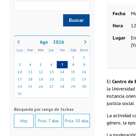
Fecha
Hora
12
Lugar
En
2026
(Y
Lun
Mar
Mié
Jue
Vie
Sáb
Dom
1
2
3
4
5
6
7
8
9
10
11
12
13
14
15
16
17
18
19
20
21
22
23
El
Centro de 
24
25
26
27
28
29
30
la Universidad
31
instancia orie
justicia social.
La actividad c
Hoy
Próx. 7 días
Próx. 30 días
género, la epis
La moderación