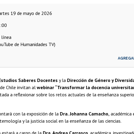
martes 19 de mayo de 2026
:00
 línea
ouTube de Humanidades TV)
AGREGA
Estudios Saberes Docentes
y la
Dirección de Género y Diversi
 de Chile invitan al
webinar “Transformar la docencia universita
ntada a reflexionar sobre los retos actuales de la enseñanza super
ontará con la exposición de la
Dra. Johanna Camacho,
académica e 
temología y la justicia social en la enseñanza de las ciencias.
 estará a cargo de la
Dra. Andrea Carrasco
, académica, investigad