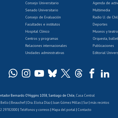
Evaluación docente
Certificado
Consejo Universitario
Agenda de acti
dito alumnos
honorarios
Calificación académica
Senado Universitario
Multimedia
dito exalumnos
Gestión de 
Consejo de Evaluación
Radio U. de Chi
Postulación al AUCAI
y grados
Editar pági
Facultades e institutos
Deportes
Hospital Clínico
Museos y teatr
da tecnológica
Tarjeta TUI
Wifi
Acoso laboral
s
Centros y programas
Orquesta, ballet
Relaciones internacionales
Publicaciones
Unidades administrativas
Editorial Univers
bertador Bernardo O'Higgins 1058, Santiago de Chile,
Casa Central
 Bello
|
Beauchef
|
Dra. Eloísa Díaz
|
Juan Gómez Millas
|
Sur
|
más recintos
 2 29782000
|
Teléfonos y correos
|
Mapa del portal
|
Contacto