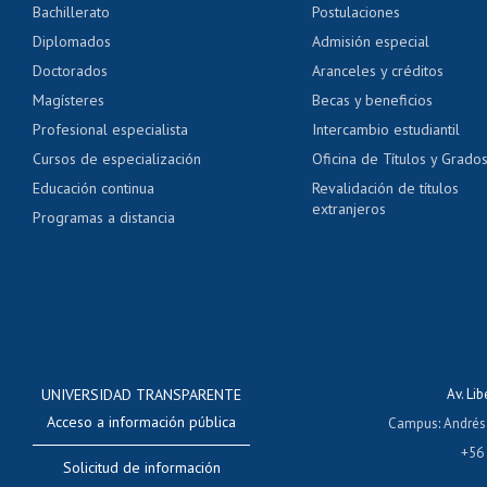
Bachillerato
Postulaciones
Pago de arancel y cré
Diplomados
Admisión especial
Pago de arancel y cré
Doctorados
Aranceles y créditos
Certificado de títulos 
Magísteres
Becas y beneficios
Profesional especialista
Intercambio estudiantil
Mi Uchile
Ayu
Cursos de especialización
Oficina de Títulos y Grado
Educación continua
Revalidación de títulos
extranjeros
Programas a distancia
UNIVERSIDAD TRANSPARENTE
Av. Li
Acceso a información pública
Campus
:
Andrés
+56
Solicitud de información