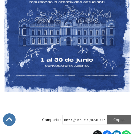
Compartir:
Copiar
https://uchile.cl/u240723
Subir