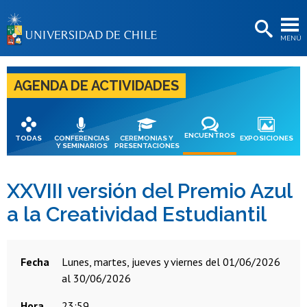
EXTENSIÓN
MENÚ
BIBLIOTECAS
LA UNIVERSIDAD
AGENDA DE ACTIVIDADES
Postulantes
Estudiantes
ENCUENTROS
TODAS
CONFERENCIAS
CEREMONIAS Y
EXPOSICIONES
Y SEMINARIOS
PRESENTACIONES
Académicas/os
Funcionarias/os
XXVIII versión del Premio Azul
a la Creatividad Estudiantil
Egresadas/os
Fecha
lunes, martes, jueves y viernes del 01/06/2026
al 30/06/2026
Hora
23:59