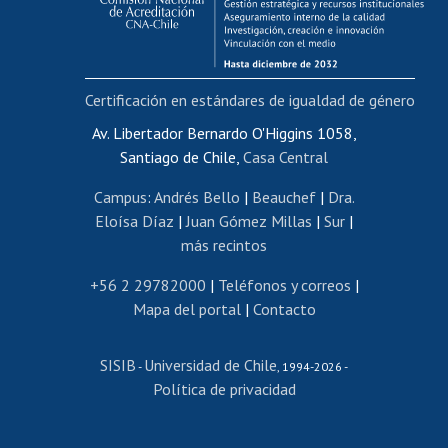
Funcionarias/os
Cursos internos de capacitación
Bienestar del personal
Certificación en estándares de igualdad de género
Portal de movilidad interna
Certificado de renta
Av. Libertador Bernardo O'Higgins 1058,
Santiago de Chile,
Casa Central
Certificado de renta honorarios
Gestión de correo uchile
Campus
:
Andrés Bello
|
Beauchef
|
Dra.
Editar páginas blancas
Eloísa Díaz
|
Juan Gómez Millas
|
Sur
|
más recintos
Extranjeras/os
Revalidación y reconocimiento de títulos
+56 2 29782000
|
Teléfonos y correos
|
Mapa del portal
|
Contacto
Postulación al Programa de Movilidad Estudiantil
Inscripción de asignaturas
SISIB
Universidad de Chile
Cursos de español
-
, 1994-2026 -
Política de privacidad
Mi Uchile
Ayuda tecnológica
Tarjeta TUI
Wifi