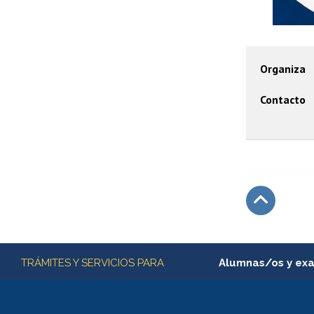
Organiza
Contacto
Subir
Más información
TRÁMITES Y SERVICIOS PARA
Alumnas/os y ex
Matrícula en línea
Inscripción y cambio d