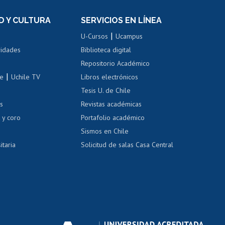
el personal
Postulación al Programa de
Movilidad Estudiantil
D Y CULTURA
SERVICIOS EN LÍNEA
ovilidad interna
Inscripción de asignaturas
|
 de renta
U-Cursos
Ucampus
Cursos de español
 de renta
vidades
Biblioteca digital
Repositorio Académico
correo uchile
|
le
Uchile TV
Libros electrónicos
nas blancas
Tesis U. de Chile
os
Revistas académicas
, sexual y violencia
Denuncias administrativas
 y coro
Portafolio académico
Sismos en Chile
itaria
Solicitud de salas Casa Central