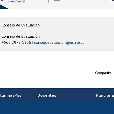
Consejo de Evaluación
Consejo de Evaluación
+562 2978 1126
consejoevaluacion@uchile.cl
Compartir:
alumnas/os
Docentes
Funciona
Postulación a concursos
Cursos inte
internos de investigación
capacitació
e asignaturas