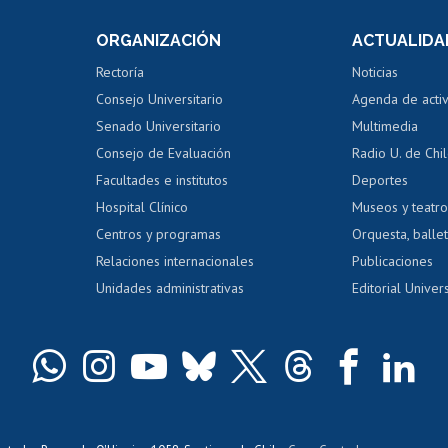
Consulta a bases de datos
Bienestar d
 de notas
ORGANIZACIÓN
ACTUALIDA
Perfeccionamiento
Portal de m
 regular
Editar Portafolio Académico
Certificado
Rectoría
Noticias
tal
Evaluación docente
Certificado
Consejo Universitario
Agenda de acti
dito alumnos
honorarios
Calificación académica
Senado Universitario
Multimedia
dito exalumnos
Gestión de 
Consejo de Evaluación
Radio U. de Chi
Postulación al AUCAI
y grados
Editar pági
Facultades e institutos
Deportes
Hospital Clínico
Museos y teatr
da tecnológica
Tarjeta TUI
Wifi
Acoso laboral
s
Centros y programas
Orquesta, ballet
Relaciones internacionales
Publicaciones
Unidades administrativas
Editorial Univers