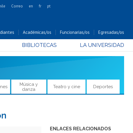
hile
Correo
en
fr
pt
Artes
Cs. Agronómicas
diantes
Académicas/os
Funcionarias/os
Egresadas/os
Cs. Forestales y Conservación
BIBLIOTECAS
LA UNIVERSIDAD
Cs. Sociales
Comunicación e Imagen
Economía y Negocios
Gobierno
Odontología
Música y
ones
Teatro y cine
Deportes
danza
Estudios Internacionales
Bachillerato
Hospital Clínico
ón
ENLACES RELACIONADOS