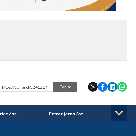
Copiar
https://uchile.cl/u241217
rias/os
Extranjeras/os
rnos de
Revalidación y reconocimiento
n
de títulos