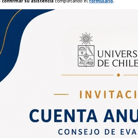
confirmar su asistencia
completando el
formulario
.