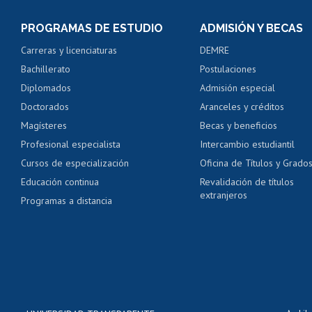
Consulta y certificado
PROGRAMAS DE ESTUDIO
ADMISIÓN Y BECAS
Certificado de alumno
Carreras y licenciaturas
DEMRE
Servicio médico y den
Bachillerato
Postulaciones
Pago de arancel y cré
Diplomados
Admisión especial
Pago de arancel y cré
Doctorados
Aranceles y créditos
Certificado de títulos 
Magísteres
Becas y beneficios
Profesional especialista
Intercambio estudiantil
Mi Uchile
Ayu
Cursos de especialización
Oficina de Títulos y Grado
Educación continua
Revalidación de títulos
extranjeros
Programas a distancia