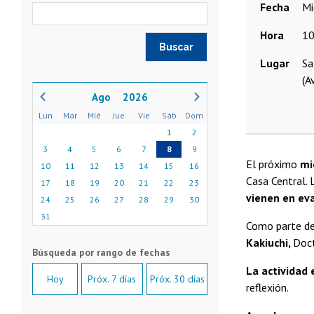
Fecha
Hora
10
Lugar
Sa
(A
2026
Lun
Mar
Mié
Jue
Vie
Sáb
Dom
1
2
3
4
5
6
7
8
9
El próximo
mi
10
11
12
13
14
15
16
Casa Central. 
17
18
19
20
21
22
23
vienen en eva
24
25
26
27
28
29
30
31
Como parte de 
Kakiuchi,
Doct
La actividad 
Hoy
Próx. 7 días
Próx. 30 días
reflexión.