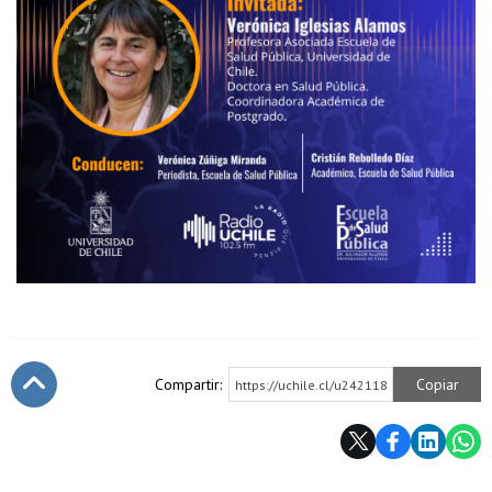
Compartir:
Copiar
https://uchile.cl/u242118
Subir