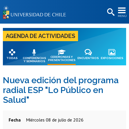
EXTENSIÓN
MENÚ
BIBLIOTECAS
LA UNIVERSIDAD
AGENDA DE ACTIVIDADES
Postulantes
Estudiantes
CEREMONIAS Y
TODAS
CONFERENCIAS
ENCUENTROS
EXPOSICIONES
PRESENTACIONES
Y SEMINARIOS
Académicas/os
Funcionarias/os
Nueva edición del programa
radial ESP "Lo Público en
Egresadas/os
Salud"
Fecha
miércoles 08 de julio de 2026