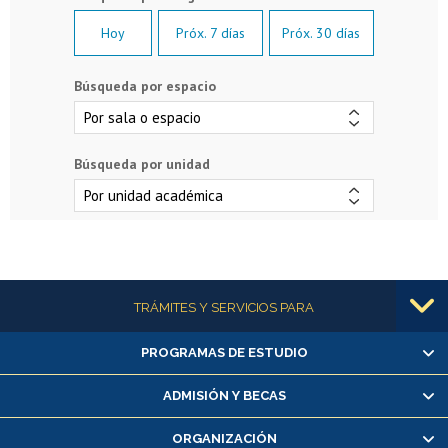
Hoy
Próx. 7 días
Próx. 30 días
Búsqueda por espacio
Búsqueda por unidad
Más información
TRÁMITES Y SERVICIOS PARA
PROGRAMAS DE ESTUDIO
Alumnas/os y exalumnas/os
Matrícula en línea
ADMISIÓN Y BECAS
Inscripción y cambio de asignaturas
ORGANIZACIÓN
Consulta y certificado de notas