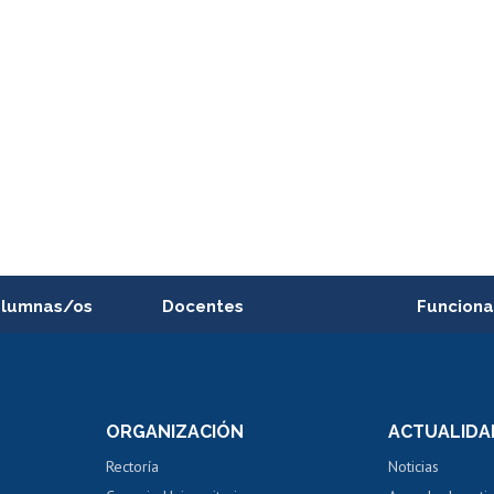
alumnas/os
Docentes
Funciona
Postulación a concursos
Cursos inte
internos de investigación
capacitació
e asignaturas
Consulta a bases de datos
Bienestar d
 de notas
ORGANIZACIÓN
ACTUALIDA
Perfeccionamiento
Portal de m
 regular
Editar Portafolio Académico
Certificado
Rectoría
Noticias
tal