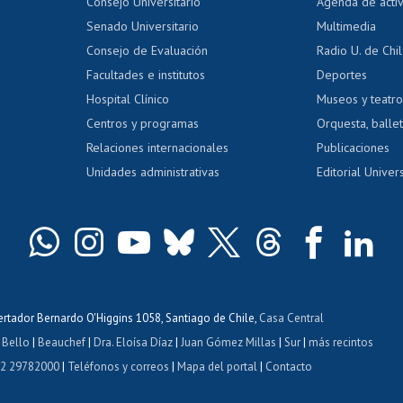
Evaluación docente
Certificado
Consejo Universitario
Agenda de acti
dito alumnos
honorarios
Calificación académica
Senado Universitario
Multimedia
dito exalumnos
Gestión de 
Consejo de Evaluación
Radio U. de Chi
Postulación al AUCAI
y grados
Editar pági
Facultades e institutos
Deportes
Hospital Clínico
Museos y teatr
da tecnológica
Tarjeta TUI
Wifi
Acoso laboral
s
Centros y programas
Orquesta, ballet
Relaciones internacionales
Publicaciones
Unidades administrativas
Editorial Univers
bertador Bernardo O'Higgins 1058, Santiago de Chile,
Casa Central
 Bello
|
Beauchef
|
Dra. Eloísa Díaz
|
Juan Gómez Millas
|
Sur
|
más recintos
 2 29782000
|
Teléfonos y correos
|
Mapa del portal
|
Contacto