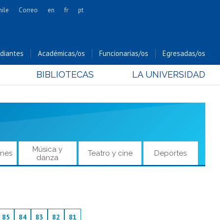
hile
Correo
en
fr
pt
Artes
Cs. Agronómicas
diantes
Académicas/os
Funcionarias/os
Egresadas/os
Cs. Forestales y Conservación
BIBLIOTECAS
LA UNIVERSIDAD
Cs. Sociales
Comunicación e Imagen
Economía y Negocios
Gobierno
Odontología
Música y
ones
Teatro y cine
Deportes
Estudios Internacionales
danza
Bachillerato
Hospital Clínico
85
84
83
82
81