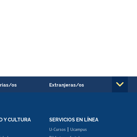
rias/os
Extranjeras/os
rnos de
Revalidación y reconocimiento
n
de títulos
el personal
Postulación al Programa de
Movilidad Estudiantil
D Y CULTURA
SERVICIOS EN LÍNEA
ovilidad interna
Inscripción de asignaturas
|
 de renta
U-Cursos
Ucampus
Cursos de español