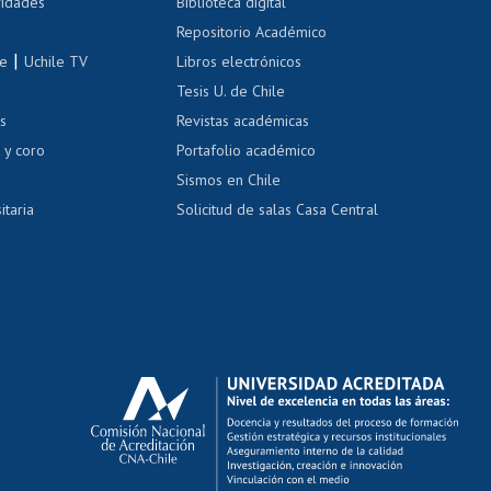
 de renta
vidades
Biblioteca digital
Repositorio Académico
correo uchile
|
le
Uchile TV
Libros electrónicos
nas blancas
Tesis U. de Chile
os
Revistas académicas
, sexual y violencia
Denuncias administrativas
 y coro
Portafolio académico
Sismos en Chile
itaria
Solicitud de salas Casa Central