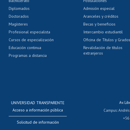
Bachillerato
Postulaciones
Pago de arancel y cré
Diplomados
Admisión especial
Pago de arancel y cré
Doctorados
Aranceles y créditos
Certificado de títulos 
Magísteres
Becas y beneficios
Profesional especialista
Intercambio estudiantil
Mi Uchile
Ayu
Cursos de especialización
Oficina de Títulos y Grado
Educación continua
Revalidación de títulos
extranjeros
Programas a distancia
UNIVERSIDAD TRANSPARENTE
Av. Li
Acceso a información pública
Campus
:
Andrés
+56
Solicitud de información