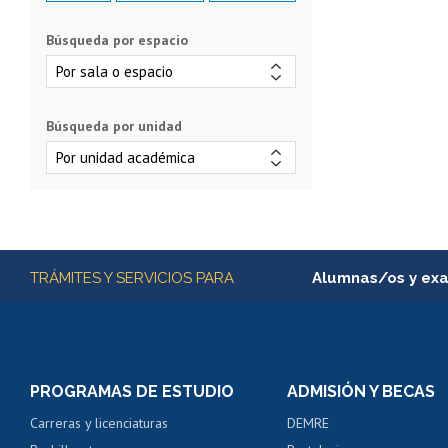
Búsqueda por espacio
Búsqueda por unidad
Más información
TRÁMITES Y SERVICIOS PARA
Alumnas/os y ex
Matrícula en línea
Inscripción y cambio d
Consulta y certificado
PROGRAMAS DE ESTUDIO
ADMISIÓN Y BECAS
Certificado de alumno
Carreras y licenciaturas
DEMRE
Servicio médico y den