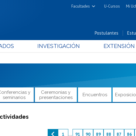
Facultades
U-Cursos
Mi Uc
Arquitectura y Urbanismo
Ciencias
Postulantes
Estu
Cs. Físicas y Matemáticas
ADOS
INVESTIGACIÓN
EXTENSIÓN
Cs. Químicas y Farmacéuticas
Cs. Veterinarias y Pecuarias
Derecho
Filosofía y Humanidades
Medicina
Conferencias y
Ceremonias y
Encuentros
Exposici
Estudios Avanzados en Educación
seminarios
presentaciones
Nutrición y Tecnología de
Alimentos
ctividades
1
...
91
90
89
88
87
86