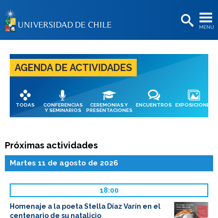
EXTENSIÓN
MENÚ
BIBLIOTECAS
LA UNIVERSIDAD
AGENDA DE ACTIVIDADES
Postulantes
Estudiantes
TODAS
CONFERENCIAS
CEREMONIAS Y
ENCUENTROS
EXPOSICIONES
Académicas/os
Y SEMINARIOS
PRESENTACIONES
Funcionarias/os
Próximas actividades
Egresadas/os
Martes 11 de agosto de 2026
18:00
Homenaje a la poeta Stella Díaz Varín en el
centenario de su natalicio