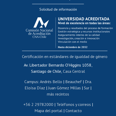
Editar Portafolio Académico
Solicitud de información
Evaluación docente
Calificación académica
Postulación al AUCAI
Funcionarias/os
Cursos internos de capacitación
Bienestar del personal
Certificación en estándares de igualdad de género
Portal de movilidad interna
Certificado de renta
Av. Libertador Bernardo O'Higgins 1058,
Santiago de Chile,
Casa Central
Certificado de renta honorarios
Gestión de correo uchile
Campus
:
Andrés Bello
|
Beauchef
|
Dra.
Editar páginas blancas
Eloísa Díaz
|
Juan Gómez Millas
|
Sur
|
más recintos
Extranjeras/os
Revalidación y reconocimiento de títulos
+56 2 29782000
|
Teléfonos y correos
|
Mapa del portal
|
Contacto
Postulación al Programa de Movilidad Estudiantil