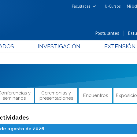
Facultades
U-Cursos
Mi Uc
Arquitectura y Urbanismo
Ciencias
Postulantes
Estu
Cs. Físicas y Matemáticas
ADOS
INVESTIGACIÓN
EXTENSIÓN
Cs. Químicas y Farmacéuticas
Cs. Veterinarias y Pecuarias
Derecho
Filosofía y Humanidades
Medicina
Conferencias y
Ceremonias y
Encuentros
Exposici
Estudios Avanzados en Educación
seminarios
presentaciones
Nutrición y Tecnología de
Alimentos
ctividades
de agosto de 2026