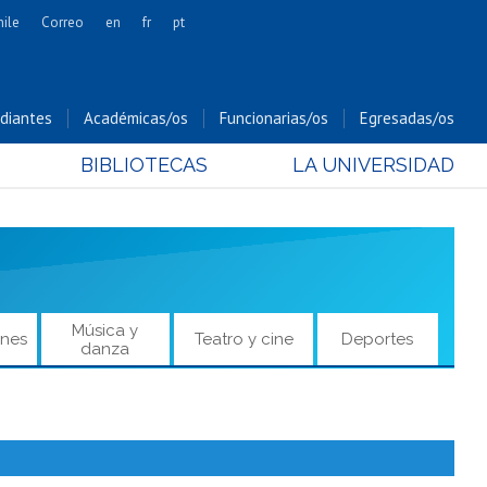
hile
Correo
en
fr
pt
Artes
Cs. Agronómicas
diantes
Académicas/os
Funcionarias/os
Egresadas/os
Cs. Forestales y Conservación
BIBLIOTECAS
LA UNIVERSIDAD
Cs. Sociales
Comunicación e Imagen
Economía y Negocios
Gobierno
Odontología
Música y
ones
Teatro y cine
Deportes
Estudios Internacionales
danza
Bachillerato
Hospital Clínico