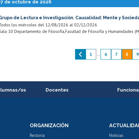
07 de octubre de 2026
Grupo de Lectura e Investigación. Causalidad: Mente y Socied
Todos los miércoles del 12/08/2026 al 02/12/2026
Sala 10 Departamento de Filosofía,Facultad de Filosofía y Humanidades (M
1
...
6
7
8
9
alumnas/os
Docentes
Funciona
Postulación a concursos
Cursos inte
internos de investigación
capacitació
e asignaturas
Consulta a bases de datos
Bienestar d
 de notas
ORGANIZACIÓN
ACTUALIDA
Perfeccionamiento
Portal de m
 regular
Editar Portafolio Académico
Certificado
Rectoría
Noticias
tal