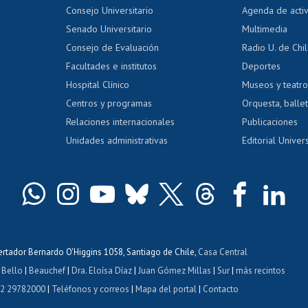
Evaluación docente
Certificado
Consejo Universitario
Agenda de acti
dito alumnos
honorarios
Calificación académica
Senado Universitario
Multimedia
dito exalumnos
Gestión de 
Consejo de Evaluación
Radio U. de Chi
Postulación al AUCAI
y grados
Editar pági
Facultades e institutos
Deportes
Hospital Clínico
Museos y teatr
da tecnológica
Tarjeta TUI
Wifi
Acoso laboral
s
Centros y programas
Orquesta, ballet
Relaciones internacionales
Publicaciones
Unidades administrativas
Editorial Univers
bertador Bernardo O'Higgins 1058, Santiago de Chile,
Casa Central
 Bello
|
Beauchef
|
Dra. Eloísa Díaz
|
Juan Gómez Millas
|
Sur
|
más recintos
 2 29782000
|
Teléfonos y correos
|
Mapa del portal
|
Contacto