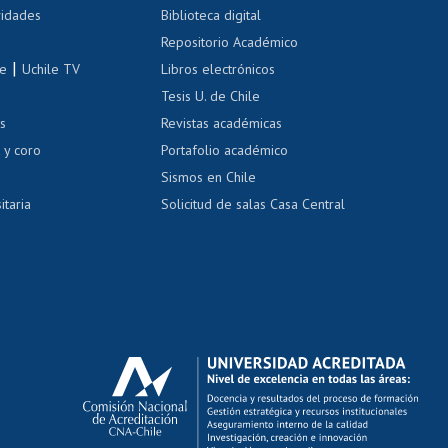
Cursos de español
 de renta
vidades
Biblioteca digital
Repositorio Académico
correo uchile
|
le
Uchile TV
Libros electrónicos
nas blancas
Tesis U. de Chile
os
Revistas académicas
, sexual y violencia
Denuncias administrativas
 y coro
Portafolio académico
Sismos en Chile
itaria
Solicitud de salas Casa Central