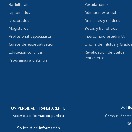
Bachillerato
Postulaciones
Pago de arancel y cré
Diplomados
Admisión especial
Pago de arancel y cré
Doctorados
Aranceles y créditos
Certificado de títulos 
Magísteres
Becas y beneficios
Profesional especialista
Intercambio estudiantil
Mi Uchile
Ayu
Cursos de especialización
Oficina de Títulos y Grado
Educación continua
Revalidación de títulos
extranjeros
Programas a distancia
UNIVERSIDAD TRANSPARENTE
Av. Li
Acceso a información pública
Campus
:
Andrés
+56
Solicitud de información