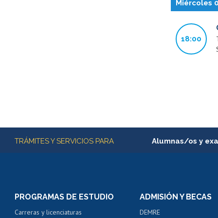
Miércoles 
18:00
Más información
TRÁMITES Y SERVICIOS PARA
Alumnas/os y ex
Matrícula en línea
Inscripción y cambio d
Consulta y certificado
PROGRAMAS DE ESTUDIO
ADMISIÓN Y BECAS
Certificado de alumno
Carreras y licenciaturas
DEMRE
Servicio médico y den