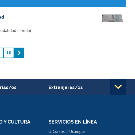
ad
odalidad híbrida)
10
rias/os
Extranjeras/os
rnos de
Revalidación y reconocimiento
n
de títulos
el personal
Postulación al Programa de
Movilidad Estudiantil
D Y CULTURA
SERVICIOS EN LÍNEA
ovilidad interna
Inscripción de asignaturas
|
 de renta
U-Cursos
Ucampus