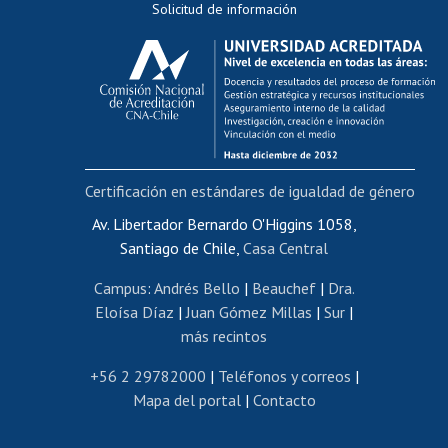
Solicitud de información
Evaluación docente
Calificación académica
Postulación al AUCAI
Funcionarias/os
Cursos internos de capacitación
Bienestar del personal
Certificación en estándares de igualdad de género
Portal de movilidad interna
Certificado de renta
Av. Libertador Bernardo O'Higgins 1058,
Santiago de Chile,
Casa Central
Certificado de renta honorarios
Gestión de correo uchile
Campus
:
Andrés Bello
|
Beauchef
|
Dra.
Editar páginas blancas
Eloísa Díaz
|
Juan Gómez Millas
|
Sur
|
más recintos
Extranjeras/os
Revalidación y reconocimiento de títulos
+56 2 29782000
|
Teléfonos y correos
|
Mapa del portal
|
Contacto
Postulación al Programa de Movilidad Estudiantil
Inscripción de asignaturas