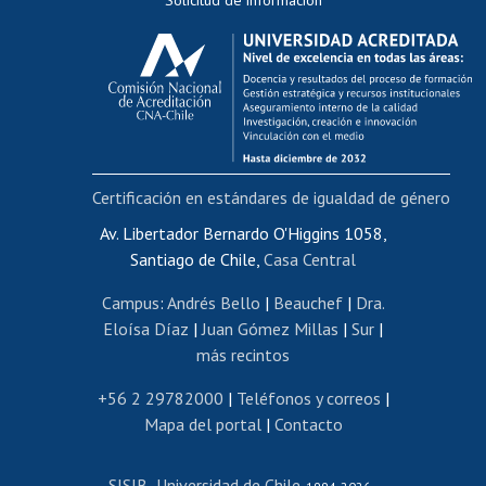
Solicitud de información
Evaluación docente
Calificación académica
Postulación al AUCAI
Funcionarias/os
Cursos internos de capacitación
Bienestar del personal
Certificación en estándares de igualdad de género
Portal de movilidad interna
Certificado de renta
Av. Libertador Bernardo O'Higgins 1058,
Santiago de Chile,
Casa Central
Certificado de renta honorarios
Gestión de correo uchile
Campus
:
Andrés Bello
|
Beauchef
|
Dra.
Editar páginas blancas
Eloísa Díaz
|
Juan Gómez Millas
|
Sur
|
más recintos
Extranjeras/os
Revalidación y reconocimiento de títulos
+56 2 29782000
|
Teléfonos y correos
|
Mapa del portal
|
Contacto
Postulación al Programa de Movilidad Estudiantil
Inscripción de asignaturas
SISIB
Universidad de Chile
Cursos de español