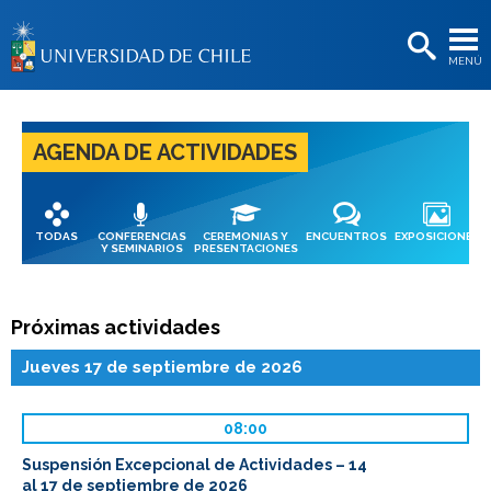
EXTENSIÓN
MENÚ
BIBLIOTECAS
LA UNIVERSIDAD
AGENDA DE ACTIVIDADES
Postulantes
Estudiantes
TODAS
CONFERENCIAS
CEREMONIAS Y
ENCUENTROS
EXPOSICIONES
Académicas/os
Y SEMINARIOS
PRESENTACIONES
Funcionarias/os
Próximas actividades
Egresadas/os
Jueves 17 de septiembre de 2026
08:00
Suspensión Excepcional de Actividades – 14
al 17 de septiembre de 2026