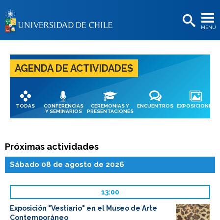
EXTENSIÓN
MENÚ
BIBLIOTECAS
LA UNIVERSIDAD
AGENDA DE ACTIVIDADES
Postulantes
Estudiantes
TODAS
CONFERENCIAS
CEREMONIAS Y
ENCUENTROS
EXPOSICIONES
Académicas/os
Y SEMINARIOS
PRESENTACIONES
Funcionarias/os
Próximas actividades
Egresadas/os
Sábado 08 de agosto de 2026
13:00
Exposición "Vestiario" en el Museo de Arte
Contemporáneo