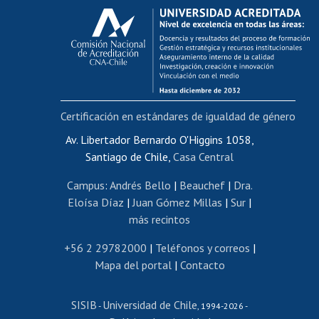
Calificación académica
Postulación al AUCAI
Funcionarias/os
Cursos internos de capacitación
Bienestar del personal
Certificación en estándares de igualdad de género
Portal de movilidad interna
Certificado de renta
Av. Libertador Bernardo O'Higgins 1058,
Santiago de Chile,
Casa Central
Certificado de renta honorarios
Gestión de correo uchile
Campus
:
Andrés Bello
|
Beauchef
|
Dra.
Editar páginas blancas
Eloísa Díaz
|
Juan Gómez Millas
|
Sur
|
más recintos
Extranjeras/os
Revalidación y reconocimiento de títulos
+56 2 29782000
|
Teléfonos y correos
|
Mapa del portal
|
Contacto
Postulación al Programa de Movilidad Estudiantil
Inscripción de asignaturas
SISIB
Universidad de Chile
Cursos de español
-
, 1994-2026 -