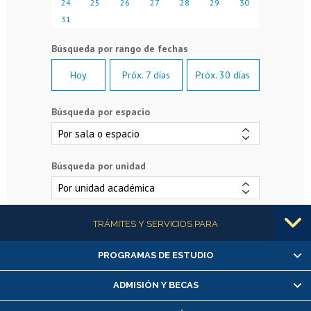
24
25
26
27
28
29
30
31
Hoy
Próx. 7 días
Próx. 30 días
Búsqueda por espacio
Búsqueda por unidad
Más información
TRÁMITES Y SERVICIOS PARA
PROGRAMAS DE ESTUDIO
Alumnas/os y exalumnas/os
Matrícula en línea
ADMISIÓN Y BECAS
Inscripción y cambio de asignaturas