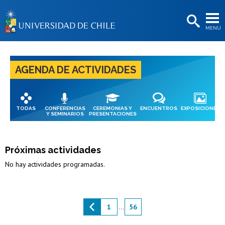
EXTENSIÓN
MENÚ
BIBLIOTECAS
LA UNIVERSIDAD
AGENDA DE ACTIVIDADES
Postulantes
Estudiantes
TODAS
CONFERENCIAS
CEREMONIAS Y
ENCUENTROS
EXPOSICIONES
Académicas/os
Y SEMINARIOS
PRESENTACIONES
Funcionarias/os
Próximas actividades
Egresadas/os
No hay actividades programadas.
1
...
56