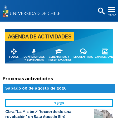
EXTENSIÓN
MENÚ
BIBLIOTECAS
LA UNIVERSIDAD
AGENDA DE ACTIVIDADES
Postulantes
Estudiantes
TODAS
CONFERENCIAS
CEREMONIAS Y
ENCUENTROS
EXPOSICIONES
Académicas/os
Y SEMINARIOS
PRESENTACIONES
Funcionarias/os
Próximas actividades
Egresadas/os
Sábado 08 de agosto de 2026
19:30
Obra "La Misión / Recuerdo de una
revolución" en Sala Agustín Siré