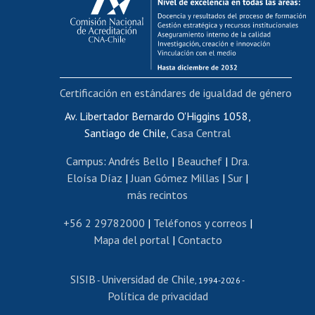
Postulación al AUCAI
Funcionarias/os
Cursos internos de capacitación
Bienestar del personal
Certificación en estándares de igualdad de género
Portal de movilidad interna
Certificado de renta
Av. Libertador Bernardo O'Higgins 1058,
Santiago de Chile,
Casa Central
Certificado de renta honorarios
Gestión de correo uchile
Campus
:
Andrés Bello
|
Beauchef
|
Dra.
Editar páginas blancas
Eloísa Díaz
|
Juan Gómez Millas
|
Sur
|
más recintos
Extranjeras/os
Revalidación y reconocimiento de títulos
+56 2 29782000
|
Teléfonos y correos
|
Mapa del portal
|
Contacto
Postulación al Programa de Movilidad Estudiantil
Inscripción de asignaturas
SISIB
Universidad de Chile
Cursos de español
-
, 1994-2026 -
Política de privacidad