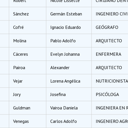
Robert
Nicole Lissette
CIRUJANO DENT
Sánchez
Germán Esteban
INGENIERO CIVI
Cofré
Ignacio Eduardo
GEÓGRAFO
Molina
Pablo Adolfo
ARQUITECTO
Cáceres
Evelyn Johanna
ENFERMERA
Pairoa
Alexander
ARQUITECTO
Vejar
Lorena Angélica
NUTRICIONISTA
Jory
Josefina
PSICÓLOGA
Guldman
Vairoa Daniela
INGENIERA EN
Venegas
Carlos Adolfo
INGENIERO AG