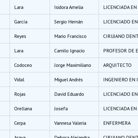
Lara
Isidora Amelia
LICENCIADA EN 
García
Sergio Hernán
LICENCIADO EN 
Reyes
Mario Francisco
CIRUJANO DENT
Lara
Camilo Ignacio
PROFESOR DE E
Codoceo
Jorge Maximiliano
ARQUITECTO
Vidal
Miguel Andrés
INGENIERO EN 
Rojas
David Eduardo
LICENCIADO EN
Orellana
Josefa
LICENCIADA EN
Cerpa
Vannesa Valeria
ENFERMERA
Araya
Debora Alejandra
CIRUJANO DENT