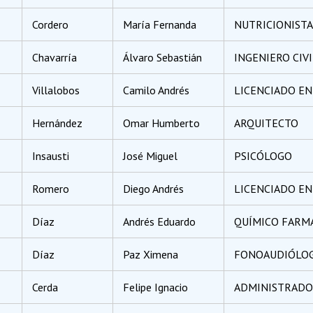
Cordero
María Fernanda
NUTRICIONISTA
Chavarría
Álvaro Sebastián
INGENIERO CIV
Villalobos
Camilo Andrés
LICENCIADO EN 
Hernández
Omar Humberto
ARQUITECTO
Insausti
José Miguel
PSICÓLOGO
Romero
Diego Andrés
LICENCIADO EN
Díaz
Andrés Eduardo
QUÍMICO FARM
Díaz
Paz Ximena
FONOAUDIÓLO
Cerda
Felipe Ignacio
ADMINISTRADO