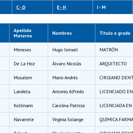
C - D
E - H
I - M
Apellido
Nombres
Título o grado
Materno
Meneses
Hugo Ismael
MATRÓN
De La Hoz
Álvaro Nicolás
ARQUITECTO
Musalem
Mario Andrés
CIRUJANO DENT
Landeta
Antonio Alfredo
LICENCIADO EN 
Kollmann
Carolina Patricia
LICENCIADA EN 
Navarrete
Virginia Solange
QUÍMICA FARM