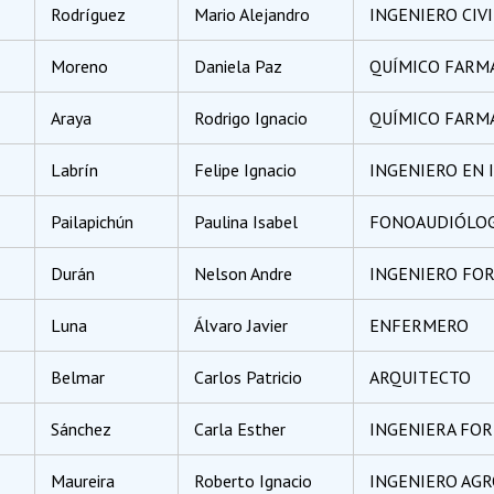
Rodríguez
Mario Alejandro
INGENIERO CIV
Moreno
Daniela Paz
QUÍMICO FARM
Araya
Rodrigo Ignacio
QUÍMICO FARM
Labrín
Felipe Ignacio
INGENIERO EN 
Pailapichún
Paulina Isabel
FONOAUDIÓLO
Durán
Nelson Andre
INGENIERO FO
Luna
Álvaro Javier
ENFERMERO
Belmar
Carlos Patricio
ARQUITECTO
Sánchez
Carla Esther
INGENIERA FOR
Maureira
Roberto Ignacio
INGENIERO AG