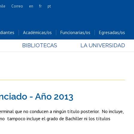
hile
Correo
en
fr
pt
Artes
Cs. Agronómicas
diantes
Académicas/os
Funcionarias/os
Egresadas/os
Cs. Forestales y Conservación
BIBLIOTECAS
LA UNIVERSIDAD
Cs. Sociales
Comunicación e Imagen
Economía y Negocios
Gobierno
Odontología
enciado - Año 2013
Estudios Internacionales
Bachillerato
erminal que no conducen a ningún título posterior. No incluye,
Hospital Clínico
omo tampoco incluye el grado de Bachiller ni los títulos