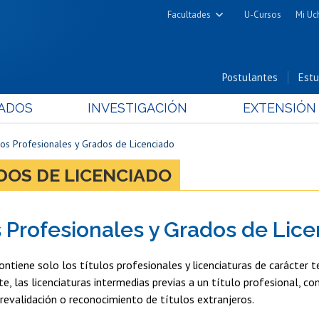
Facultades
U-Cursos
Mi Uc
Arquitectura y Urbanismo
Ciencias
Postulantes
Estu
Cs. Físicas y Matemáticas
ADOS
INVESTIGACIÓN
EXTENSIÓN
Cs. Químicas y Farmacéuticas
Cs. Veterinarias y Pecuarias
los Profesionales y Grados de Licenciado
Derecho
DOS DE LICENCIADO
Filosofía y Humanidades
Medicina
s Profesionales y Grados de Lic
Estudios Avanzados en Educación
Nutrición y Tecnología de
ntiene solo los títulos profesionales y licenciaturas de carácter t
Alimentos
te, las licenciaturas intermedias previas a un título profesional, c
revalidación o reconocimiento de títulos extranjeros.