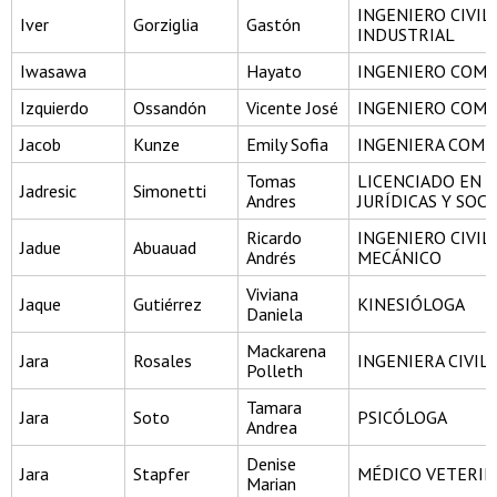
INGENIERO CIVIL
Iver
Gorziglia
Gastón
INDUSTRIAL
Iwasawa
Hayato
INGENIERO COME
Izquierdo
Ossandón
Vicente José
INGENIERO COME
Jacob
Kunze
Emily Sofia
INGENIERA COME
Tomas
LICENCIADO EN C
Jadresic
Simonetti
Andres
JURÍDICAS Y SOCI
Ricardo
INGENIERO CIVIL
Jadue
Abuauad
Andrés
MECÁNICO
Viviana
Jaque
Gutiérrez
KINESIÓLOGA
Daniela
Mackarena
Jara
Rosales
INGENIERA CIVIL
Polleth
Tamara
Jara
Soto
PSICÓLOGA
Andrea
Denise
Jara
Stapfer
MÉDICO VETERIN
Marian