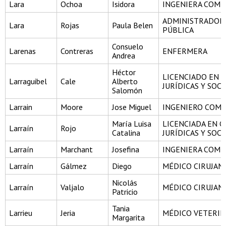
Lara
Ochoa
Isidora
INGENIERA COME
ADMINISTRADOR
Lara
Rojas
Paula Belen
PÚBLICA
Consuelo
Larenas
Contreras
ENFERMERA
Andrea
Héctor
LICENCIADO EN C
Larraguibel
Cale
Alberto
JURÍDICAS Y SOCI
Salomón
Larrain
Moore
Jose Miguel
INGENIERO COME
María Luisa
LICENCIADA EN C
Larraín
Rojo
Catalina
JURÍDICAS Y SOCI
Larraín
Marchant
Josefina
INGENIERA COME
Larraín
Gálmez
Diego
MÉDICO CIRUJAN
Nicolás
Larraín
Valjalo
MÉDICO CIRUJAN
Patricio
Tania
Larrieu
Jeria
MÉDICO VETERIN
Margarita