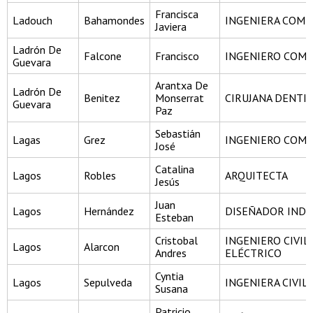
Francisca
Ladouch
Bahamondes
INGENIERA COME
Javiera
Ladrón De
Falcone
Francisco
INGENIERO COME
Guevara
Arantxa De
Ladrón De
Benitez
Monserrat
CIRUJANA DENTI
Guevara
Paz
Sebastián
Lagas
Grez
INGENIERO COME
José
Catalina
Lagos
Robles
ARQUITECTA
Jesús
Juan
Lagos
Hernández
DISEÑADOR INDU
Esteban
Cristobal
INGENIERO CIVIL
Lagos
Alarcon
Andres
ELÉCTRICO
Cyntia
Lagos
Sepulveda
INGENIERA CIVIL
Susana
Patricio