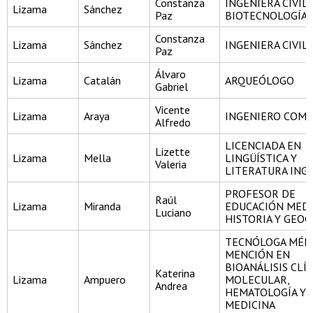
Constanza
INGENIERA CIVIL
Lizama
Sánchez
Paz
BIOTECNOLOGÍA
Constanza
Lizama
Sánchez
INGENIERA CIVIL
Paz
Álvaro
Lizama
Catalán
ARQUEÓLOGO
Gabriel
Vicente
Lizama
Araya
INGENIERO COME
Alfredo
LICENCIADA EN
Lizette
Lizama
Mella
LINGÜÍSTICA Y
Valeria
LITERATURA ING
PROFESOR DE
Raúl
Lizama
Miranda
EDUCACIÓN MEDI
Luciano
HISTORIA Y GEOG
TECNÓLOGA MÉD
MENCIÓN EN
BIOANÁLISIS CLÍ
Katerina
Lizama
Ampuero
MOLECULAR,
Andrea
HEMATOLOGÍA Y
MEDICINA