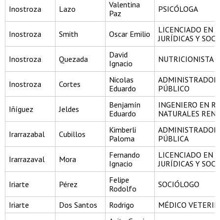
Valentina
Inostroza
Lazo
PSICÓLOGA
Paz
LICENCIADO EN C
Inostroza
Smith
Oscar Emilio
JURÍDICAS Y SOCI
David
Inostroza
Quezada
NUTRICIONISTA
Ignacio
Nicolas
ADMINISTRADOR
Inostroza
Cortes
Eduardo
PÚBLICO
Benjamín
INGENIERO EN R
Iñíguez
Jeldes
Eduardo
NATURALES REN
Kimberli
ADMINISTRADOR
Irarrazabal
Cubillos
Paloma
PÚBLICA
Fernando
LICENCIADO EN C
Irarrazaval
Mora
Ignacio
JURÍDICAS Y SOCI
Felipe
Iriarte
Pérez
SOCIÓLOGO
Rodolfo
Iriarte
Dos Santos
Rodrigo
MÉDICO VETERIN