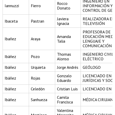
INGENIERO EN
Rocco
Iannuzzi
Fierro
INFORMACIÓN Y
Donato
CONTROL DE GES
Javiera
REALIZADORA EN 
Ibaceta
Pastran
Ignacia
TELEVISIÓN
PROFESORA DE
Amanda
EDUCACIÓN MEDI
Ibañez
Araya
Talia
LENGUAJE Y
COMUNICACIÓN
Thomas
INGENIERO CIVIL
Ibáñez
Pozo
Alonso
ELÉCTRICO
Ibáñez
Urquieta
Jorge Andrés
GEÓLOGO
Gonzalo
LICENCIADO EN C
Ibáñez
Rojas
Eduardo
JURÍDICAS Y SOCI
Ibáñez
Celedón
Cristian Luis
LICENCIADO EN H
Camila
Ibáñez
Sanhueza
MÉDICA CIRUJAN
Francisca
Valentina