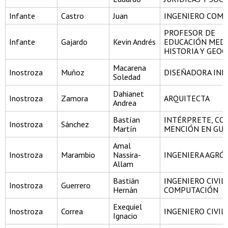
Infante
Castro
Juan
INGENIERO COME
PROFESOR DE
Infante
Gajardo
Kevin Andrés
EDUCACIÓN MEDI
HISTORIA Y GEOG
Macarena
Inostroza
Muñoz
DISEÑADORA IND
Soledad
Dahianet
Inostroza
Zamora
ARQUITECTA
Andrea
Bastían
INTÉRPRETE, CO
Inostroza
Sánchez
Martín
MENCIÓN EN GUI
Amal
Inostroza
Marambio
Nassira-
INGENIERA AGR
Allam
Bastián
INGENIERO CIVIL
Inostroza
Guerrero
Hernán
COMPUTACIÓN
Exequiel
Inostroza
Correa
INGENIERO CIVIL
Ignacio