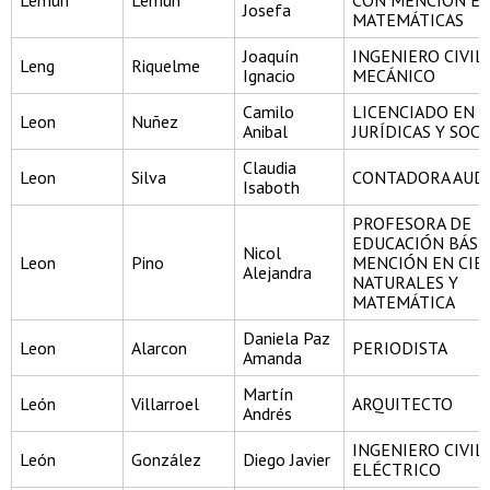
Lemun
Lemun
CON MENCIÓN E
Josefa
MATEMÁTICAS
Joaquín
INGENIERO CIVIL
Leng
Riquelme
Ignacio
MECÁNICO
Camilo
LICENCIADO EN C
Leon
Nuñez
Anibal
JURÍDICAS Y SOCI
Claudia
Leon
Silva
CONTADORA AUD
Isaboth
PROFESORA DE
EDUCACIÓN BÁSI
Nicol
Leon
Pino
MENCIÓN EN CIE
Alejandra
NATURALES Y
MATEMÁTICA
Daniela Paz
Leon
Alarcon
PERIODISTA
Amanda
Martín
León
Villarroel
ARQUITECTO
Andrés
INGENIERO CIVIL
León
González
Diego Javier
ELÉCTRICO