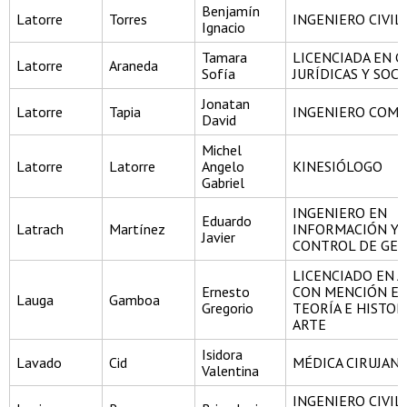
Benjamín
Latorre
Torres
INGENIERO CIVIL
Ignacio
Tamara
LICENCIADA EN C
Latorre
Araneda
Sofía
JURÍDICAS Y SOCI
Jonatan
Latorre
Tapia
INGENIERO COME
David
Michel
Latorre
Latorre
Angelo
KINESIÓLOGO
Gabriel
INGENIERO EN
Eduardo
Latrach
Martínez
INFORMACIÓN Y
Javier
CONTROL DE GES
LICENCIADO EN A
Ernesto
CON MENCIÓN E
Lauga
Gamboa
Gregorio
TEORÍA E HISTOR
ARTE
Isidora
Lavado
Cid
MÉDICA CIRUJAN
Valentina
INGENIERO CIVIL