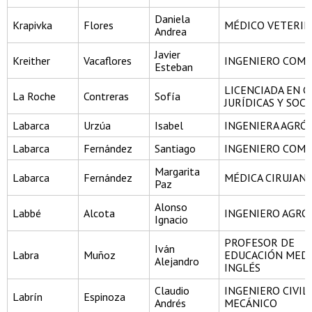
Daniela
Krapivka
Flores
MÉDICO VETERIN
Andrea
Javier
Kreither
Vacaflores
INGENIERO COME
Esteban
LICENCIADA EN C
La Roche
Contreras
Sofía
JURÍDICAS Y SOCI
Labarca
Urzúa
Isabel
INGENIERA AGR
Labarca
Fernández
Santiago
INGENIERO COME
Margarita
Labarca
Fernández
MÉDICA CIRUJAN
Paz
Alonso
Labbé
Alcota
INGENIERO AGR
Ignacio
PROFESOR DE
Iván
Labra
Muñoz
EDUCACIÓN MEDI
Alejandro
INGLÉS
Claudio
INGENIERO CIVIL
Labrín
Espinoza
Andrés
MECÁNICO