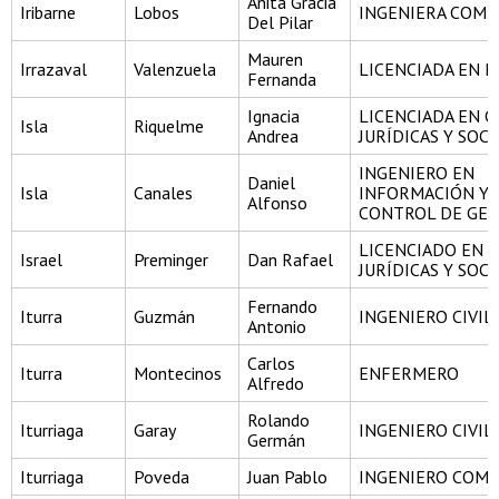
Anita Gracia
Iribarne
Lobos
INGENIERA COME
Del Pilar
Mauren
Irrazaval
Valenzuela
LICENCIADA EN H
Fernanda
Ignacia
LICENCIADA EN C
Isla
Riquelme
Andrea
JURÍDICAS Y SOCI
INGENIERO EN
Daniel
Isla
Canales
INFORMACIÓN Y
Alfonso
CONTROL DE GES
LICENCIADO EN C
Israel
Preminger
Dan Rafael
JURÍDICAS Y SOCI
Fernando
Iturra
Guzmán
INGENIERO CIVIL
Antonio
Carlos
Iturra
Montecinos
ENFERMERO
Alfredo
Rolando
Iturriaga
Garay
INGENIERO CIVIL
Germán
Iturriaga
Poveda
Juan Pablo
INGENIERO COME