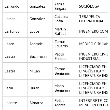
Yahira
Larrondo
González
SOCIÓLOGA
Singara
Catalina
TERAPEUTA
Larsen
Gonzalez
Sofia
OCUPACIONAL
Martín
Lartundo
Lobos
INGENIERO COME
Rafael
Tomás
Lasen
Andrade
MÉDICO CIRUJAN
Eduardo
Pablo
INGENIERO CIVIL
Lastra
Bachmann
Enrique
INDUSTRIAL
LICENCIADO EN
Tomás
Lastra
Millán
LINGÜÍSTICA Y
Benjamín
LITERATURA ING
LICENCIADO EN
Mario
Latin
Duran
LINGÜÍSTICA Y
Benjamin
LITERATURA ING
Felipe
INTÉRPRETE, CO
Latorre
Almarza
Andrés
MENCIÓN EN PIA