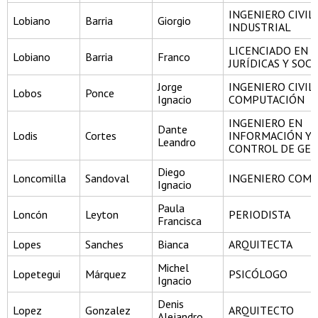
INGENIERO CIVIL
Lobiano
Barria
Giorgio
INDUSTRIAL
LICENCIADO EN C
Lobiano
Barria
Franco
JURÍDICAS Y SOCI
Jorge
INGENIERO CIVIL
Lobos
Ponce
Ignacio
COMPUTACIÓN
INGENIERO EN
Dante
Lodis
Cortes
INFORMACIÓN Y
Leandro
CONTROL DE GES
Diego
Loncomilla
Sandoval
INGENIERO COME
Ignacio
Paula
Loncón
Leyton
PERIODISTA
Francisca
Lopes
Sanches
Bianca
ARQUITECTA
Michel
Lopetegui
Márquez
PSICÓLOGO
Ignacio
Denis
Lopez
Gonzalez
ARQUITECTO
Alejandro