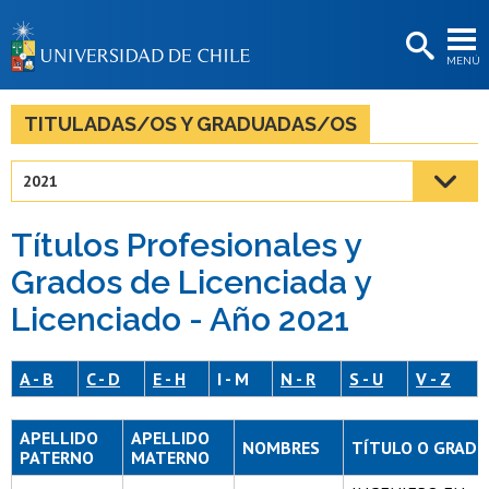
EXTENSIÓN
MENÚ
BIBLIOTECAS
LA UNIVERSIDAD
TITULADAS/OS Y GRADUADAS/OS
Postulantes
2021
Estudiantes
Títulos Profesionales y
Académicas/os
Grados de Licenciada y
Funcionarias/os
Licenciado - Año 2021
Egresadas/os
A - B
C - D
E - H
I - M
N - R
S - U
V - Z
APELLIDO
APELLIDO
NOMBRES
TÍTULO O GRADO
PATERNO
MATERNO