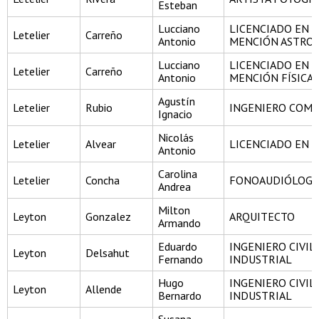
Esteban
Lucciano
LICENCIADO EN C
Letelier
Carreño
Antonio
MENCIÓN ASTRO
Lucciano
LICENCIADO EN C
Letelier
Carreño
Antonio
MENCIÓN FÍSICA
Agustín
Letelier
Rubio
INGENIERO COME
Ignacio
Nicolás
Letelier
Alvear
LICENCIADO EN H
Antonio
Carolina
Letelier
Concha
FONOAUDIÓLOGA
Andrea
Milton
Leyton
Gonzalez
ARQUITECTO
Armando
Eduardo
INGENIERO CIVIL
Leyton
Delsahut
Fernando
INDUSTRIAL
Hugo
INGENIERO CIVIL
Leyton
Allende
Bernardo
INDUSTRIAL