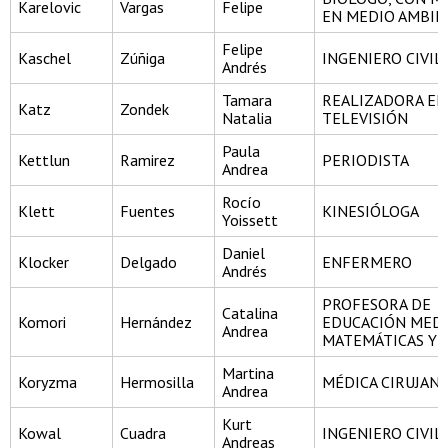
Karelovic
Vargas
Felipe
EN MEDIO AMBIE
Felipe
Kaschel
Zúñiga
INGENIERO CIVIL
Andrés
Tamara
REALIZADORA EN 
Katz
Zondek
Natalia
TELEVISIÓN
Paula
Kettlun
Ramirez
PERIODISTA
Andrea
Rocío
Klett
Fuentes
KINESIÓLOGA
Yoissett
Daniel
Klocker
Delgado
ENFERMERO
Andrés
PROFESORA DE
Catalina
Komori
Hernández
EDUCACIÓN MEDI
Andrea
MATEMÁTICAS Y F
Martina
Koryzma
Hermosilla
MÉDICA CIRUJAN
Andrea
Kurt
Kowal
Cuadra
INGENIERO CIVIL
Andreas