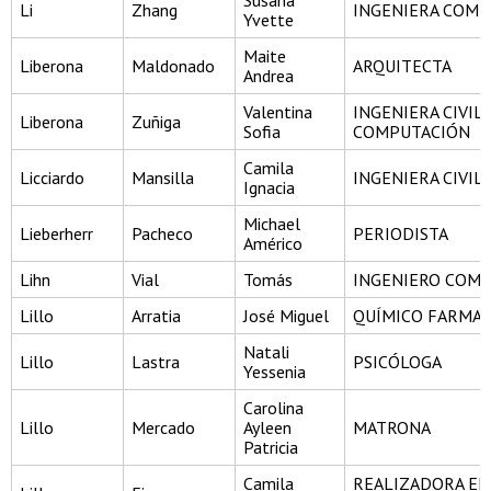
Susana
Li
Zhang
INGENIERA COME
Yvette
Maite
Liberona
Maldonado
ARQUITECTA
Andrea
Valentina
INGENIERA CIVIL
Liberona
Zuñiga
Sofia
COMPUTACIÓN
Camila
Licciardo
Mansilla
INGENIERA CIVIL
Ignacia
Michael
Lieberherr
Pacheco
PERIODISTA
Américo
Lihn
Vial
Tomás
INGENIERO COME
Lillo
Arratia
José Miguel
QUÍMICO FARMA
Natali
Lillo
Lastra
PSICÓLOGA
Yessenia
Carolina
Lillo
Mercado
Ayleen
MATRONA
Patricia
Camila
REALIZADORA EN 