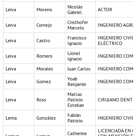
Nicolás
Leiva
Moreno
ACTOR
Gabriel
Cristhofer
Leiva
Cornejo
INGENIERO AGR
Marcelo
Francisco
INGENIERO CIVIL
Leiva
Castro
Ignacio
ELÉCTRICO
Lionel
Leiva
Romero
INGENIERO COME
Ignacio
Leiva
Morales
Juan Carlos
INGENIERO COME
Yoab
Leiva
Gomez
INGENIERO COME
Benjamin
Matías
Leiva
Ross
Patricio
CIRUJANO DENTI
Esteban
Fabián
Lema
González
INGENIERO CIVIL
Patricio
LICENCIADA EN C
Catherine