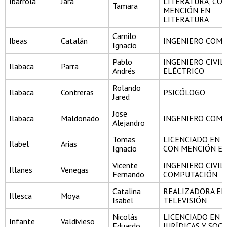
Ibarrola
Jara
LITERATURA, CO
Tamara
MENCIÓN EN
LITERATURA
Camilo
Ibeas
Catalán
INGENIERO COME
Ignacio
Pablo
INGENIERO CIVIL
Ilabaca
Parra
Andrés
ELÉCTRICO
Rolando
Ilabaca
Contreras
PSICÓLOGO
Jared
Jose
Ilabaca
Maldonado
INGENIERO COME
Alejandro
Tomas
LICENCIADO EN C
Ilabel
Arias
Ignacio
CON MENCIÓN EN
Vicente
INGENIERO CIVIL
Illanes
Venegas
Fernando
COMPUTACIÓN
Catalina
REALIZADORA EN 
Illesca
Moya
Isabel
TELEVISIÓN
Nicolás
LICENCIADO EN C
Infante
Valdivieso
Eduardo
JURÍDICAS Y SOCI