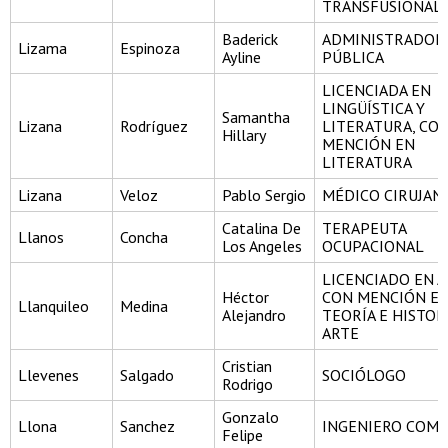
TRANSFUSIONAL
Baderick
ADMINISTRADOR
Lizama
Espinoza
Ayline
PÚBLICA
LICENCIADA EN
LINGÜÍSTICA Y
Samantha
Lizana
Rodríguez
LITERATURA, CO
Hillary
MENCIÓN EN
LITERATURA
Lizana
Veloz
Pablo Sergio
MÉDICO CIRUJAN
Catalina De
TERAPEUTA
Llanos
Concha
Los Angeles
OCUPACIONAL
LICENCIADO EN A
Héctor
CON MENCIÓN E
Llanquileo
Medina
Alejandro
TEORÍA E HISTOR
ARTE
Cristian
Llevenes
Salgado
SOCIÓLOGO
Rodrigo
Gonzalo
Llona
Sanchez
INGENIERO COME
Felipe