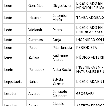
LICENCIADO EN C
León
González
Diego Javier
MENCIÓN FÍSICA
Colomba
León
Iribarren
TRABAJADORA SO
María
LICENCIADO EN C
León
Wielandt
Pedro
JURÍDICAS Y SOCI
León
Cummins
Borja
INGENIERO COME
León
Pardo
Pilar Ignacia
PERIODISTA
Katherine
Lepe
Zuñiga
MÉDICO VETERIN
Andrea
INGENIERA EN R
Lepín
Parraguez
Anita Rocío
NATURALES REN
Sybilla
Leppäluoto
Nuñez
LICENCIADA EN H
Yazmín
Consuelo
Letelier
Álvarez
GEÓGRAFA
Alejandra
Claudio
Letelier
Rivera
ARTISTA FOTÓGR