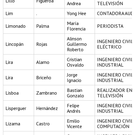
Lillo
Figueroa
Andrea
TELEVISIÓN
Lim
.
Yong Hee
CONTADORA AUD
María
Limonado
Palma
PERIODISTA
Florencia
Alinson
INGENIERO CIVIL
Lincopán
Rojas
Guillermo
ELÉCTRICO
Roberto
Cristian
INGENIERO CIVIL
Lira
Alamo
Osvaldo
INDUSTRIAL
Jorge
INGENIERO CIVIL
Lira
Briceño
Ignacio
INDUSTRIAL
Bastian
REALIZADOR EN C
Lisboa
Zambrano
Gonzalo
TELEVISIÓN
Felipe
INGENIERO CIVIL
Lisperguer
Hernández
Andrés
INDUSTRIAL
Emilio
INGENIERO CIVIL
Lizama
Castro
Vicente
COMPUTACIÓN