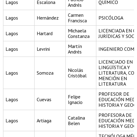
Lagos
Escalona
QUÍMICO
Andrés
Carmen
Lagos
Hernández
PSICÓLOGA
Francisca
Michaela
LICENCIADA EN C
Lagos
Hartard
Constanza
JURÍDICAS Y SOCI
Martín
Lagos
Levrini
INGENIERO COME
Andrés
LICENCIADO EN
LINGÜÍSTICA Y
Nicolás
Lagos
Somoza
LITERATURA, CO
Cristóbal
MENCIÓN EN
LITERATURA
PROFESOR DE
Felipe
Lagos
Cuevas
EDUCACIÓN MEDI
Ignacio
HISTORIA Y GEOG
PROFESORA DE
Catalina
Lagos
Artiaga
EDUCACIÓN MEDI
Belen
HISTORIA Y GEOG
TECNÓLOGA MÉDI