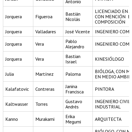
Antonio
LICENCIADO EN 
Bastián
Jorquera
Figueroa
CON MENCIÓN E
Nicolás
COMPOSICIÓN
Jorquera
Valladares
José Vicente
INGENIERO COME
Pablo
Jorquera
Vera
INGENIERO COME
Alejandro
Bastian
Jorquera
Vera
KINESIÓLOGO
Israel
BIÓLOGA, CON M
Julia
Martínez
Paloma
EN MEDIO AMBIE
Janina
Kalafatovic
Contreras
PINTORA
Francisca
Gustavo
INGENIERO CIVIL
Kaltwasser
Torres
Andrés
INDUSTRIAL
Erika
Kanno
Murakami
ARQUITECTA
Megumi
BIÓLOGO, CON M