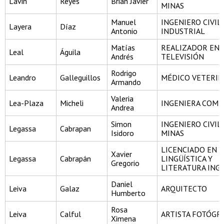
Lavin
Reyes
Brian Javier
MINAS
Manuel
INGENIERO CIVIL
Layera
Díaz
Antonio
INDUSTRIAL
Matías
REALIZADOR EN C
Leal
Águila
Andrés
TELEVISIÓN
Rodrigo
Leandro
Galleguillos
MÉDICO VETERIN
Armando
Valeria
Lea-Plaza
Micheli
INGENIERA COME
Andrea
Simon
INGENIERO CIVIL
Legassa
Cabrapan
Isidoro
MINAS
LICENCIADO EN
Xavier
Legassa
Cabrapán
LINGÜÍSTICA Y
Gregorio
LITERATURA ING
Daniel
Leiva
Galaz
ARQUITECTO
Humberto
Rosa
Leiva
Calful
ARTISTA FOTÓGR
Ximena