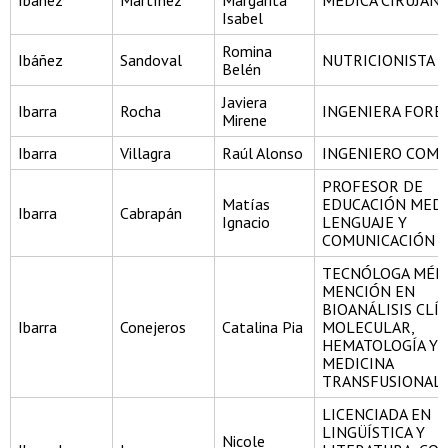
Ibáñez
Martínez
Margarita
MÉDICA CIRUJAN
Isabel
Romina
Ibáñez
Sandoval
NUTRICIONISTA
Belén
Javiera
Ibarra
Rocha
INGENIERA FORE
Mirene
Ibarra
Villagra
Raúl Alonso
INGENIERO COME
PROFESOR DE
Matías
EDUCACIÓN MEDI
Ibarra
Cabrapán
Ignacio
LENGUAJE Y
COMUNICACIÓN
TECNÓLOGA MÉD
MENCIÓN EN
BIOANÁLISIS CLÍ
Ibarra
Conejeros
Catalina Pia
MOLECULAR,
HEMATOLOGÍA Y
MEDICINA
TRANSFUSIONAL
LICENCIADA EN
LINGÜÍSTICA Y
Nicole