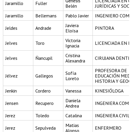
Genesis
LICENCIADA EN C
Jaramillo
Fuller
Belén
JURÍDICAS Y SOCI
Jaramillo
Bellemans
Pablo Javier
INGENIERO COME
Javiera
Jeldes
Andrade
PINTORA
Eloísa
Victoria
Jelves
Toro
LICENCIADA EN H
Ignacia
Cristina
Jelves
Ñancupil
CIRUJANA DENTI
Alexandra
PROFESORA DE
Sofía
Jélvez
Gallegos
EDUCACIÓN MEDI
Loreto
HISTORIA Y GEOG
Jenkin
Cordero
Vanessa
KINESIÓLOGA
Daniela
Jensen
Recupero
INGENIERA COME
Andrea
Jerez
Toledo
Catalina
INGENIERA CIVIL
Matias
Jerez
Sepulveda
ENFERMERO
Alonso