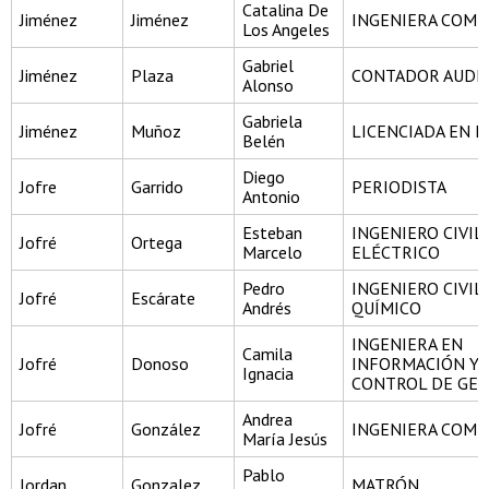
Catalina De
Jiménez
Jiménez
INGENIERA COME
Los Angeles
Gabriel
Jiménez
Plaza
CONTADOR AUDI
Alonso
Gabriela
Jiménez
Muñoz
LICENCIADA EN H
Belén
Diego
Jofre
Garrido
PERIODISTA
Antonio
Esteban
INGENIERO CIVIL
Jofré
Ortega
Marcelo
ELÉCTRICO
Pedro
INGENIERO CIVIL
Jofré
Escárate
Andrés
QUÍMICO
INGENIERA EN
Camila
Jofré
Donoso
INFORMACIÓN Y
Ignacia
CONTROL DE GES
Andrea
Jofré
González
INGENIERA COME
María Jesús
Pablo
Jordan
Gonzalez
MATRÓN