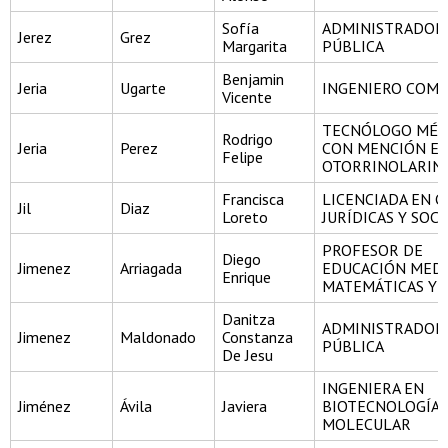
Sofía
ADMINISTRADOR
Jerez
Grez
Margarita
PÚBLICA
Benjamin
Jeria
Ugarte
INGENIERO COME
Vicente
TECNÓLOGO MÉD
Rodrigo
Jeria
Perez
CON MENCIÓN E
Felipe
OTORRINOLARIN
Francisca
LICENCIADA EN C
Jil
Diaz
Loreto
JURÍDICAS Y SOCI
PROFESOR DE
Diego
Jimenez
Arriagada
EDUCACIÓN MEDI
Enrique
MATEMÁTICAS Y F
Danitza
ADMINISTRADOR
Jimenez
Maldonado
Constanza
PÚBLICA
De Jesu
INGENIERA EN
Jiménez
Ávila
Javiera
BIOTECNOLOGÍA
MOLECULAR