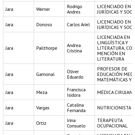
Rodrigo
LICENCIADO EN C
Jara
Werner
Andres
JURÍDICAS Y SOCI
LICENCIADO EN C
Jara
Donoso
Carlos Ariel
JURÍDICAS Y SOCI
LICENCIADA EN
LINGÜÍSTICA Y
Andrea
Jara
Pailthorpe
LITERATURA, CO
Cristina
MENCIÓN EN
LITERATURA
PROFESOR DE
Oliver
Jara
Gamonal
EDUCACIÓN MEDI
Eduardo
MATEMÁTICAS Y F
Francisca
Jara
Meza
MÉDICA CIRUJAN
Isidora
Catalina
Jara
Vargas
NUTRICIONISTA
Fernanda
Irina
TERAPEUTA
Jara
Ortiz
Consuelo
OCUPACIONAL