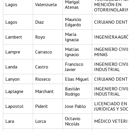
Marigal
Lagos
Valenzuela
MENCIÓN EN
Atenas
OTORRINOLARIN
Mauricio
Lagos
Diaz
CIRUJANO DENTI
Edgardo
María
Lambert
Royo
INGENIERA AGR
Ignacia
Matías
INGENIERO CIVIL
Lampre
Carrasco
Ignacio
MINAS
Francisco
INGENIERO CIVIL
Landa
Castro
Javier
INDUSTRIAL
Lanyon
Rioseco
Elias Miguel
CIRUJANO DENTI
Bastián
INGENIERO CIVIL
Laplagne
Marchant
Rodrigo
INDUSTRIAL
LICENCIADO EN C
Lapostol
Piderit
Jose Pablo
JURÍDICAS Y SOCI
Octavio
Lara
Lorca
MÉDICO VETERIN
Nicolás