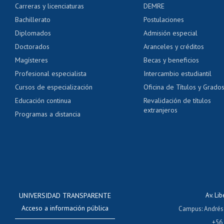
Carreras y licenciaturas
DEMRE
Servicio médico y den
Bachillerato
Postulaciones
Pago de arancel y cré
Diplomados
Admisión especial
Pago de arancel y cré
Doctorados
Aranceles y créditos
Certificado de títulos 
Magísteres
Becas y beneficios
Profesional especialista
Intercambio estudiantil
Mi Uchile
Ayu
Cursos de especialización
Oficina de Títulos y Grado
Educación continua
Revalidación de títulos
extranjeros
Programas a distancia
UNIVERSIDAD TRANSPARENTE
Av. Li
Acceso a información pública
Campus
:
Andrés
+56