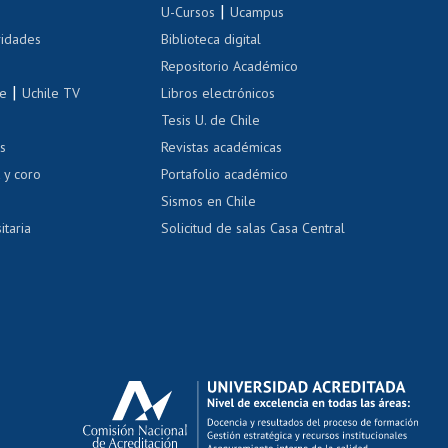
|
 de renta
U-Cursos
Ucampus
Cursos de español
 de renta
vidades
Biblioteca digital
Repositorio Académico
correo uchile
|
le
Uchile TV
Libros electrónicos
nas blancas
Tesis U. de Chile
os
Revistas académicas
, sexual y violencia
Denuncias administrativas
 y coro
Portafolio académico
Sismos en Chile
itaria
Solicitud de salas Casa Central