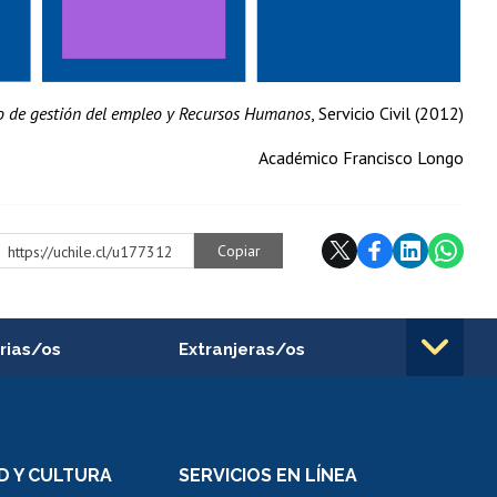
o de gestión del empleo y Recursos Humanos
, Servicio Civil (2012)
Académico Francisco Longo
Copiar
https://uchile.cl/u177312
rias/os
Extranjeras/os
rnos de
Revalidación y reconocimiento
n
de títulos
el personal
Postulación al Programa de
Movilidad Estudiantil
D Y CULTURA
SERVICIOS EN LÍNEA
ovilidad interna
Inscripción de asignaturas