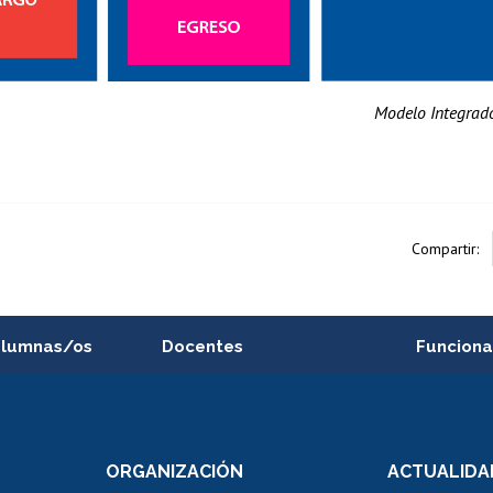
Modelo Integrad
Compartir:
alumnas/os
Docentes
Funciona
Postulación a concursos
Cursos inte
internos de investigación
capacitació
e asignaturas
Consulta a bases de datos
Bienestar d
 de notas
ORGANIZACIÓN
ACTUALIDA
Perfeccionamiento
Portal de m
 regular