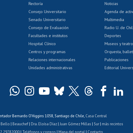
Editar Portafolio Académico
Certificado
Rectoría
Noticias
tal
Evaluación docente
Certificado
Consejo Universitario
Agenda de acti
dito alumnos
honorarios
Calificación académica
Senado Universitario
Multimedia
dito exalumnos
Gestión de 
Consejo de Evaluación
Radio U. de Chi
Postulación al AUCAI
y grados
Editar pági
Facultades e institutos
Deportes
Hospital Clínico
Museos y teatr
da tecnológica
Tarjeta TUI
Wifi
Acoso laboral
s
Centros y programas
Orquesta, ballet
Relaciones internacionales
Publicaciones
Unidades administrativas
Editorial Univers
bertador Bernardo O'Higgins 1058, Santiago de Chile,
Casa Central
 Bello
|
Beauchef
|
Dra. Eloísa Díaz
|
Juan Gómez Millas
|
Sur
|
más recintos
 2 29782000
|
Teléfonos y correos
|
Mapa del portal
|
Contacto