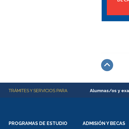
Subir
Más información
TRÁMITES Y SERVICIOS PARA
Alumnas/os y ex
Matrícula en línea
Inscripción y cambio d
Consulta y certificado
PROGRAMAS DE ESTUDIO
ADMISIÓN Y BECAS
Certificado de alumno