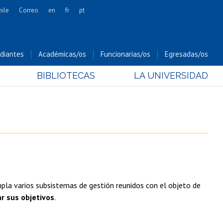
hile
Correo
en
fr
pt
Artes
Cs. Agronómicas
diantes
Académicas/os
Funcionarias/os
Egresadas/os
Cs. Forestales y Conservación
BIBLIOTECAS
LA UNIVERSIDAD
Cs. Sociales
Comunicación e Imagen
Economía y Negocios
Gobierno
Odontología
Estudios Internacionales
Bachillerato
pla varios subsistemas de gestión reunidos con el objeto de
Hospital Clínico
ar sus objetivos
.