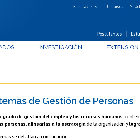
Facultades
U-Cursos
Mi Uc
Arquitectura y Urbanismo
Ciencias
Postulantes
Estu
Cs. Físicas y Matemáticas
ADOS
INVESTIGACIÓN
EXTENSIÓN
Cs. Químicas y Farmacéuticas
Cs. Veterinarias y Pecuarias
Derecho
Filosofía y Humanidades
Medicina
temas de Gestión de Personas
Estudios Avanzados en Educación
Nutrición y Tecnología de
egrado de gestión del empleo y los recursos humanos
, contem
Alimentos
as personas
,
alinearlas a la estrategia
de la organización y
logr
emas se detallan a continuación: