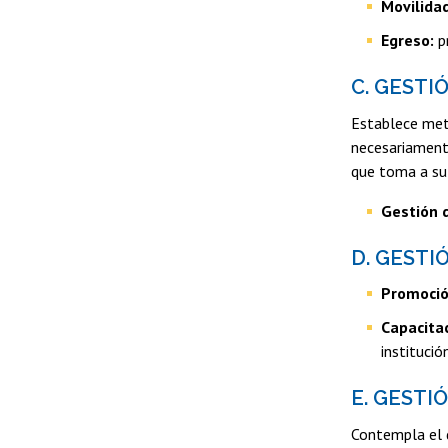
Movilidad
Egreso:
pr
C. GESTI
Establece meta
necesariament
que toma a su 
Gestión 
D. GESTI
Promoción
Capacitac
institució
E. GESTI
Contempla el d