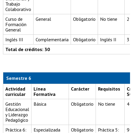
Trabajo
Colaborativo
Curso de
General
Obligatorio
No tiene
2
Formación
General
Inglés III
Complementaria
Obligatorio
Inglés II
3
Total de créditos: 30
Semestre 6
Actividad
Línea
Carácter
Requisitos
Cr
curricular
Formativa
SC
Gestión
Básica
Obligatorio
No tiene
4
Educacional
y Liderazgo
Pedagógico
Práctica 6:
Especializada
Obligatorio
Práctica 5:
9