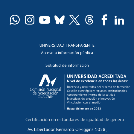
Pago de arancel y crédito exalumnos
Certificado de títulos y grados
Docentes
Postulación a concursos internos de investigación
Consulta a bases de datos
UNIVERSIDAD TRANSPARENTE
Perfeccionamiento
Acceso a información pública
Editar Portafolio Académico
Solicitud de información
Evaluación docente
Calificación académica
Postulación al AUCAI
Funcionarias/os
Cursos internos de capacitación
Bienestar del personal
Certificación en estándares de igualdad de género
Portal de movilidad interna
Certificado de renta
Av. Libertador Bernardo O'Higgins 1058,