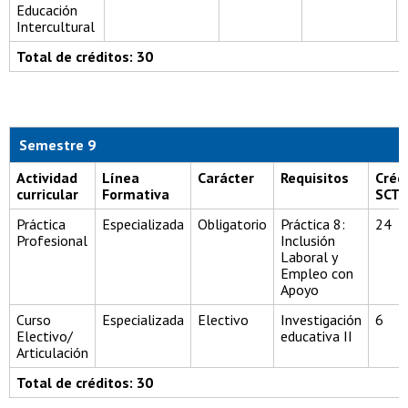
Educación
Intercultural
Total de créditos: 30
Semestre 9
Actividad
Línea
Carácter
Requisitos
Créd
curricular
Formativa
SCT
Práctica
Especializada
Obligatorio
Práctica 8:
24
Profesional
Inclusión
Laboral y
Empleo con
Apoyo
Curso
Especializada
Electivo
Investigación
6
Electivo/
educativa II
Articulación
Total de créditos: 30