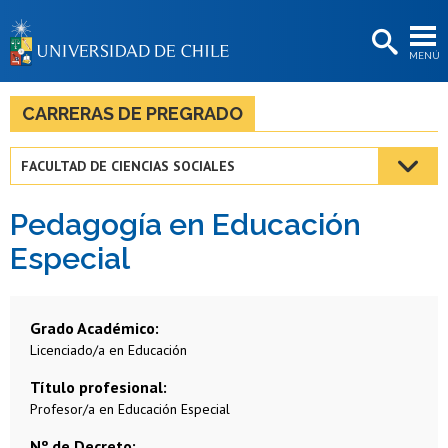
EXTENSIÓN
MENÚ
BIBLIOTECAS
LA UNIVERSIDAD
CARRERAS DE PREGRADO
Postulantes
FACULTAD DE CIENCIAS SOCIALES
Estudiantes
Pedagogía en Educación
Académicas/os
Especial
Funcionarias/os
Egresadas/os
Grado Académico
Licenciado/a en Educación
Título profesional
Profesor/a en Educación Especial
Nº de Decreto