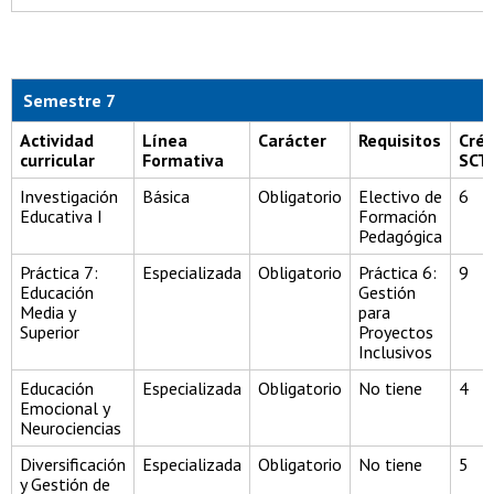
Semestre 7
Actividad
Línea
Carácter
Requisitos
Créd
curricular
Formativa
SCT
Investigación
Básica
Obligatorio
Electivo de
6
Educativa I
Formación
Pedagógica
Práctica 7:
Especializada
Obligatorio
Práctica 6:
9
Educación
Gestión
Media y
para
Superior
Proyectos
Inclusivos
Educación
Especializada
Obligatorio
No tiene
4
Emocional y
Neurociencias
Diversificación
Especializada
Obligatorio
No tiene
5
y Gestión de