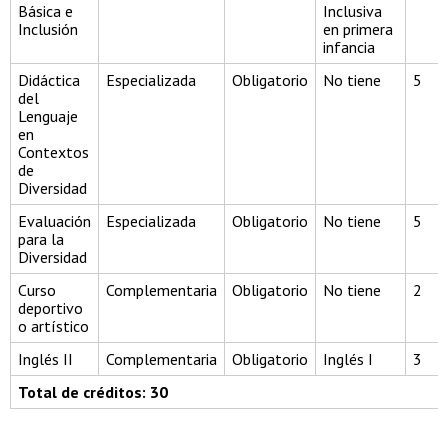
Básica e
Inclusiva
Inclusión
en primera
infancia
Didáctica
Especializada
Obligatorio
No tiene
5
del
Lenguaje
en
Contextos
de
Diversidad
Evaluación
Especializada
Obligatorio
No tiene
5
para la
Diversidad
Curso
Complementaria
Obligatorio
No tiene
2
deportivo
o artístico
Inglés II
Complementaria
Obligatorio
Inglés I
3
Total de créditos: 30