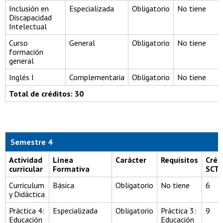
Inclusión en
Especializada
Obligatorio
No tiene
Discapacidad
Intelectual
Curso
General
Obligatorio
No tiene
formación
general
Inglés I
Complementaria
Obligatorio
No tiene
Total de créditos: 30
Semestre 4
Actividad
Línea
Carácter
Requisitos
Créd
curricular
Formativa
SCT
Curriculum
Básica
Obligatorio
No tiene
6
y Didáctica
Práctica 4:
Especializada
Obligatorio
Práctica 3:
9
Educación
Educación