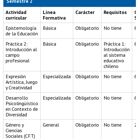
Semestre 2
Actividad
Línea
Carácter
Requisitos
C
curricular
Formativa
S
Epistemología
Básica
Obligatorio
No tiene
6
de la Educación
Práctica 2:
Básica
Obligatorio
Práctica 1:
6
Introducción al
Introducción
campo
al sistema
profesional
educativo
chileno
Expresión
Especializada
Obligatorio
No tiene
6
Artística, Juego
y Creatividad
Desarrollo
Especializada
Obligatorio
No tiene
6
Psicolingüístico
en Contexto de
Diversidad
Género y
General
Obligatorio
No tiene
2
Ciencias
Sociales (CFT)