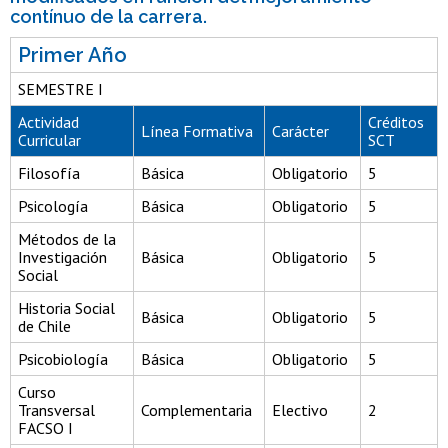
contínuo de la carrera.
Primer Año
SEMESTRE I
Actividad
Créditos
Línea Formativa
Carácter
Curricular
SCT
Filosofía
Básica
Obligatorio
5
Psicología
Básica
Obligatorio
5
Métodos de la
Investigación
Básica
Obligatorio
5
Social
Historia Social
Básica
Obligatorio
5
de Chile
Psicobiología
Básica
Obligatorio
5
Curso
Transversal
Complementaria
Electivo
2
FACSO I