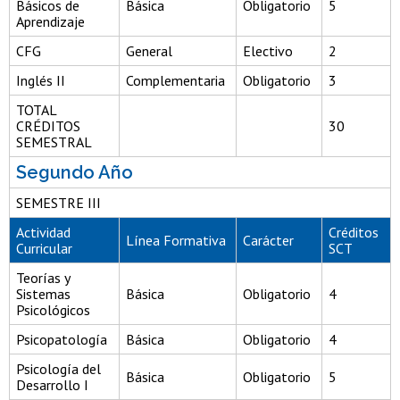
Básicos de
Básica
Obligatorio
5
Aprendizaje
CFG
General
Electivo
2
Inglés II
Complementaria
Obligatorio
3
TOTAL
CRÉDITOS
30
SEMESTRAL
Segundo Año
SEMESTRE III
Actividad
Créditos
Línea Formativa
Carácter
Curricular
SCT
Teorías y
Sistemas
Básica
Obligatorio
4
Psicológicos
Psicopatología
Básica
Obligatorio
4
Psicología del
Básica
Obligatorio
5
Desarrollo I