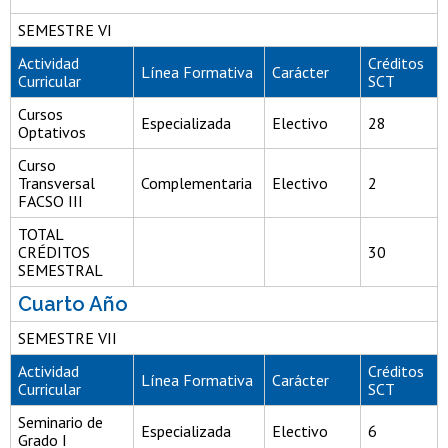
SEMESTRE VI
Actividad
Créditos
Línea Formativa
Carácter
Curricular
SCT
Cursos
Especializada
Electivo
28
Optativos
Curso
Transversal
Complementaria
Electivo
2
FACSO III
TOTAL
CRÉDITOS
30
SEMESTRAL
Cuarto Año
SEMESTRE VII
Actividad
Créditos
Línea Formativa
Carácter
Curricular
SCT
Seminario de
Especializada
Electivo
6
Grado I