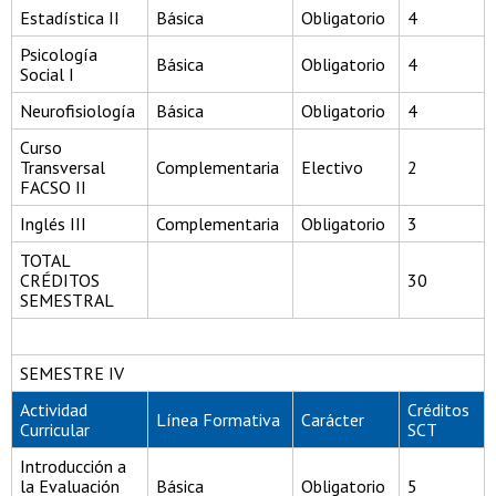
Estadística II
Básica
Obligatorio
4
Psicología
Básica
Obligatorio
4
Social I
Neurofisiología
Básica
Obligatorio
4
Curso
Transversal
Complementaria
Electivo
2
FACSO II
Inglés III
Complementaria
Obligatorio
3
TOTAL
CRÉDITOS
30
SEMESTRAL
SEMESTRE IV
Actividad
Créditos
Línea Formativa
Carácter
Curricular
SCT
Introducción a
la Evaluación
Básica
Obligatorio
5