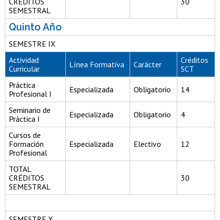
CRÉDITOS
30
SEMESTRAL
Quinto Año
SEMESTRE IX
Actividad
Créditos
Línea Formativa
Carácter
Curricular
SCT
Práctica
Especializada
Obligatorio
14
Profesional I
Seminario de
Especializada
Obligatorio
4
Práctica I
Cursos de
Formación
Especializada
Electivo
12
Profesional
TOTAL
CRÉDITOS
30
SEMESTRAL
SEMESTRE X