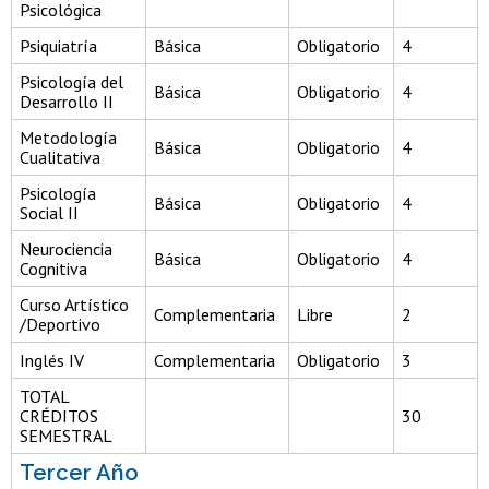
Psicológica
Psiquiatría
Básica
Obligatorio
4
Psicología del
Básica
Obligatorio
4
Desarrollo II
Metodología
Básica
Obligatorio
4
Cualitativa
Psicología
Básica
Obligatorio
4
Social II
Neurociencia
Básica
Obligatorio
4
Cognitiva
Curso Artístico
Complementaria
Libre
2
/Deportivo
Inglés IV
Complementaria
Obligatorio
3
TOTAL
CRÉDITOS
30
SEMESTRAL
Tercer Año