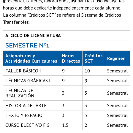
(presencial, talleres, laboratorios, ayudantías). No incluye las
horas que debe dedicarle independientemente cada alumno.
La columna "Créditos SCT" se refiere al Sistema de Créditos
Transferibles.
A. CICLO DE LICENCIATURA
SEMESTRE Nº1
Asignaturas y
Horas
Créditos
Régimen
Actividades Curriculares
Directas
SCT
TALLER BÁSICO I
9
10
Semestral
TÉCNICAS GRÁFICAS I
9
9
Semestral
TÉCNICAS DE
3
3
Semestral
REALIZACIÓN I
HISTORIA DEL ARTE
3
3
Semestral
TEXTO Y ESPACIO
3
3
Semestral
CURSO ELECTIVO F.G. I
1,5
2
Semestral