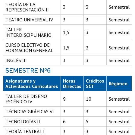
TEORÍA DE LA
3
3
Semestral
REPRESENTACIÓN II
TEATRO UNIVERSAL IV
3
3
Semestral
TALLER
1,5
3
Semestral
INTERDISCIPLINARIO
CURSO ELECTIVO DE
1,5
2
Semestral
FORMACIÓN GENERAL
INGLÉS III
3
3
Semestral
SEMESTRE Nº6
Asignaturas y
Horas
Créditos
Régimen
Actividades Curriculares
Directas
SCT
TALLER DE DISEÑO
9
10
Semestral
ESCÉNICO IV
TÉCNICAS GRÁFICAS VI
3
3
Semestral
TECNOLOGÍAS II
6
5
Semestral
TEORÍA TEATRAL I
3
3
Semestral