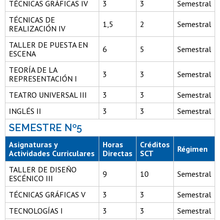
TÉCNICAS GRÁFICAS IV
3
3
Semestral
TÉCNICAS DE
1,5
2
Semestral
REALIZACIÓN IV
TALLER DE PUESTA EN
6
5
Semestral
ESCENA
TEORÍA DE LA
3
3
Semestral
REPRESENTACIÓN I
TEATRO UNIVERSAL III
3
3
Semestral
INGLÉS II
3
3
Semestral
SEMESTRE Nº5
Asignaturas y
Horas
Créditos
Régimen
Actividades Curriculares
Directas
SCT
TALLER DE DISEÑO
9
10
Semestral
ESCÉNICO III
TÉCNICAS GRÁFICAS V
3
3
Semestral
TECNOLOGÍAS I
3
3
Semestral