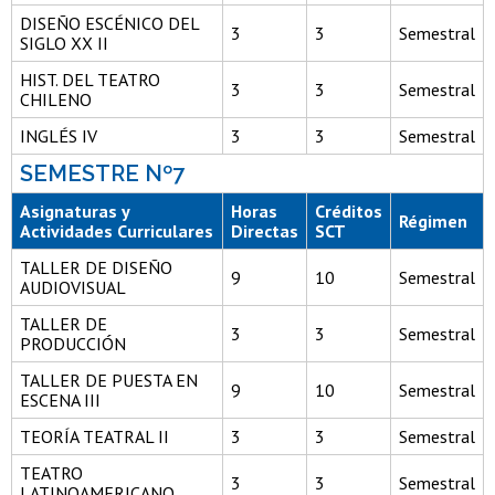
DISEÑO ESCÉNICO DEL
3
3
Semestral
SIGLO XX II
HIST. DEL TEATRO
3
3
Semestral
CHILENO
INGLÉS IV
3
3
Semestral
SEMESTRE Nº7
Asignaturas y
Horas
Créditos
Régimen
Actividades Curriculares
Directas
SCT
TALLER DE DISEÑO
9
10
Semestral
AUDIOVISUAL
TALLER DE
3
3
Semestral
PRODUCCIÓN
TALLER DE PUESTA EN
9
10
Semestral
ESCENA III
TEORÍA TEATRAL II
3
3
Semestral
TEATRO
3
3
Semestral
LATINOAMERICANO