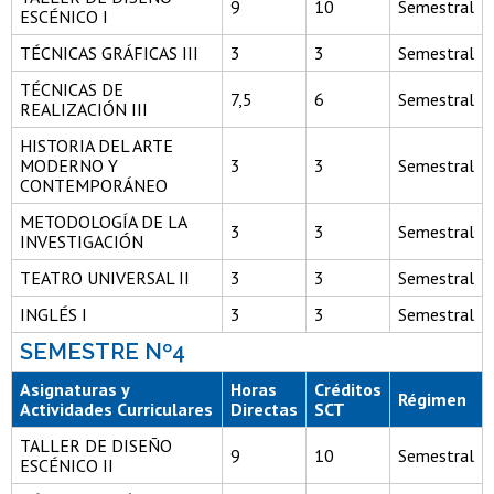
9
10
Semestral
ESCÉNICO I
TÉCNICAS GRÁFICAS III
3
3
Semestral
TÉCNICAS DE
7,5
6
Semestral
REALIZACIÓN III
HISTORIA DEL ARTE
MODERNO Y
3
3
Semestral
CONTEMPORÁNEO
METODOLOGÍA DE LA
3
3
Semestral
INVESTIGACIÓN
TEATRO UNIVERSAL II
3
3
Semestral
INGLÉS I
3
3
Semestral
SEMESTRE Nº4
Asignaturas y
Horas
Créditos
Régimen
Actividades Curriculares
Directas
SCT
TALLER DE DISEÑO
9
10
Semestral
ESCÉNICO II