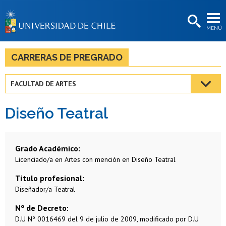
EXTENSIÓN
MENÚ
BIBLIOTECAS
LA UNIVERSIDAD
CARRERAS DE PREGRADO
Postulantes
FACULTAD DE ARTES
Estudiantes
Diseño Teatral
Académicas/os
Funcionarias/os
Grado Académico
Egresadas/os
Licenciado/a en Artes con mención en Diseño Teatral
Título profesional
Diseñador/a Teatral
Nº de Decreto
D.U Nº 0016469 del 9 de julio de 2009, modificado por D.U