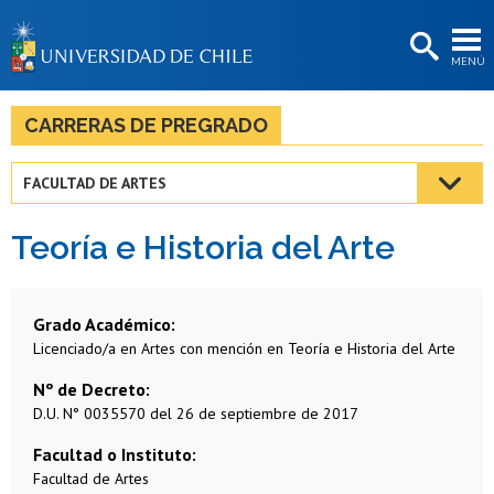
EXTENSIÓN
MENÚ
BIBLIOTECAS
LA UNIVERSIDAD
CARRERAS DE PREGRADO
Postulantes
FACULTAD DE ARTES
Estudiantes
Teoría e Historia del Arte
Académicas/os
Funcionarias/os
Grado Académico
Egresadas/os
Licenciado/a en Artes con mención en Teoría e Historia del Arte
Nº de Decreto
D.U. N° 0035570 del 26 de septiembre de 2017
Facultad o Instituto
Facultad de Artes