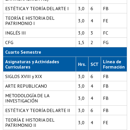
ESTÉTICA Y TEORÍA DEL ARTE I
3,0
6
FB
TEORÍA E HISTORIA DEL
3,0
4
FE
PATRIMONIO I
INGLÉS III
3,0
3
FC
CFG
1,5
2
FG
Cuarto Semestre
Asignaturas y Actividades
Línea de
Hrs.
SCT
Curriculares
Formación
SIGLOS XVIII y XIX
3,0
6
FB
ARTE REPUBLICANO
3,0
4
FB
METODOLOGÍA DE LA
3,0
4
FB
INVESTIGACIÓN
ESTÉTICA Y TEORÍA DEL ARTE II
3,0
6
FB
TEORÍA E HISTORIA DEL
3,0
4
FE
PATRIMONIO II