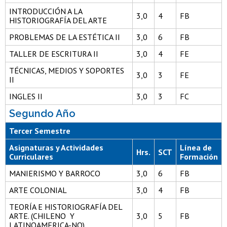
INTRODUCCIÓN A LA
3,0
4
FB
HISTORIOGRAFÍA DEL ARTE
PROBLEMAS DE LA ESTÉTICA II
3,0
6
FB
TALLER DE ESCRITURA II
3,0
4
FE
TÉCNICAS, MEDIOS Y SOPORTES
3,0
3
FE
II
INGLES II
3,0
3
FC
Segundo Año
Tercer Semestre
Asignaturas y Actividades
Línea de
Hrs.
SCT
Curriculares
Formación
MANIERISMO Y BARROCO
3,0
6
FB
ARTE COLONIAL
3,0
4
FB
TEORÍA E HISTORIOGRAFÍA DEL
ARTE. (CHILENO Y
3,0
5
FB
LATINOAMERICA-NO)