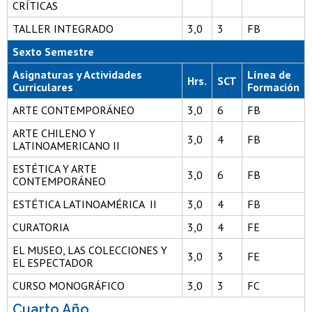
CRÍTICAS
TALLER INTEGRADO
3,0
3
FB
Sexto Semestre
Asignaturas y Actividades
Línea de
Hrs.
SCT
Curriculares
Formación
ARTE CONTEMPORÁNEO
3,0
6
FB
ARTE CHILENO Y
3,0
4
FB
LATINOAMERICANO II
ESTÉTICA Y ARTE
3,0
6
FB
CONTEMPORÁNEO
ESTÉTICA LATINOAMÉRICA II
3,0
4
FB
CURATORIA
3,0
4
FE
EL MUSEO, LAS COLECCIONES Y
3,0
3
FE
EL ESPECTADOR
CURSO MONOGRÁFICO
3,0
3
FC
Cuarto Año