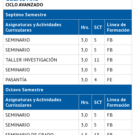
CICLO AVANZADO
Septimo Semestre
Asignaturas y Actividades
Línea de
Hrs.
SCT
Curriculares
Formación
SEMINARIO
3,0
5
FB
SEMINARIO
3,0
5
FB
TALLER INVESTIGACIÓN
3,0
11
FB
SEMINARIO
3,0
5
FB
PASANTÍA
3,0
4
FE
Octavo Semestre
Asignaturas y Actividades
Línea de
Hrs.
SCT
Curriculares
Formación
SEMINARIO
3,0
5
FB
SEMINARIO
3,0
5
FB
SEMINARIO DE GRADO
1,5
13
FB