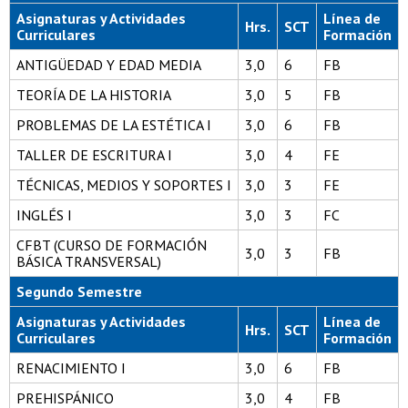
Asignaturas y Actividades
Línea de
Hrs.
SCT
Curriculares
Formación
ANTIGÜEDAD Y EDAD MEDIA
3,0
6
FB
TEORÍA DE LA HISTORIA
3,0
5
FB
PROBLEMAS DE LA ESTÉTICA I
3,0
6
FB
TALLER DE ESCRITURA I
3,0
4
FE
TÉCNICAS, MEDIOS Y SOPORTES I
3,0
3
FE
INGLÉS I
3,0
3
FC
CFBT (CURSO DE FORMACIÓN
3,0
3
FB
BÁSICA TRANSVERSAL)
Segundo Semestre
Asignaturas y Actividades
Línea de
Hrs.
SCT
Curriculares
Formación
RENACIMIENTO I
3,0
6
FB
PREHISPÁNICO
3,0
4
FB