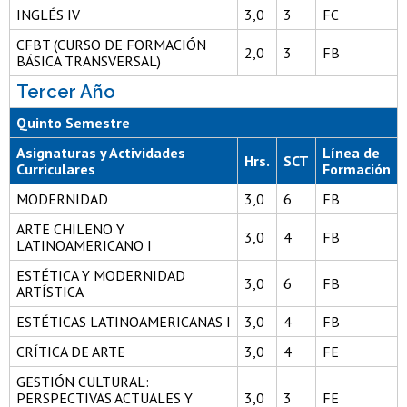
INGLÉS IV
3,0
3
FC
CFBT (CURSO DE FORMACIÓN
2,0
3
FB
BÁSICA TRANSVERSAL)
Tercer Año
Quinto Semestre
Asignaturas y Actividades
Línea de
Hrs.
SCT
Curriculares
Formación
MODERNIDAD
3,0
6
FB
ARTE CHILENO Y
3,0
4
FB
LATINOAMERICANO I
ESTÉTICA Y MODERNIDAD
3,0
6
FB
ARTÍSTICA
ESTÉTICAS LATINOAMERICANAS I
3,0
4
FB
CRÍTICA DE ARTE
3,0
4
FE
GESTIÓN CULTURAL:
PERSPECTIVAS ACTUALES Y
3,0
3
FE