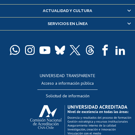
Certificado de alumno regular
ACTUALIDAD Y CULTURA
Servicio médico y dental
SERVICIOS EN LÍNEA
Pago de arancel y crédito alumnos
Pago de arancel y crédito exalumnos
Certificado de títulos y grados
Docentes
Postulación a concursos internos de investigación
Consulta a bases de datos
UNIVERSIDAD TRANSPARENTE
Perfeccionamiento
Acceso a información pública
Editar Portafolio Académico
Solicitud de información
Evaluación docente
Calificación académica
Postulación al AUCAI
Funcionarias/os
Cursos internos de capacitación