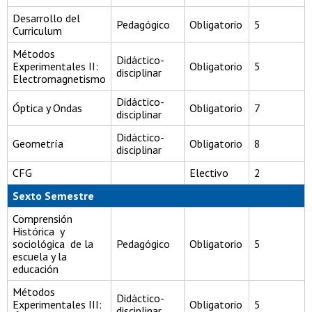
Desarrollo del
Pedagógico
Obligatorio
5
Curriculum
Métodos
Didáctico-
Experimentales II:
Obligatorio
5
disciplinar
Electromagnetismo
Didáctico-
Óptica y Ondas
Obligatorio
7
disciplinar
Didáctico-
Geometría
Obligatorio
8
disciplinar
CFG
Electivo
2
Sexto Semestre
Comprensión
Histórica y
sociológica de la
Pedagógico
Obligatorio
5
escuela y la
educación
Métodos
Didáctico-
Experimentales III:
Obligatorio
5
disciplinar