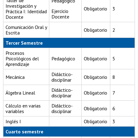
Taller de
Pedagógico
Investigación y
Obligatorio
3
Ejercicio
Práctica I: Identidad
Docente
Docente
Comunicación Oral y
Obligatorio
2
Escrita
Tercer Semestre
Procesos
Psicológicos del
Pedagógico
Obligatorio
5
Aprendizaje
Didáctico-
Mecánica
Obligatorio
8
disciplinar
Didáctico-
Álgebra Lineal
Obligatorio
7
disciplinar
Cálculo en varias
Didáctico-
Obligatorio
6
variables
disciplinar
Inglés I
Obligatorio
3
Cuarto semestre