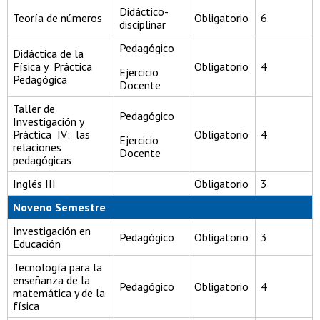
Didáctico-
Teoría de números
Obligatorio
6
disciplinar
Pedagógico
Didáctica de la
Física y Práctica
Obligatorio
4
Ejercicio
Pedagógica
Docente
Taller de
Pedagógico
Investigación y
Práctica IV: las
Obligatorio
4
Ejercicio
relaciones
Docente
pedagógicas
Inglés III
Obligatorio
3
Noveno Semestre
Investigación en
Pedagógico
Obligatorio
3
Educación
Tecnología para la
enseñanza de la
Pedagógico
Obligatorio
4
matemática y de la
física