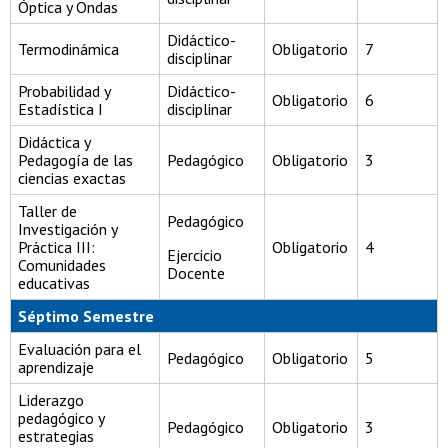
Óptica y Ondas
Didáctico-
Termodinámica
Obligatorio
7
disciplinar
Probabilidad y
Didáctico-
Obligatorio
6
Estadística I
disciplinar
Didáctica y
Pedagogía de las
Pedagógico
Obligatorio
3
ciencias exactas
Taller de
Pedagógico
Investigación y
Práctica III:
Obligatorio
4
Ejercicio
Comunidades
Docente
educativas
Séptimo Semestre
Evaluación para el
Pedagógico
Obligatorio
5
aprendizaje
Liderazgo
pedagógico y
Pedagógico
Obligatorio
3
estrategias