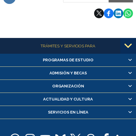
Subir
Más información
TRÁMITES Y SERVICIOS PARA
PROGRAMAS DE ESTUDIO
Alumnas/os y exalumnas/os
Matrícula en línea
ADMISIÓN Y BECAS
Inscripción y cambio de asignaturas
ORGANIZACIÓN
Consulta y certificado de notas
Certificado de alumno regular
ACTUALIDAD Y CULTURA
Servicio médico y dental
SERVICIOS EN LÍNEA
Pago de arancel y crédito alumnos
Pago de arancel y crédito exalumnos
Certificado de títulos y grados