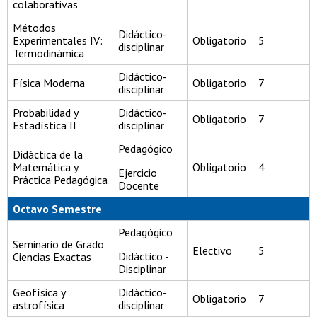
colaborativas
Métodos
Didáctico-
Experimentales IV:
Obligatorio
5
disciplinar
Termodinámica
Didáctico-
Física Moderna
Obligatorio
7
disciplinar
Probabilidad y
Didáctico-
Obligatorio
7
Estadística II
disciplinar
Pedagógico
Didáctica de la
Matemática y
Obligatorio
4
Ejercicio
Práctica Pedagógica
Docente
Octavo Semestre
Pedagógico
Seminario de Grado
Electivo
5
Didáctico -
Ciencias Exactas
Disciplinar
Geofísica y
Didáctico-
Obligatorio
7
astrofísica
disciplinar