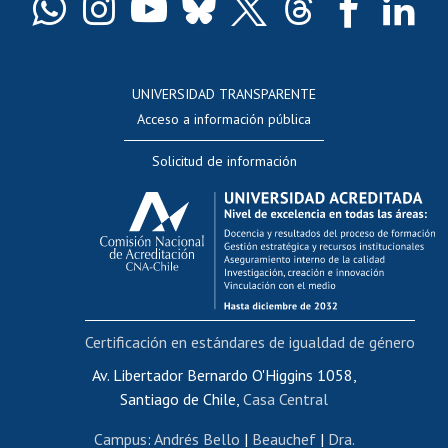
Docentes
Postulación a concursos internos de investigación
Consulta a bases de datos
UNIVERSIDAD TRANSPARENTE
Perfeccionamiento
Acceso a información pública
Editar Portafolio Académico
Solicitud de información
Evaluación docente
Calificación académica
Postulación al AUCAI
Funcionarias/os
Cursos internos de capacitación
Bienestar del personal
Certificación en estándares de igualdad de género
Portal de movilidad interna
Certificado de renta
Av. Libertador Bernardo O'Higgins 1058,
Santiago de Chile,
Casa Central
Certificado de renta honorarios
Gestión de correo uchile
Campus
:
Andrés Bello
|
Beauchef
|
Dra.