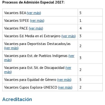
Procesos de Admisión Especial 2027:
Vacantes BEA
(ver más)
5
Vacantes SIPEE
(ver más)
1
Vacantes PACE
(ver más)
4
Vacantes Ed. Media en el Extranjero
(ver más)
3
Vacantes para Deportistas Destacados/as
2
(ver más)
Vacantes para Est. de Pueblos Indígenas
(ver
3
más)
Vacantes para Est. Sit. de Discapacidad
(ver
2
más)
Vacantes para Equidad de Género
(ver más)
5
Vacantes Cupos Explora-UNESCO
(ver más)
2
Acreditación