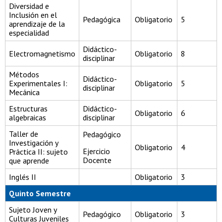
Diversidad e
Inclusión en el
Pedagógica
Obligatorio
5
aprendizaje de la
especialidad
Didáctico-
Electromagnetismo
Obligatorio
8
disciplinar
Métodos
Didáctico-
Experimentales I:
Obligatorio
5
disciplinar
Mecánica
Estructuras
Didáctico-
Obligatorio
6
algebraicas
disciplinar
Taller de
Pedagógico
Investigación y
Obligatorio
4
Ejercicio
Práctica II: sujeto
Docente
que aprende
Inglés II
Obligatorio
3
Quinto Semestre
Sujeto Joven y
Pedagógico
Obligatorio
3
Culturas Juveniles