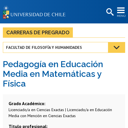
EXTENSIÓN
MENÚ
BIBLIOTECAS
LA UNIVERSIDAD
CARRERAS DE PREGRADO
Postulantes
FACULTAD DE FILOSOFÍA Y HUMANIDADES
Estudiantes
Pedagogía en Educación
Académicas/os
Media en Matemáticas y
Funcionarias/os
Física
Egresadas/os
Grado Académico
Licenciado/a en Ciencias Exactas | Licenciado/a en Educación
Media con Mención en Ciencias Exactas
Título profesional