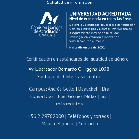
Solicitud de información
Evaluación docente
Calificación académica
Postulación al AUCAI
Funcionarias/os
Cursos internos de capacitación
Bienestar del personal
Certificación en estándares de igualdad de género
Portal de movilidad interna
Certificado de renta
Av. Libertador Bernardo O'Higgins 1058,
Santiago de Chile,
Casa Central
Certificado de renta honorarios
Gestión de correo uchile
Campus
:
Andrés Bello
|
Beauchef
|
Dra.
Editar páginas blancas
Eloísa Díaz
|
Juan Gómez Millas
|
Sur
|
más recintos
Extranjeras/os
Revalidación y reconocimiento de títulos
+56 2 29782000
|
Teléfonos y correos
|
Mapa del portal
|
Contacto
Postulación al Programa de Movilidad Estudiantil
Inscripción de asignaturas