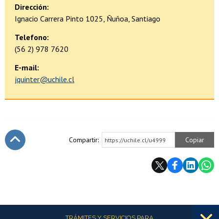
Dirección:
Ignacio Carrera Pinto 1025, Ñuñoa, Santiago
Telefono:
(56 2) 978 7620
E-mail:
jquinter@uchile.cl
Compartir:
Copiar
https://uchile.cl/u4999
Subir
Más información
TRÁMITES Y SERVICIOS PARA