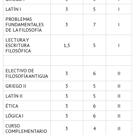
LATÍN I
3
5
I
PROBLEMAS
FUNDAMENTALES
3
7
I
DE LA FILOSOFÍA
LECTURA Y
ESCRITURA
1,5
5
I
FILOSÓFICA
ELECTIVO DE
3
6
II
FILOSOFÍA ANTIGUA
GRIEGO II
3
5
II
LATÍN II
3
5
II
ÉTICA
3
6
II
LÓGICA I
3
6
II
CURSO
3
4
II
COMPLEMENTARIO