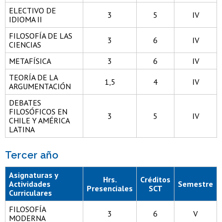
ELECTIVO DE
3
5
IV
IDIOMA II
FILOSOFÍA DE LAS
3
6
IV
CIENCIAS
METAFÍSICA
3
6
IV
TEORÍA DE LA
1,5
4
IV
ARGUMENTACIÓN
DEBATES
FILOSÓFICOS EN
3
5
IV
CHILE Y AMÉRICA
LATINA
Tercer año
Asignaturas y
Hrs.
Créditos
Actividades
Semestre
Presenciales
SCT
Curriculares
FILOSOFÍA
3
6
V
MODERNA