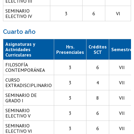
ELECTIVO III
SEMINARIO
3
6
VI
ELECTIVO IV
Cuarto año
Asignaturas y
Hrs.
Créditos
Actividades
Semestre
Presenciales
SCT
Curriculares
FILOSOFÍA
3
6
VII
CONTEMPORÁNEA
CURSO
3
4
VII
EXTRADISCIPLINARIO
SEMINARIO DE
3
8
VII
GRADO I
SEMINARIO
3
6
VII
ELECTIVO V
SEMINARIO
3
6
VII
ELECTIVO VI