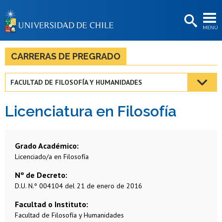
EXTENSIÓN
MENÚ
BIBLIOTECAS
LA UNIVERSIDAD
CARRERAS DE PREGRADO
Postulantes
FACULTAD DE FILOSOFÍA Y HUMANIDADES
Estudiantes
Licenciatura en Filosofía
Académicas/os
Funcionarias/os
Grado Académico
Egresadas/os
Licenciado/a en Filosofía
Nº de Decreto
D.U. N.º 004104 del 21 de enero de 2016
Facultad o Instituto
Facultad de Filosofía y Humanidades