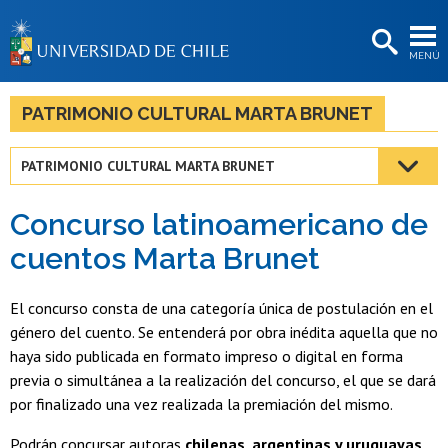
EXTENSIÓN
MENÚ
BIBLIOTECAS
LA UNIVERSIDAD
PATRIMONIO CULTURAL MARTA BRUNET
Postulantes
PATRIMONIO CULTURAL MARTA BRUNET
Estudiantes
Concurso latinoamericano de
Académicas/os
cuentos Marta Brunet
Funcionarias/os
El concurso consta de una categoría única de postulación en el
Egresadas/os
género del cuento. Se entenderá por obra inédita aquella que no
haya sido publicada en formato impreso o digital en forma
previa o simultánea a la realización del concurso, el que se dará
por finalizado una vez realizada la premiación del mismo.
Podrán concursar autoras
chilenas, argentinas y uruguayas
,