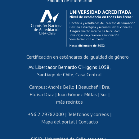
Solicitud de información
Evaluación docente
Calificación académica
Postulación al AUCAI
Funcionarias/os
Cursos internos de capacitación
Bienestar del personal
Certificación en estándares de igualdad de género
Portal de movilidad interna
Certificado de renta
Av. Libertador Bernardo O'Higgins 1058,
Santiago de Chile,
Casa Central
Certificado de renta honorarios
Gestión de correo uchile
Campus
:
Andrés Bello
|
Beauchef
|
Dra.
Editar páginas blancas
Eloísa Díaz
|
Juan Gómez Millas
|
Sur
|
más recintos
Extranjeras/os
Revalidación y reconocimiento de títulos
+56 2 29782000
|
Teléfonos y correos
|
Mapa del portal
|
Contacto
Postulación al Programa de Movilidad Estudiantil
Inscripción de asignaturas