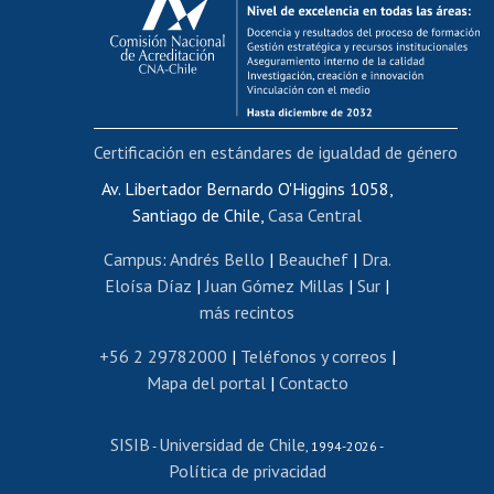
Postulación al AUCAI
Funcionarias/os
Cursos internos de capacitación
Bienestar del personal
Certificación en estándares de igualdad de género
Portal de movilidad interna
Certificado de renta
Av. Libertador Bernardo O'Higgins 1058,
Santiago de Chile,
Casa Central
Certificado de renta honorarios
Gestión de correo uchile
Campus
:
Andrés Bello
|
Beauchef
|
Dra.
Editar páginas blancas
Eloísa Díaz
|
Juan Gómez Millas
|
Sur
|
más recintos
Extranjeras/os
Revalidación y reconocimiento de títulos
+56 2 29782000
|
Teléfonos y correos
|
Mapa del portal
|
Contacto
Postulación al Programa de Movilidad Estudiantil
Inscripción de asignaturas
SISIB
Universidad de Chile
Cursos de español
-
, 1994-2026 -
Política de privacidad