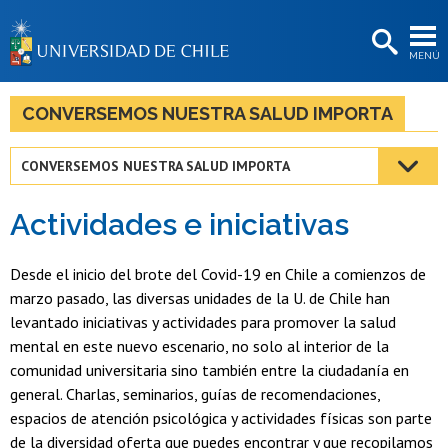
EXTENSIÓN
MENÚ
BIBLIOTECAS
LA UNIVERSIDAD
CONVERSEMOS NUESTRA SALUD IMPORTA
Postulantes
CONVERSEMOS NUESTRA SALUD IMPORTA
Estudiantes
Actividades e iniciativas
Académicas/os
Funcionarias/os
Desde el inicio del brote del Covid-19 en Chile a comienzos de
marzo pasado, las diversas unidades de la U. de Chile han
Egresadas/os
levantado iniciativas y actividades para promover la salud
mental en este nuevo escenario, no solo al interior de la
comunidad universitaria sino también entre la ciudadanía en
general. Charlas, seminarios, guías de recomendaciones,
espacios de atención psicológica y actividades físicas son parte
de la diversidad oferta que puedes encontrar y que recopilamos