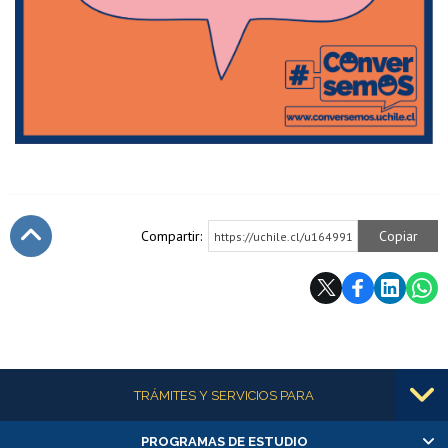
Compartir:
Copiar
https://uchile.cl/u164991
Subir
Más información
TRÁMITES Y SERVICIOS PARA
PROGRAMAS DE ESTUDIO
Alumnas/os y exalumnas/os