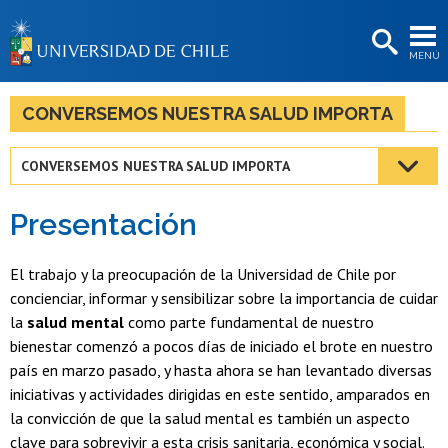
EXTENSIÓN
MENÚ
BIBLIOTECAS
LA UNIVERSIDAD
CONVERSEMOS NUESTRA SALUD IMPORTA
Postulantes
CONVERSEMOS NUESTRA SALUD IMPORTA
Estudiantes
Presentación
Académicas/os
Funcionarias/os
El trabajo y la preocupación de la Universidad de Chile por
concienciar, informar y sensibilizar sobre la importancia de cuidar
Egresadas/os
la
salud mental
como parte fundamental de nuestro
bienestar comenzó a pocos días de iniciado el brote en nuestro
país en marzo pasado, y hasta ahora se han levantado diversas
iniciativas y actividades dirigidas en este sentido, amparados en
la convicción de que la salud mental es también un aspecto
clave para sobrevivir a esta crisis sanitaria, económica y social.