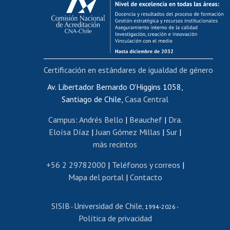
Postulación al AUCAI
Funcionarias/os
Cursos internos de capacitación
Bienestar del personal
Certificación en estándares de igualdad de género
Portal de movilidad interna
Certificado de renta
Av. Libertador Bernardo O'Higgins 1058,
Santiago de Chile,
Casa Central
Certificado de renta honorarios
Gestión de correo uchile
Campus
:
Andrés Bello
|
Beauchef
|
Dra.
Editar páginas blancas
Eloísa Díaz
|
Juan Gómez Millas
|
Sur
|
más recintos
Extranjeras/os
Revalidación y reconocimiento de títulos
+56 2 29782000
|
Teléfonos y correos
|
Mapa del portal
|
Contacto
Postulación al Programa de Movilidad Estudiantil
Inscripción de asignaturas
SISIB
Universidad de Chile
Cursos de español
-
, 1994-2026 -
Política de privacidad