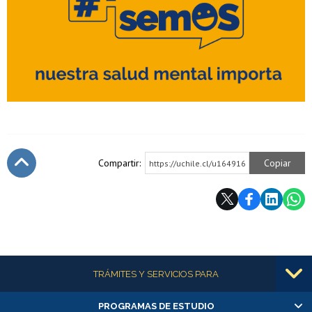
Compartir:
Copiar
https://uchile.cl/u164916
Subir
Más información
TRÁMITES Y SERVICIOS PARA
PROGRAMAS DE ESTUDIO
Alumnas/os y exalumnas/os