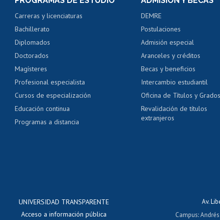
PROGRAMAS DE ESTUDIO
ADMISIÓN Y BECAS
Certificado de alumno
Carreras y licenciaturas
DEMRE
Servicio médico y den
Bachillerato
Postulaciones
Pago de arancel y cré
Diplomados
Admisión especial
Pago de arancel y cré
Doctorados
Aranceles y créditos
Certificado de títulos 
Magísteres
Becas y beneficios
Profesional especialista
Intercambio estudiantil
Mi Uchile
Ayu
Cursos de especialización
Oficina de Títulos y Grado
Educación continua
Revalidación de títulos
extranjeros
Programas a distancia
UNIVERSIDAD TRANSPARENTE
Av. Li
Acceso a información pública
Campus
:
Andrés