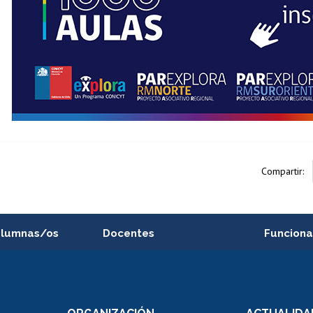
Compartir:
alumnas/os
Docentes
Funciona
Postulación a concursos
Cursos inte
internos de investigación
capacitació
e asignaturas
Consulta a bases de datos
Bienestar d
 de notas