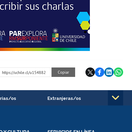
Copiar
https://uchile.cl/u154882
rias/os
Extranjeras/os
rnos de
Revalidación y reconocimiento
n
de títulos
el personal
Postulación al Programa de
Movilidad Estudiantil