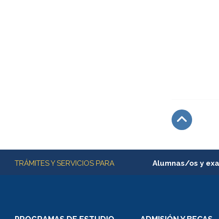
Subir
Más información
TRÁMITES Y SERVICIOS PARA
Alumnas/os y ex
Matrícula en línea
Inscripción y cambio d
Consulta y certificado