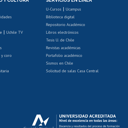
D Y CULTURA
SERVICIOS EN LÍNEA
ovilidad interna
Inscripción de asignaturas
|
 de renta
U-Cursos
Ucampus
Cursos de español
 de renta
vidades
Biblioteca digital
Repositorio Académico
correo uchile
|
le
Uchile TV
Libros electrónicos
nas blancas
Tesis U. de Chile
os
Revistas académicas
, sexual y violencia
Denuncias administrativas
 y coro
Portafolio académico
Sismos en Chile
itaria
Solicitud de salas Casa Central