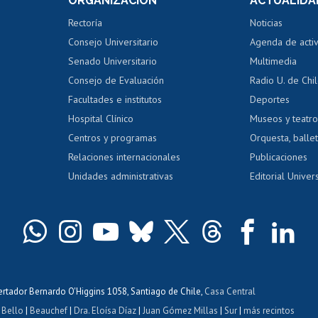
ORGANIZACIÓN
ACTUALIDA
Perfeccionamiento
Portal de m
 regular
Editar Portafolio Académico
Certificado
Rectoría
Noticias
tal
Evaluación docente
Certificado
Consejo Universitario
Agenda de acti
dito alumnos
honorarios
Calificación académica
Senado Universitario
Multimedia
dito exalumnos
Gestión de 
Consejo de Evaluación
Radio U. de Chi
Postulación al AUCAI
y grados
Editar pági
Facultades e institutos
Deportes
Hospital Clínico
Museos y teatr
da tecnológica
Tarjeta TUI
Wifi
Acoso laboral
s
Centros y programas
Orquesta, ballet
Relaciones internacionales
Publicaciones
Unidades administrativas
Editorial Univers
bertador Bernardo O'Higgins 1058, Santiago de Chile,
Casa Central
 Bello
|
Beauchef
|
Dra. Eloísa Díaz
|
Juan Gómez Millas
|
Sur
|
más recintos