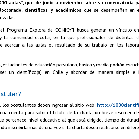
 1000 aulas”, que de junio a noviembre abre su convocatoria 
octorado, científicos y académicos
que se desempeñen en el 
rivadas.
a del Programa Explora de CONICYT busca generar un vínculo e
 y la comunidad escolar, en la que profesionales de distintas di
e acercar a las aulas el resultado de su trabajo en los labor
 estudiantes de educación parvularia, básica y media podrán escuc
 ser un científico(a) en Chile y abordar de manera simple e i
stular?
r, los postulantes deben ingresar al sitio web:
http://1000cientif
una cuenta para subir el título de la charla, un breve resumen de
que pertenece, nivel educativo al que está dirigido, tiempo de duraci
do inscribirla más de una vez si la charla desea realizarse en difer