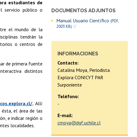
para estudiantes de
servicio público o
DOCUMENTOS ADJUNTOS
Manual Usuario Científico
(PDF,
2003 KB)
ntre el mundo de la
sciplinas tendrán la
atorios o centros de
INFORMACIONES
Contacto:
har de primera fuente
Catalina Moya, Periodista
nteractiva distintos
Explora CONICYT PAR
Surponiente
Teléfono:
icos.explora.cl/
.
Allí
-
 ésta, el área de las
E-mail:
ón, e indicar región o
cmoya@dgf.uchile.cl
entes localidades.