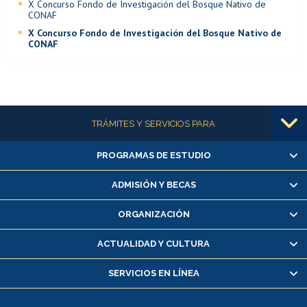
X Concurso Fondo de Investigación del Bosque Nativo de
CONAF
X Concurso Fondo de Investigación del Bosque Nativo de
CONAF
Más información
TRÁMITES Y SERVICIOS PARA
PROGRAMAS DE ESTUDIO
Alumnas/os y exalumnas/os
Matrícula en línea
ADMISIÓN Y BECAS
Inscripción y cambio de asignaturas
ORGANIZACIÓN
Consulta y certificado de notas
Certificado de alumno regular
ACTUALIDAD Y CULTURA
Servicio médico y dental
SERVICIOS EN LÍNEA
Pago de arancel y crédito alumnos
Pago de arancel y crédito exalumnos