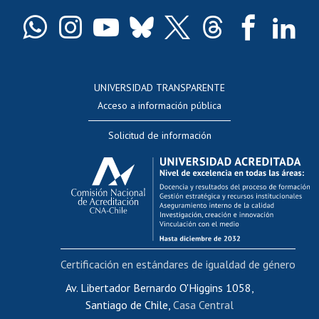
Certificado de títulos y grados
Docentes
Postulación a concursos internos de investigación
Consulta a bases de datos
UNIVERSIDAD TRANSPARENTE
Perfeccionamiento
Acceso a información pública
Editar Portafolio Académico
Solicitud de información
Evaluación docente
Calificación académica
Postulación al AUCAI
Funcionarias/os
Cursos internos de capacitación
Bienestar del personal
Certificación en estándares de igualdad de género
Portal de movilidad interna
Certificado de renta
Av. Libertador Bernardo O'Higgins 1058,
Santiago de Chile,
Casa Central
Certificado de renta honorarios