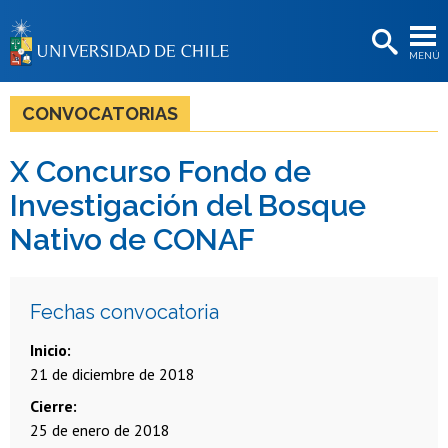
EXTENSIÓN
MENÚ
BIBLIOTECAS
LA UNIVERSIDAD
CONVOCATORIAS
Postulantes
X Concurso Fondo de
Estudiantes
Investigación del Bosque
Académicas/os
Nativo de CONAF
Funcionarias/os
Egresadas/os
Fechas convocatoria
Inicio
21 de diciembre de 2018
Cierre
25 de enero de 2018