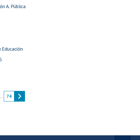
ón A. Pública
y Educación
6
...
74