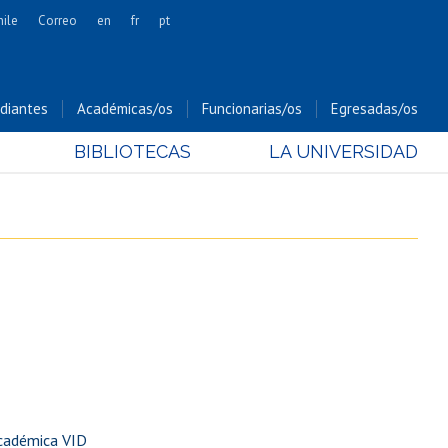
hile
Correo
en
fr
pt
Artes
Cs. Agronómicas
diantes
Académicas/os
Funcionarias/os
Egresadas/os
Cs. Forestales y Conservación
BIBLIOTECAS
LA UNIVERSIDAD
Cs. Sociales
Comunicación e Imagen
Economía y Negocios
Gobierno
Odontología
Estudios Internacionales
Bachillerato
Hospital Clínico
Académica VID