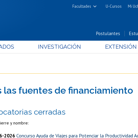
Facultades
U-Cursos
Mi Uc
Arquitectura y Urbanismo
Ciencias
Postulantes
Estu
Cs. Físicas y Matemáticas
ADOS
INVESTIGACIÓN
EXTENSIÓN
Cs. Químicas y Farmacéuticas
Cs. Veterinarias y Pecuarias
Derecho
Filosofía y Humanidades
Medicina
s las fuentes de financiamiento
Estudios Avanzados en Educación
Nutrición y Tecnología de
catorias cerradas
Alimentos
ierre y nombre:
6-2026
Concurso Ayuda de Viajes para Potenciar la Productividad 