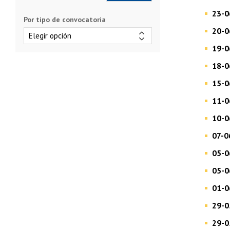
23-0
Por tipo de convocatoria
20-0
19-0
18-0
15-0
11-0
10-0
07-0
05-0
05-0
01-0
29-0
29-0