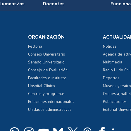
alumnas/os
Docentes
Funciona
Postulación a concursos
Cursos inte
internos de investigación
capacitació
e asignaturas
Consulta a bases de datos
Bienestar d
 de notas
ORGANIZACIÓN
ACTUALIDA
Perfeccionamiento
Portal de m
 regular
Editar Portafolio Académico
Certificado
Rectoría
Noticias
tal
Evaluación docente
Certificado
Consejo Universitario
Agenda de acti
dito alumnos
honorarios
Calificación académica
Senado Universitario
Multimedia
dito exalumnos
Gestión de 
Consejo de Evaluación
Radio U. de Chi
Postulación al AUCAI
y grados
Editar pági
Facultades e institutos
Deportes
Hospital Clínico
Museos y teatr
da tecnológica
Tarjeta TUI
Wifi
Acoso laboral
s
Centros y programas
Orquesta, ballet
Relaciones internacionales
Publicaciones
Unidades administrativas
Editorial Univers