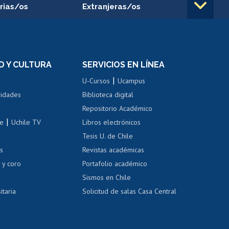
rias/os
Extranjeras/os
rnos de
Revalidación y reconocimiento
n
de títulos
el personal
Postulación al Programa de
Movilidad Estudiantil
D Y CULTURA
SERVICIOS EN LÍNEA
ovilidad interna
Inscripción de asignaturas
|
 de renta
U-Cursos
Ucampus
Cursos de español
 de renta
vidades
Biblioteca digital
Repositorio Académico
correo uchile
|
le
Uchile TV
Libros electrónicos
nas blancas
Tesis U. de Chile
os
Revistas académicas
, sexual y violencia
Denuncias administrativas
 y coro
Portafolio académico
Sismos en Chile
itaria
Solicitud de salas Casa Central