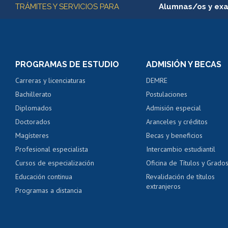
TRÁMITES Y SERVICIOS PARA
Alumnas/os y ex
Matrícula en línea
Inscripción y cambio d
Consulta y certificado
PROGRAMAS DE ESTUDIO
ADMISIÓN Y BECAS
Certificado de alumno
Carreras y licenciaturas
DEMRE
Servicio médico y den
Bachillerato
Postulaciones
Pago de arancel y cré
Diplomados
Admisión especial
Pago de arancel y cré
Doctorados
Aranceles y créditos
Certificado de títulos 
Magísteres
Becas y beneficios
Profesional especialista
Intercambio estudiantil
Mi Uchile
Ayu
Cursos de especialización
Oficina de Títulos y Grado
Educación continua
Revalidación de títulos
extranjeros
Programas a distancia