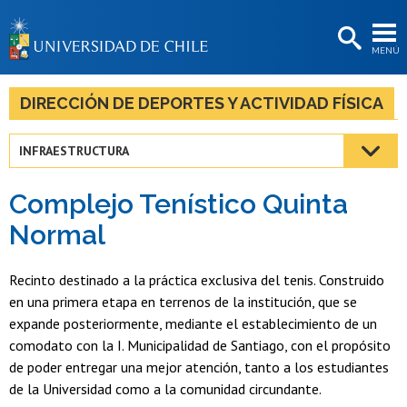
EXTENSIÓN
MENÚ
BIBLIOTECAS
LA UNIVERSIDAD
DIRECCIÓN DE DEPORTES Y ACTIVIDAD FÍSICA
Postulantes
INFRAESTRUCTURA
Estudiantes
Complejo Tenístico Quinta
Académicas/os
Normal
Funcionarias/os
Recinto destinado a la práctica exclusiva del tenis. Construido
Egresadas/os
en una primera etapa en terrenos de la institución, que se
expande posteriormente, mediante el establecimiento de un
comodato con la I. Municipalidad de Santiago, con el propósito
de poder entregar una mejor atención, tanto a los estudiantes
de la Universidad como a la comunidad circundante.