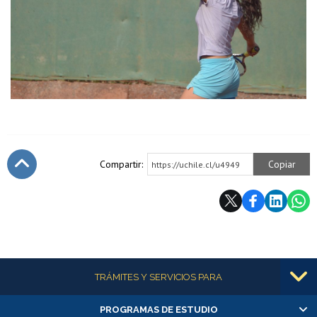
Compartir:
Copiar
https://uchile.cl/u4949
Subir
Más información
TRÁMITES Y SERVICIOS PARA
PROGRAMAS DE ESTUDIO
Alumnas/os y exalumnas/os