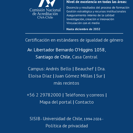
Postulación al AUCAI
Funcionarias/os
Cursos internos de capacitación
Bienestar del personal
Certificación en estándares de igualdad de género
Portal de movilidad interna
Certificado de renta
Av. Libertador Bernardo O'Higgins 1058,
Santiago de Chile,
Casa Central
Certificado de renta honorarios
Gestión de correo uchile
Campus
:
Andrés Bello
|
Beauchef
|
Dra.
Editar páginas blancas
Eloísa Díaz
|
Juan Gómez Millas
|
Sur
|
más recintos
Extranjeras/os
Revalidación y reconocimiento de títulos
+56 2 29782000
|
Teléfonos y correos
|
Mapa del portal
|
Contacto
Postulación al Programa de Movilidad Estudiantil
Inscripción de asignaturas
SISIB
Universidad de Chile
Cursos de español
-
, 1994-2026 -
Política de privacidad