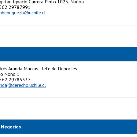
Capitán Ignacio Carrera Pinto 1025, Ñuñoa
: +562 29787991
nhenriquezb@uchile.cl
rés Aranda Macías - Jefe de Deportes
Pío Nono 1
+562 29785337
nda@derecho.uchile.cl
 Negocios