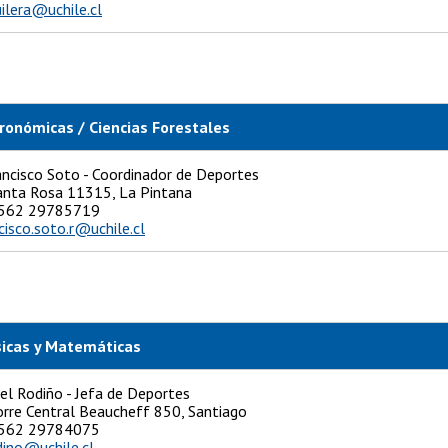
ilera@uchile.cl
ronómicas / Ciencias Forestales
ncisco Soto - Coordinador de Deportes
Santa Rosa 11315, La Pintana
: +562 29785719
cisco.soto.r@uchile.cl
sicas y Matemáticas
el Rodiño - Jefa de Deportes
Torre Central Beaucheff 850, Santiago
: +562 29784075
dino@uchile.cl