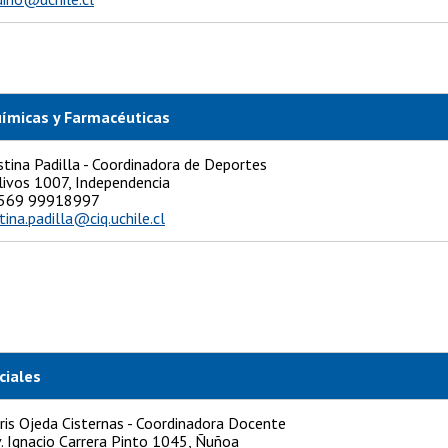
uímicas y Farmacéuticas
stina Padilla - Coordinadora de Deportes
livos 1007, Independencia
 +569 99918997
stina.padilla@ciq.uchile.cl
ciales
is Ojeda Cisternas - Coordinadora Docente
v. Ignacio Carrera Pinto 1045, Ñuñoa