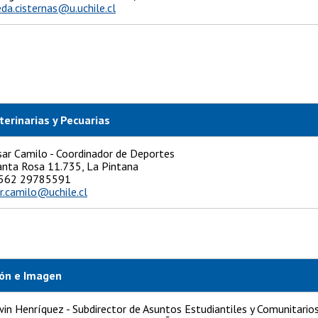
eda.cisternas@u.uchile.cl
terinarias y Pecuarias
ar Camilo - Coordinador de Deportes
Santa Rosa 11.735, La Pintana
: +562 29785591
r.camilo@uchile.cl
ión e Imagen
in Henríquez - Subdirector de Asuntos Estudiantiles y Comunitario