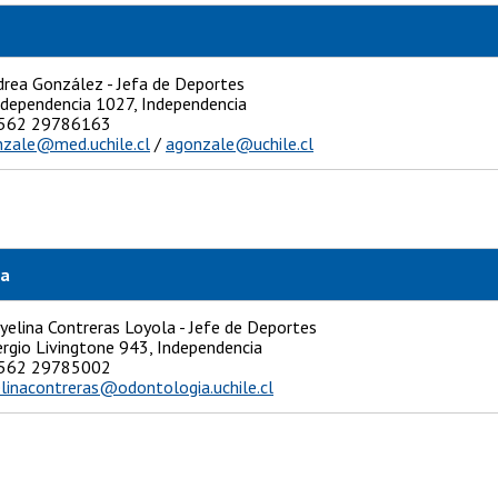
rea González - Jefa de Deportes
Independencia 1027, Independencia
: +562 29786163
zale@med.uchile.cl
/
agonzale@uchile.cl
ía
elina Contreras Loyola - Jefe de Deportes
ergio Livingtone 943, Independencia
+562 29785002
linacontreras@odontologia.uchile.cl