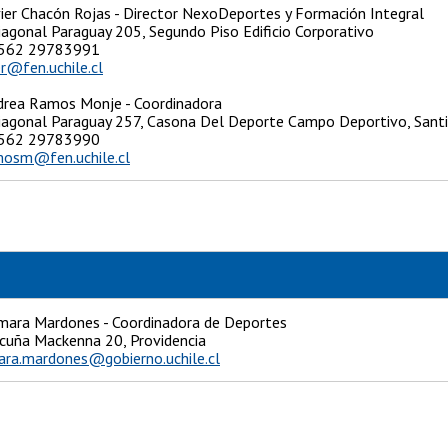
ier Chacón Rojas - Director NexoDeportes y Formación Integral
iagonal Paraguay 205, Segundo Piso Edificio Corporativo
: +562 29783991
er@fen.uchile.cl
rea Ramos Monje - Coordinadora
Diagonal Paraguay 257, Casona Del Deporte Campo Deportivo, Sant
+562 29783990
mosm@fen.uchile.cl
ara Mardones - Coordinadora de Deportes
Vicuña Mackenna 20, Providencia
ra.mardones@gobierno.uchile.cl