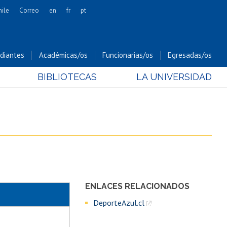
hile
Correo
en
fr
pt
Artes
Cs. Agronómicas
diantes
Académicas/os
Funcionarias/os
Egresadas/os
Cs. Forestales y Conservación
BIBLIOTECAS
LA UNIVERSIDAD
Cs. Sociales
Comunicación e Imagen
Economía y Negocios
Gobierno
Odontología
Estudios Internacionales
Bachillerato
ENLACES RELACIONADOS
Hospital Clínico
DeporteAzul.cl