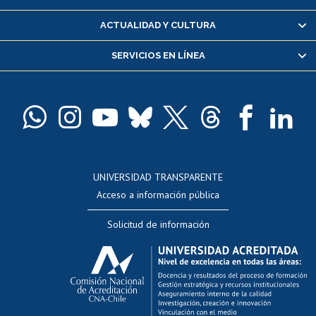
Certificado de alumno regular
ACTUALIDAD Y CULTURA
Servicio médico y dental
SERVICIOS EN LÍNEA
Pago de arancel y crédito alumnos
Pago de arancel y crédito exalumnos
Certificado de títulos y grados
Docentes
Postulación a concursos internos de investigación
Consulta a bases de datos
UNIVERSIDAD TRANSPARENTE
Perfeccionamiento
Acceso a información pública
Editar Portafolio Académico
Solicitud de información
Evaluación docente
Calificación académica
Postulación al AUCAI
Funcionarias/os
Cursos internos de capacitación