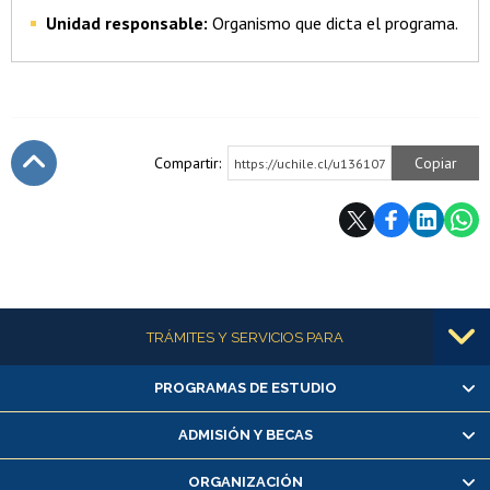
Unidad responsable:
Organismo que dicta el programa.
Compartir:
Copiar
https://uchile.cl/u136107
Subir
Más información
TRÁMITES Y SERVICIOS PARA
PROGRAMAS DE ESTUDIO
Alumnas/os y exalumnas/os
Matrícula en línea
ADMISIÓN Y BECAS
Inscripción y cambio de asignaturas
ORGANIZACIÓN
Consulta y certificado de notas