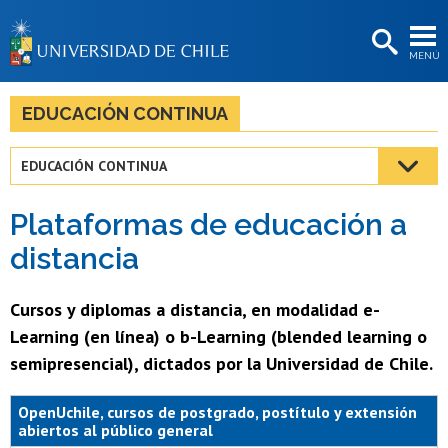
EXTENSIÓN
MENÚ
BIBLIOTECAS
LA UNIVERSIDAD
EDUCACIÓN CONTINUA
Postulantes
EDUCACIÓN CONTINUA
Estudiantes
Plataformas de educación a
Académicas/os
distancia
Funcionarias/os
Cursos y diplomas a distancia, en modalidad e-
Egresadas/os
Learning (en línea) o b-Learning (blended learning o
semipresencial), dictados por la Universidad de Chile.
OpenUchile, cursos de postgrado, postítulo y extensión
abiertos al público general