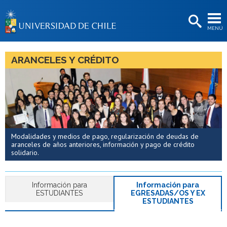
EXTENSIÓN
MENÚ
BIBLIOTECAS
LA UNIVERSIDAD
ARANCELES Y CRÉDITO
Postulantes
Estudiantes
Académicas/os
Funcionarias/os
Modalidades y medios de pago, regularización de deudas de
aranceles de años anteriores, información y pago de crédito
solidario.
Egresadas/os
Información para
Información para
ESTUDIANTES
EGRESADAS/OS Y EX
ESTUDIANTES