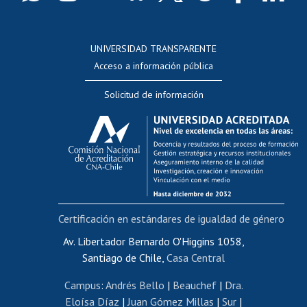
Postulación a concursos internos de investigación
Consulta a bases de datos
UNIVERSIDAD TRANSPARENTE
Perfeccionamiento
Acceso a información pública
Editar Portafolio Académico
Solicitud de información
Evaluación docente
Calificación académica
Postulación al AUCAI
Funcionarias/os
Cursos internos de capacitación
Bienestar del personal
Certificación en estándares de igualdad de género
Portal de movilidad interna
Certificado de renta
Av. Libertador Bernardo O'Higgins 1058,
Santiago de Chile,
Casa Central
Certificado de renta honorarios
Gestión de correo uchile
Campus
:
Andrés Bello
|
Beauchef
|
Dra.
Editar páginas blancas
Eloísa Díaz
|
Juan Gómez Millas
|
Sur
|