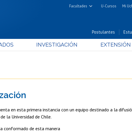
Facultades
U-Cursos
Mi Uc
Arquitectura y Urbanismo
Ciencias
Postulantes
Estu
Cs. Físicas y Matemáticas
ADOS
INVESTIGACIÓN
EXTENSIÓN
Cs. Químicas y Farmacéuticas
Cs. Veterinarias y Pecuarias
Derecho
Filosofía y Humanidades
Medicina
zación
Estudios Avanzados en Educación
Nutrición y Tecnología de
uenta en esta primera instancia con un equipo destinado a la difusi
Alimentos
 de la Universidad de Chile.
da conformado de esta manera