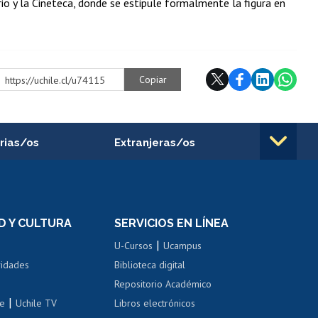
io y la Cineteca, donde se estipule formalmente la figura en
Copiar
https://uchile.cl/u74115
rias/os
Extranjeras/os
rnos de
Revalidación y reconocimiento
n
de títulos
el personal
Postulación al Programa de
Movilidad Estudiantil
D Y CULTURA
SERVICIOS EN LÍNEA
ovilidad interna
Inscripción de asignaturas
|
 de renta
U-Cursos
Ucampus
Cursos de español
 de renta
vidades
Biblioteca digital
Repositorio Académico
correo uchile
|
le
Uchile TV
Libros electrónicos
nas blancas