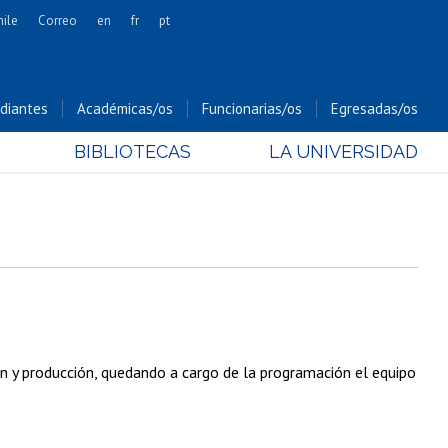
hile
Correo
en
fr
pt
Artes
Cs. Agronómicas
diantes
Académicas/os
Funcionarias/os
Egresadas/os
Cs. Forestales y Conservación
BIBLIOTECAS
LA UNIVERSIDAD
Cs. Sociales
Comunicación e Imagen
Economía y Negocios
Gobierno
Odontología
Estudios Internacionales
Bachillerato
ón y producción, quedando a cargo de la programación el equipo
Hospital Clínico