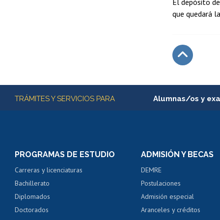
El depósito de
que quedará la
Subir
Más información
TRÁMITES Y SERVICIOS PARA
Alumnas/os y ex
Matrícula en línea
Inscripción y cambio d
Consulta y certificado
PROGRAMAS DE ESTUDIO
ADMISIÓN Y BECAS
Certificado de alumno
Carreras y licenciaturas
DEMRE
Servicio médico y den
Bachillerato
Postulaciones
Pago de arancel y cré
Diplomados
Admisión especial
Pago de arancel y cré
Doctorados
Aranceles y créditos
Certificado de títulos 