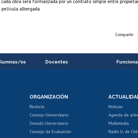
 cada obra será formalizada por un contrato simple entre propietar
 película albergada.
Compartir:
alumnas/os
Docentes
Funciona
Postulación a concursos
Cursos inte
internos de investigación
capacitació
e asignaturas
Consulta a bases de datos
Bienestar d
 de notas
ORGANIZACIÓN
ACTUALIDA
Perfeccionamiento
Portal de m
 regular
Editar Portafolio Académico
Certificado
Rectoría
Noticias
tal
Evaluación docente
Certificado
Consejo Universitario
Agenda de acti
dito alumnos
honorarios
Calificación académica
Senado Universitario
Multimedia
dito exalumnos
Gestión de 
Consejo de Evaluación
Radio U. de Chi
Postulación al AUCAI
y grados
Editar pági