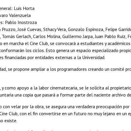
eneral: Luis Horta
lvaro Valenzuela
s: Pablo Inostroza
 Pruzzo, José Cuevas, Sthacy Vera, Gonzalo Espinoza, Felipe Garrid
, Tomás Gerlach, Carlos Molina, Guillermo Jarpa, Juan Pablo Ruiz, Fr
o en marcha el Cine Club, se convocará a estudiantes y académicos
conformarán los ciclos. Esto genera un espacio especializado propio
es financiadas por entidades externas a la Universidad.
dad, se propone ampliar a los programadores creando un comité pro
 y como apoyo a la labor cinematecaria, se le solicita al propietario
ntaria una copia que pasará a formar parte del naciente archivo de
o con velar por la obra, se asegura una verdadera preocupación po
 Cine Club, con el fin convertirse en un futuro no muy lejano en un e
no existe.