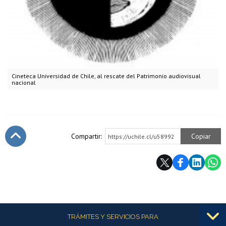
Cineteca Universidad de Chile, al rescate del Patrimonio audiovisual
nacional
Compartir:
Copiar
https://uchile.cl/u58992
Subir
Más información
TRÁMITES Y SERVICIOS PARA