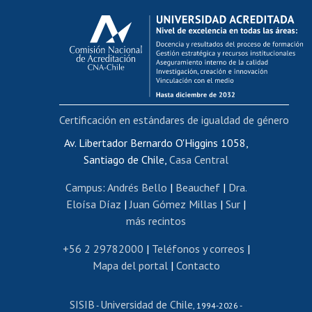
Calificación académica
Postulación al AUCAI
Funcionarias/os
Cursos internos de capacitación
Bienestar del personal
Certificación en estándares de igualdad de género
Portal de movilidad interna
Certificado de renta
Av. Libertador Bernardo O'Higgins 1058,
Santiago de Chile,
Casa Central
Certificado de renta honorarios
Gestión de correo uchile
Campus
:
Andrés Bello
|
Beauchef
|
Dra.
Editar páginas blancas
Eloísa Díaz
|
Juan Gómez Millas
|
Sur
|
más recintos
Extranjeras/os
Revalidación y reconocimiento de títulos
+56 2 29782000
|
Teléfonos y correos
|
Mapa del portal
|
Contacto
Postulación al Programa de Movilidad Estudiantil
Inscripción de asignaturas
SISIB
Universidad de Chile
Cursos de español
-
, 1994-2026 -