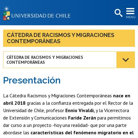
EXTENSIÓN
MENÚ
BIBLIOTECAS
LA UNIVERSIDAD
CÁTEDRA DE RACISMOS Y MIGRACIONES
CONTEMPORÁNEAS
Postulantes
Estudiantes
CÁTEDRA DE RACISMOS Y MIGRACIONES
CONTEMPORÁNEAS
Académicas/os
Presentación
Funcionarias/os
Egresadas/os
La Cátedra Racismos y Migraciones Contemporáneas
nace en
abril 2018
gracias a la confianza entregada por el Rector de la
Universidad de Chile, profesor
Ennio Vivaldi,
y la Vicerrectora
de Extensión y Comunicaciones
Faride Zerán
para permitirnos
dar curso a un proyecto -hoy una realidad- que por una parte
abordase las
características del fenómeno migratorio en el