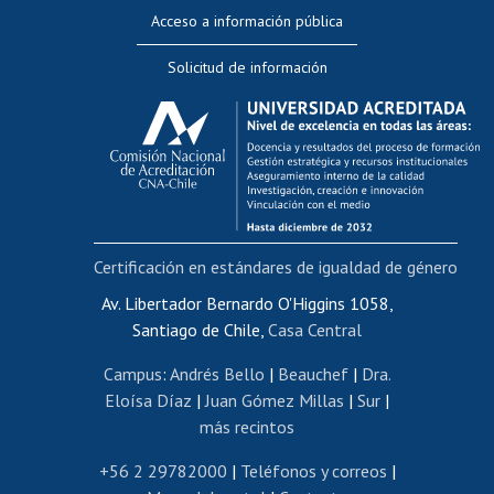
Perfeccionamiento
Acceso a información pública
Editar Portafolio Académico
Solicitud de información
Evaluación docente
Calificación académica
Postulación al AUCAI
Funcionarias/os
Cursos internos de capacitación
Bienestar del personal
Certificación en estándares de igualdad de género
Portal de movilidad interna
Certificado de renta
Av. Libertador Bernardo O'Higgins 1058,
Santiago de Chile,
Casa Central
Certificado de renta honorarios
Gestión de correo uchile
Campus
:
Andrés Bello
|
Beauchef
|
Dra.
Editar páginas blancas
Eloísa Díaz
|
Juan Gómez Millas
|
Sur
|
más recintos
Extranjeras/os
Revalidación y reconocimiento de títulos
+56 2 29782000
|
Teléfonos y correos
|