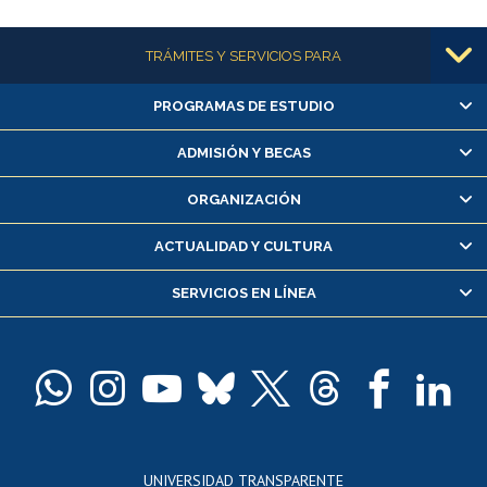
Más información
TRÁMITES Y SERVICIOS PARA
PROGRAMAS DE ESTUDIO
Alumnas/os y exalumnas/os
Matrícula en línea
ADMISIÓN Y BECAS
Inscripción y cambio de asignaturas
ORGANIZACIÓN
Consulta y certificado de notas
Certificado de alumno regular
ACTUALIDAD Y CULTURA
Servicio médico y dental
SERVICIOS EN LÍNEA
Pago de arancel y crédito alumnos
Pago de arancel y crédito exalumnos
Certificado de títulos y grados
Docentes
Postulación a concursos internos de investigación
Consulta a bases de datos
UNIVERSIDAD TRANSPARENTE