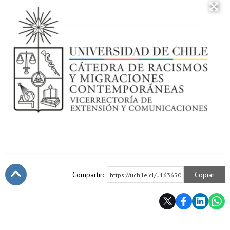
Compartir:
Copiar
https://uchile.cl/u163650
Subir