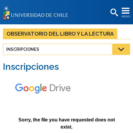
EXTENSIÓN
MENÚ
BIBLIOTECAS
LA UNIVERSIDAD
OBSERVATORIO DEL LIBRO Y LA LECTURA
Postulantes
INSCRIPCIONES
Estudiantes
Inscripciones
Académicas/os
Funcionarias/os
Egresadas/os