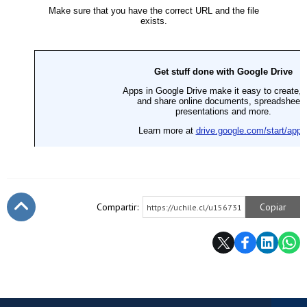
Compartir:
Copiar
https://uchile.cl/u156731
Subir