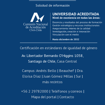
Solicitud de información
Evaluación docente
Calificación académica
Postulación al AUCAI
Funcionarias/os
Cursos internos de capacitación
Bienestar del personal
Certificación en estándares de igualdad de género
Portal de movilidad interna
Certificado de renta
Av. Libertador Bernardo O'Higgins 1058,
Santiago de Chile,
Casa Central
Certificado de renta honorarios
Gestión de correo uchile
Campus
:
Andrés Bello
|
Beauchef
|
Dra.
Editar páginas blancas
Eloísa Díaz
|
Juan Gómez Millas
|
Sur
|
más recintos
Extranjeras/os
Revalidación y reconocimiento de títulos
+56 2 29782000
|
Teléfonos y correos
|
Mapa del portal
|
Contacto
Postulación al Programa de Movilidad Estudiantil
Inscripción de asignaturas