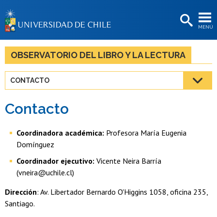
EXTENSIÓN
MENÚ
BIBLIOTECAS
LA UNIVERSIDAD
OBSERVATORIO DEL LIBRO Y LA LECTURA
Postulantes
CONTACTO
Estudiantes
Contacto
Académicas/os
Funcionarias/os
Coordinadora académica:
Profesora María Eugenia
Domínguez
Egresadas/os
Coordinador ejecutivo:
Vicente Neira Barría
(vneira@uchile.cl)
Dirección
: Av. Libertador Bernardo O'Higgins 1058, oficina 235,
Santiago.