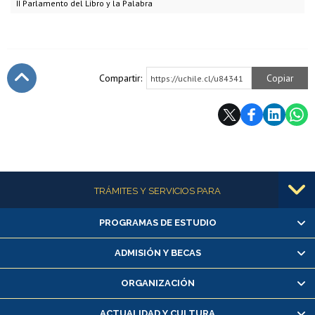
II Parlamento del Libro y la Palabra
Compartir:
Copiar
https://uchile.cl/u84341
Subir
Más información
TRÁMITES Y SERVICIOS PARA
PROGRAMAS DE ESTUDIO
Alumnas/os y exalumnas/os
Matrícula en línea
ADMISIÓN Y BECAS
Inscripción y cambio de asignaturas
ORGANIZACIÓN
Consulta y certificado de notas
Certificado de alumno regular
ACTUALIDAD Y CULTURA