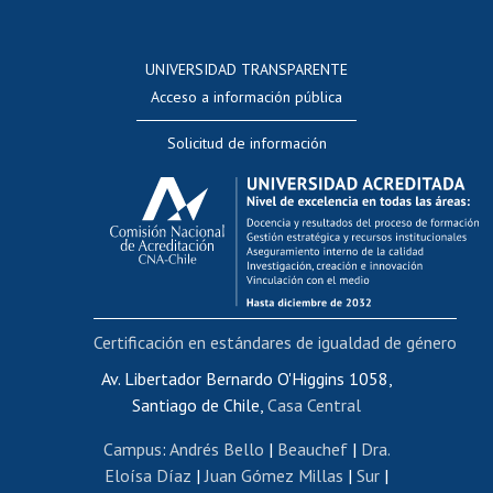
Postulación a concursos internos de investigación
Consulta a bases de datos
UNIVERSIDAD TRANSPARENTE
Perfeccionamiento
Acceso a información pública
Editar Portafolio Académico
Solicitud de información
Evaluación docente
Calificación académica
Postulación al AUCAI
Funcionarias/os
Cursos internos de capacitación
Bienestar del personal
Certificación en estándares de igualdad de género
Portal de movilidad interna
Certificado de renta
Av. Libertador Bernardo O'Higgins 1058,
Santiago de Chile,
Casa Central
Certificado de renta honorarios
Gestión de correo uchile
Campus
:
Andrés Bello
|
Beauchef
|
Dra.
Editar páginas blancas
Eloísa Díaz
|
Juan Gómez Millas
|
Sur
|