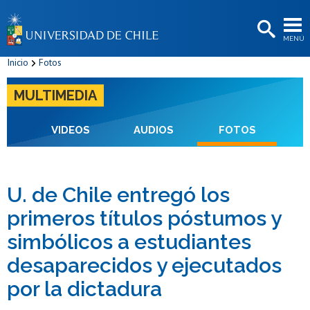
EXTENSIÓN
MENÚ
BIBLIOTECAS
Inicio
Fotos
LA UNIVERSIDAD
MULTIMEDIA
Postulantes
Estudiantes
VIDEOS
AUDIOS
FOTOS
Académicas/os
Funcionarias/os
U. de Chile entregó los
primeros títulos póstumos y
Egresadas/os
simbólicos a estudiantes
desaparecidos y ejecutados
por la dictadura