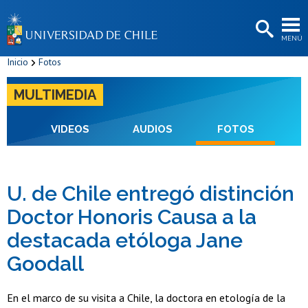
EXTENSIÓN
MENÚ
BIBLIOTECAS
Inicio
Fotos
LA UNIVERSIDAD
MULTIMEDIA
Postulantes
Estudiantes
VIDEOS
AUDIOS
FOTOS
Académicas/os
Funcionarias/os
U. de Chile entregó distinción
Doctor Honoris Causa a la
Egresadas/os
destacada etóloga Jane
Goodall
En el marco de su visita a Chile, la doctora en etología de la