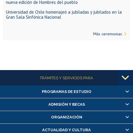
nueva edición de Hombres del pueblo
Universidad de Chile homenajeó a jubiladas y jubilados en la
Gran Sala Sinfónica Nacional
Más ceremonias
Más información
TRÁMITES Y SERVICIOS PARA
PROGRAMAS DE ESTUDIO
Alumnas/os y exalumnas/os
Matrícula en línea
ADMISIÓN Y BECAS
Inscripción y cambio de asignaturas
ORGANIZACIÓN
Consulta y certificado de notas
Certificado de alumno regular
ACTUALIDAD Y CULTURA