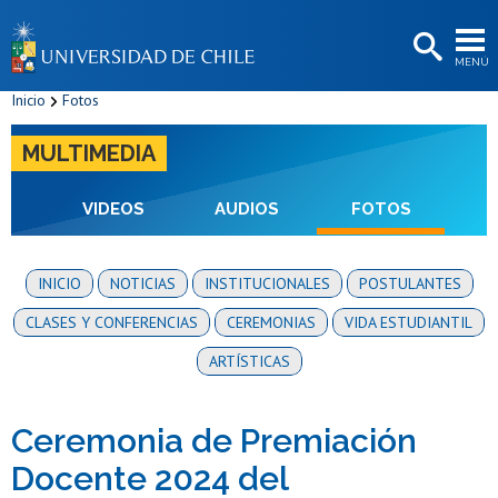
EXTENSIÓN
MENÚ
BIBLIOTECAS
Inicio
Fotos
LA UNIVERSIDAD
MULTIMEDIA
Postulantes
Estudiantes
VIDEOS
AUDIOS
FOTOS
Académicas/os
INICIO
NOTICIAS
INSTITUCIONALES
POSTULANTES
Funcionarias/os
CLASES Y CONFERENCIAS
CEREMONIAS
VIDA ESTUDIANTIL
Egresadas/os
ARTÍSTICAS
Ceremonia de Premiación
Docente 2024 del