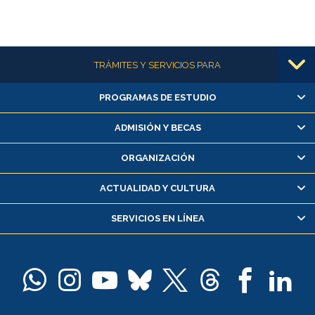
Más información
TRÁMITES Y SERVICIOS PARA
PROGRAMAS DE ESTUDIO
Alumnas/os y exalumnas/os
Matrícula en línea
ADMISIÓN Y BECAS
Inscripción y cambio de asignaturas
ORGANIZACIÓN
Consulta y certificado de notas
Certificado de alumno regular
ACTUALIDAD Y CULTURA
Servicio médico y dental
SERVICIOS EN LÍNEA
Pago de arancel y crédito alumnos
Pago de arancel y crédito exalumnos
Certificado de títulos y grados
Docentes
Postulación a concursos internos de investigación