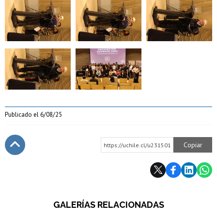
Zoom
Zoom
Zoom
Zoom
Zoom
Publicado el
6/08/25
Copiar
https://uchile.cl/u231501
Subir
GALERÍAS RELACIONADAS