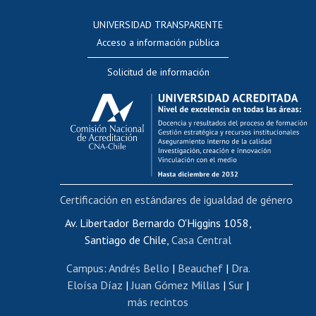
Consulta a bases de datos
UNIVERSIDAD TRANSPARENTE
Perfeccionamiento
Acceso a información pública
Editar Portafolio Académico
Solicitud de información
Evaluación docente
Calificación académica
Postulación al AUCAI
Funcionarias/os
Cursos internos de capacitación
Bienestar del personal
Certificación en estándares de igualdad de género
Portal de movilidad interna
Certificado de renta
Av. Libertador Bernardo O'Higgins 1058,
Santiago de Chile,
Casa Central
Certificado de renta honorarios
Gestión de correo uchile
Campus
:
Andrés Bello
|
Beauchef
|
Dra.
Editar páginas blancas
Eloísa Díaz
|
Juan Gómez Millas
|
Sur
|
más recintos
Extranjeras/os