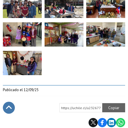
Zoom
Zoom
Zoom
Zoom
Publicado el
12/09/25
Copiar
https://uchile.cl/u232677
Subir