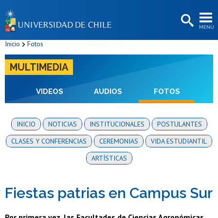
EXTENSIÓN
MENÚ
BIBLIOTECAS
Inicio
Fotos
LA UNIVERSIDAD
MULTIMEDIA
Postulantes
Estudiantes
VIDEOS
AUDIOS
FOTOS
Académicas/os
INICIO
NOTICIAS
INSTITUCIONALES
POSTULANTES
Funcionarias/os
CLASES Y CONFERENCIAS
CEREMONIAS
VIDA ESTUDIANTIL
Egresadas/os
ARTÍSTICAS
Fiestas patrias en Campus Sur
Por primera vez, las Facultades de Ciencias Agronómicas,