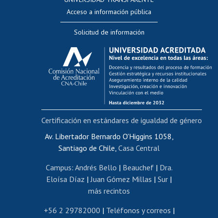
Perfeccionamiento
Acceso a información pública
Editar Portafolio Académico
Solicitud de información
Evaluación docente
Calificación académica
Postulación al AUCAI
Funcionarias/os
Cursos internos de capacitación
Bienestar del personal
Certificación en estándares de igualdad de género
Portal de movilidad interna
Certificado de renta
Av. Libertador Bernardo O'Higgins 1058,
Santiago de Chile,
Casa Central
Certificado de renta honorarios
Gestión de correo uchile
Campus
:
Andrés Bello
|
Beauchef
|
Dra.
Editar páginas blancas
Eloísa Díaz
|
Juan Gómez Millas
|
Sur
|
más recintos
Extranjeras/os
Revalidación y reconocimiento de títulos
+56 2 29782000
|
Teléfonos y correos
|